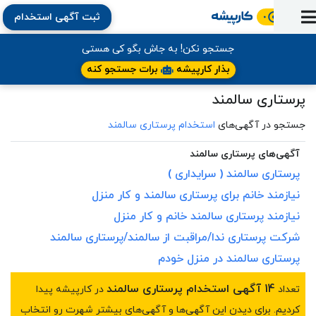
ثبت آگهی استخدام
ورود
ثبت
آماده
به
آگهی
استخدام
ثبت
ثبت
جستجو نکن! به جاش بگو کی هستی
به
پنل
آماده
نشان
منابع
رزومه
آگهی
تبادل
بذار کارپیشه
برات جستجو کنه
کار
دوره
به
شده‌ها
ارتقای
استخدام
نظر
مقاله
پرستاری سالمند
آموزشی
کار
کتاب
شغلی
فایل‌و‌قالب
اخبار
جستجوی
نرم‌افزار
بلاگ
بخش
جستجو در آگهی‌های
استخدام پرستاری سالمند
استخدام
کارجویان
کارپیشه
کارفرمایان
(رزومه)
آگهی‌های پرستاری سالمند
پرستاری
سالمند
( سرایداری )
نیازمند خانم برای
پرستاری
سالمند
و کار منزل
نیازمند
پرستاری
سالمند
خانم و کار منزل
شرکت پرستاری ندا/مراقبت از سالمند/
پرستاری
سالمند
پرستاری
سالمند
در منزل خودم
14 آگهی استخدام پرستاری سالمند
تعداد
در کارپیشه پیدا
کردیم. برای دیدن این آگهی‌ها و آگهی‌های بیشتر شهرت رو انتخاب