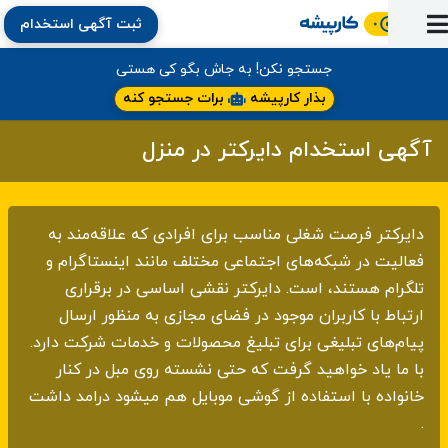
ثبت آگهی استخدام
ورود
ثبت
آماده
به
آگهی
استخدام
ثبت
ثبت
جستجو نکن! به جاش بگو کی هستی
به
پنل
آماده
نشان
منابع
رزومه
آگهی
تبادل
بذار کارپیشه
برات جستجو کنه
کار
دوره
به
شده‌ها
ارتقای
استخدام
نظر
مقاله
آموزشی
کار
کتاب
آگهی استخدام دایرکتر در منزل
شغلی
فایل‌و‌قالب
اخبار
جستجوی
نرم‌افزار
بلاگ
بخش
استخدام
کارجویان
کارپیشه
کارفرمایان
(رزومه)
دایرکتر فرصت شغلی مناسب برای افرادی که علاقه‌مند به
فعالیت در شبکه‌های اجتماعی مختلف مانند اینستاگرام و
تلگرام هستند، است. دایرکتر نقشی اساسی در برقراری
ارتباط با کاربران موجود در فضای مجازی به منظور ارسال
پیام‌های تبلیغی برای تبلیغ محصولات و خدمات شرکت دارد.
با ما یاد خواهید گرفت که حتی نشسته روی مبل در کنار
خانواده با استفاده از گوشی موبایل هم میشود درامد داشت
.