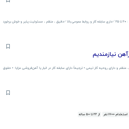
استخدام فروشنده خانم در دسر و شیرینی وافل شرایط استخدام : ✅️سن : ۲۰ تا ۲۵ ✅️داری سابقه کار و روابط عمومی بالا ✅️دقیق ، منظم ، مسئولیت پذیر و خوش برخورد
آهن نیازمندیم
منظم و دارای روحیه کار تیمی • ترجیحاً دارای سابقه کار در انبار یا آهن‌فروشی مزایا: • حقوق
استخدام 1700 نفر
از 22 تا 50 ساله