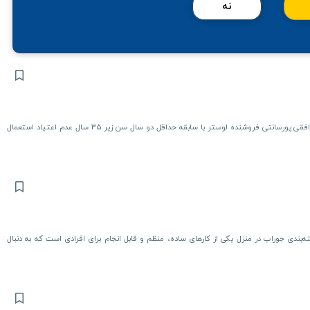
نه
ساعت کار صبح 9/45 تا 14 عصر 16/45تا 22 بیمه دار حقوق بصورت توافقی پورسانتی فروشنده لوستر با سابقه حداقل دو سال سن زیر 35 سال عدم اعتیاد استعمال
‌بندی جوراب در منزل یکی از کارهای ساده، منظم و قابل انجام برای افرادی است که به دنبال