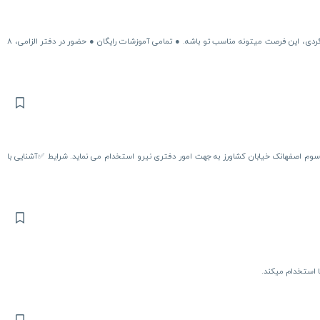
اگر بین ۱۸ تا ۲۵ سال هستی و دنبال یه فرصت کاری با آموزش کامل میگردی، این فرصت میتونه مناسب تو باشه. ● تمامی آموزشات رایگان ● حضور در دفتر الزامی، ۸
ر سوم اصفهانک خیابان کشاورز به جهت امور دفتری نیرو استخدام می نماید. شرایط ✅آشنایی با
ا استخدام میکند.