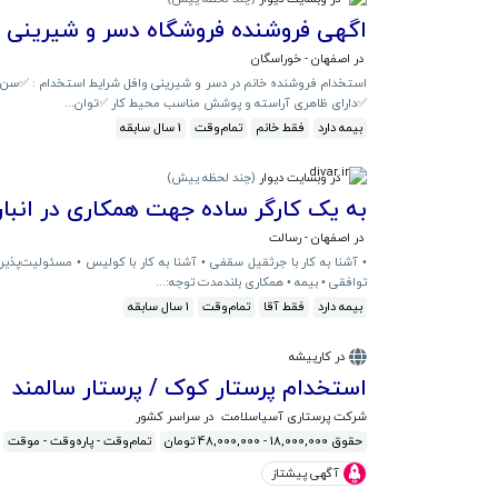
اگهی فروشنده فروشگاه دسر و شیرینی
در اصفهان - خوراسگان
✅️دارای ظاهری آراسته و پوشش مناسب محیط کار ✅️توان...
بیمه دارد
فقط خانم
تمام‌وقت
1 سال سابقه
در وبسایت دیوار
(
چند لحظه پیش
)
به یک کارگر ساده جهت همکاری در انبار
در اصفهان - رسالت
• آشنا به کار با جرثقیل سقفی • آشنا به کار با کولیس • مسئولیت‌پذیر، 
توافقی • بیمه • همکاری بلندمدت توجه:...
بیمه دارد
فقط آقا
تمام‌وقت
1 سال سابقه
در کارپیشه
استخدام پرستار کوک / پرستار سالمند
شرکت پرستاری آسیاسلامت
در سراسر کشور
حقوق 18,000,000 - 48,000,000 تومان
تمام‌وقت - پاره‌وقت - موقت
آگهی پیشتاز