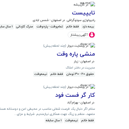
در کارپیشه
تایپیست
رادیولوژی سونوگرافی
در اصفهان - شمس ابادی
بیمه دارد
فقط خانم
تمام‌وقت - پاره‌وقت
مدرک کاردانی
1 سال سابقه
آگهی پیشتاز
در وبسایت دیوار
(
چند لحظه پیش
)
منشی پاره وقت
در اصفهان - زیار
مدیریت در دفتر املاک
حقوق 20 - 30 تومان
فقط خانم
نیمه‌وقت
در وبسایت دیوار
(
چند لحظه پیش
)
کار گر فست فود
در اصفهان - بهرام‌آباد
سلام اگر دنبال یک فرصت شغلی مناسب در محیطی امن و دوستانه هستید
متعهد، منظم و زرنگ جهت همکاری نیازمندیم. شرایط و مزای...
فقط خانم
نیمه‌وقت
1 سال سابقه