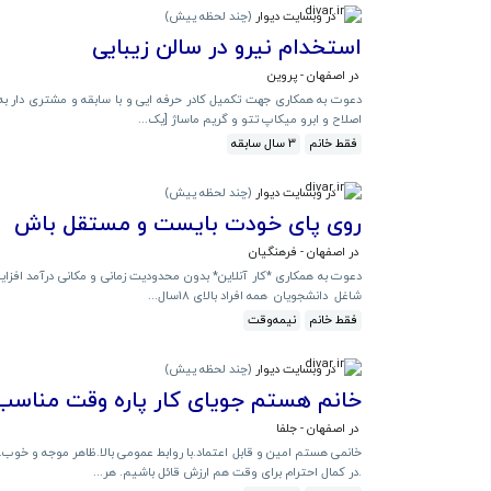
در وبسایت دیوار
(
چند لحظه پیش
)
استخدام نیرو در سالن زیبایی
در اصفهان - پروین
دعوت به همکاری جهت تکمیل کادر حرفه ایی و با سابقه و مشتری دار به 
اصلاح و ابرو میکاپ تتو و گریم ماساژ [یک...
فقط خانم
3 سال سابقه
در وبسایت دیوار
(
چند لحظه پیش
)
روی پای خودت بایست و مستقل باش
در اصفهان - فرهنگیان
دعوت به همکاری *کار آنلاین* بدون محدودیت زمانی و مکانی درآمد افزای
شاغل دانشجویان همه افراد بالای 18سال...
فقط خانم
نیمه‌وقت
در وبسایت دیوار
(
چند لحظه پیش
)
خانم هستم جویای کار پاره وقت مناسب
در اصفهان - جلفا
خانمی هستم امین و قابل اعتماد.با روابط عمومی بالا.ظاهر موجه و خوب
.در کمال احترام برای وقت هم ارزش قائل باشیم. هر...