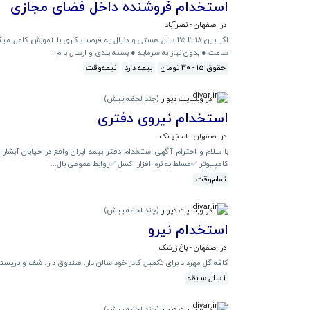
استخدام فروشنده داخل فضای مجازی
در اصفهان - نصرآباد
ساعت ● بدون نیاز به سرمایه ● بسته بندی و ارسال با م...
حقوق 15 - 30 تومان
بیمه دارد
نیمه‌وقت
در وبسایت دیوار
(
چند لحظه پیش
)
استخدام نیروی دفتری
در اصفهان - اصفهانک
با سلام و احترام آگهی استخدام دفتر بیمه ایران واقع در خیابان آبشا
کامپیوتر ✅مسلط به نرم افزار اکسل ✅روابط عمومی بال...
تمام‌وقت
در وبسایت دیوار
(
چند لحظه پیش
)
استخدام نیرو
در اصفهان - باغ زرشک
کافه گل مهرداد برای تکمیل کادر خود سالن دار، صندوق دار، شف و باریست
1 سال سابقه
در وبسایت دیوار
(
چند لحظه پیش
)