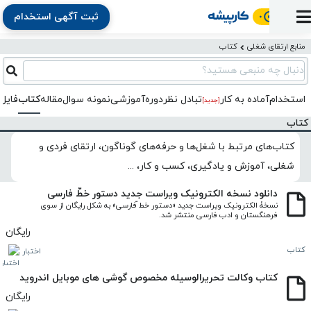
ثبت آگهی استخدام
ورود
ثبت
آماده
به
آگهی
استخدام
ثبت
ثبت
منابع ارتقای شغلی
کتاب
به
پنل
آماده
نشان
منابع
رزومه
آگهی
تبادل
کار
دنبال چه منبعی هستید؟
دوره
به
شده‌ها
ارتقای
استخدام
نظر
مقاله
آموزشی
کار
کتاب
استخدام
آماده به کار
تبادل‌ نظر
دوره‌آموزشی
نمونه سوال
مقاله
کتاب
فایل 
شغلی
[جدید]
فایل‌و‌قالب
اخبار
جستجوی
نرم‌افزار
بلاگ
کتاب
بخش
استخدام
کارجویان
کارپیشه
کارفرمایان
(رزومه)
کتاب‌های مرتبط با شغل‌ها و حرفه‌های گوناگون، ارتقای فردی و
شغلی، آموزش و یادگیری، کسب و کار، ...
دانلود نسخه الکترونیک ویراست جدید دستور خطّ فارسی
نسخۀ الکترونیک ویراست جدید «دستور خط ّفارسی» به شکل رایگان از سوی 
فرهنگستان و ادب فارسی منتشر شد.
رایگان
کتاب
اختبار
کتاب وکالت تحریرالوسیله مخصوص گوشی های موبایل اندروید
رایگان