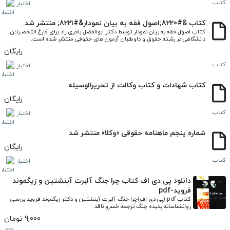
کتاب
اختبار
کتاب &#8220;اصول فقه به بیان نمودار&#8221; منتشر شد
کتاب اصول فقه به بیان نمودار توسط دکتر ابوالفضل باقری راد برای فارغ التحصیلان 
دانشگاهی در رشته حقوق و داوطلبان آزمون های حقوقی منتشر شده است.
رایگان
کتاب
اختبار
کتاب شهادات و کتاب وکالت از تحریرالوسیله
رایگان
کتاب
اختبار
شماره پنجم ماهنامه حقوقی «وکلا» منتشر شد
رایگان
کتاب
اختبار
دانلود پی دی اف کتاب چرا جنگ آلبرت آینشتین و زیگموند
فروید-pdf
کتاب pdf (پی دی اف)چرا جنگ آلبرت آینشتین و دکتر زیگموند فروید بررسی 
روانشناسانه پدیده جنگ ترجمه خسرو ناقد
9,000 تومان