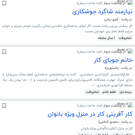
در وبسایت دیوار
(
چند ساعت پیش
)
نیازمند شاگرد جوشکاری
در رشت - کوی بیانی
کار بیشتر بیرون رشت هست اگر تمایل به همکاری داشتین تماس بگیرید خودم میبرم و خودم
میارم فقط ناهار پای خودتون هست
تمام‌وقت
1 سال سابقه
در وبسایت دیوار
(
چند ساعت پیش
)
خانم جویای کار
در رشت - پاستوریزه
‎ ‎· فارغ‌التحصیل کارشناسی حسابداری ‎· آشنا به نرم‌افزارهای حسابداری (هلو،محک،سپیدار) و
دارای مدرک مهارت هفتگانه کامپیوتر(ورد،پاور،اکسل،اکسس،اینترنت و..) ‎· دارا بودن یک ماه
سابقه کارآموزی حسابداری ‎ ‎✅...
بیمه دارد
فقط خانم
تمام‌وقت
در وبسایت دیوار
(
چند ساعت پیش
)
کار آفرینی کار در منزل ویژه بانوان
در رشت - سعدی (تختی)
کار در منزل آنلاین باگوشی ویژه بانوان