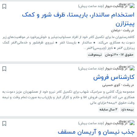
در وبسایت دیوار
(
چند ساعت پیش
)
استخدام سالندار، باریستا، ظرف شور و کمک
پیتزازن
در رشت - دیلمان
کافه رستوران ما برای تکمیل کادر خود از افراد مسئولیت‌پذیر و خوش‌برخورد در موقعیت‌های زیر
دعوت به همکاری می‌کند: ● سالندار ● باریستا ۱نفر ● نیروی ظرفشور و خدماتی۲نفر کمک
پیتزازن ۲نفر ● ناچز (چیپسی)۲نفر...
حقوق 17 - 20 تومان
نیمه‌وقت
در وبسایت دیوار
(
چند ساعت پیش
)
کارشناس فروش
در رشت - کوی حسینی
مجموعه بزرگ کاشی و سرامیک شهاب برای تکمیل کادر نیرو خود از همشهریان عزیز دعوت به
همکاری می کند کارشناس فروش اقا و خانم و کارگر انبار و بازاریاب به صورت تمام وقت و نیمه
وقت حقوق +بیمه+مزایای عالی
بیمه دارد
2 سال سابقه
در وبسایت دیوار
(
چند ساعت پیش
)
جذب نیسان و آریسان مسقف