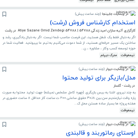
امکان دورکاری
فقط خانم
نیمه‌وقت
در وبسایت جابینجا
(
چند ساعت پیش
)
استخدام کارشناس فروش (رشت)
کارگزاری آتیه سازان امید زندگی 54788 | Atiye Sazane Omid Zendegi 54788
در رشت
اگر به دنبال فقط یک شغل هستید، این فرصت مناسب شما نیست. اگر به دنبال یادگیری، رشد و
ساختن یک مسیر حرفه‌ای هستید، از شما دعوت می‌کنیم به تیم ما بپیوندید. فعالیت شما در
حوزه توسعه کسب و‌کار ، مشاوره ، ن...
نیمه‌وقت
مدرک دیپلم
در وبسایت دیوار
(
چند ساعت پیش
)
مدل/بازیگر برای تولید محتوا
در رشت - گلسار
به چند نیروی اشنا به بیس بازیگری (چهره کامل مشخص نمیشه) جهت تولید محتوا به صورت
پاره وقت نیازمندیم سن بین ۱۸ـ۳۰ حقوق ساعتی ۲۰۰ ت ساعت کار حداقل ۸ ساعت حضوری در
هفته پروژه ها بسیار ساده هستن محل ک...
نیمه‌وقت
در وبسایت دیوار
(
چند ساعت پیش
)
اوستای رماتوربند و قالبندی