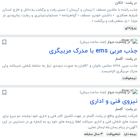
در رشت - لاکان
جذب راننده با ماشین مسقف ( نیسان و آریسان ) مسیر رفت و برگشت به داخل و خارج استان
شرایط همکاری: • داشتن خودرو مسقف • گواهینامه • مسئولیت‌پذیری و رعایت زمان‌بندی بار
مزایا: • بار منظم رفت و برگشت •...
پروژه‌ای
در وبسایت دیوار
(
چند ساعت پیش
)
جذب مربی ems با مدرک مربیگری
در رشت - گلسار
جذب مربی ems سانس بانوان و آقایان به صورت درصدی نیاز به سابقه شغلی نمیباشد ولی
مدرک مربیگری الزامیست .
نیمه‌وقت
در وبسایت دیوار
(
چند ساعت پیش
)
نیروی فنی و اداری
در رشت - گلسار
شرکت راهسازی واقع در رشت گلسار در جهت تکمیل کادر فنی و اداری خود نیازمند دو نیرو برای
سمت های شغلی فنی و اداری میباشد لطفا رزومه های خود رو به شماره ی در دسترس در این
آگهی در پیام رسان بله ارسال نمایی...
بیمه دارد
تمام‌وقت
3 سال سابقه