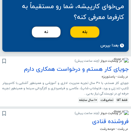
می‌خوای کارپیشه، شما رو مستقیماً به
کارفرما معرفی کنه؟
بله
نه
بعدا بپرس
در وبسایت دیوار
(
چند ساعت پیش
)
جویای کار هستم و درخواست همکاری دارم
در رشت - پاستوریزه
جویای کار هستم، با ۳۰ سال تجربه مدیریت اداری و آموزشی و همینطور آشنایی با کامپیوتر
(تایپ تند زنی و ورد، فتوشاپ شاپ)، عکاسی و فیلمبرداری و کارگردانی سینما و همینطور تجربه
حرفه ای در نویسندگی نیاز به بی...
فقط آقا
تمام‌وقت
10 سال سابقه
در وبسایت دیوار
(
چند ساعت پیش
)
فروشنده قنادی
در رشت - حومه رشت