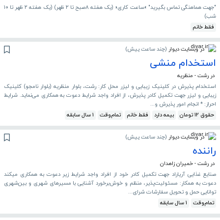
"جهت هماهنگی تماس بگیرید" »ساعت کاری« (یک هفته ۸صبح تا ۲ ظهر) (یک هفته ۲ ظهر تا ۱۰
شب)
فقط خانم
در وبسایت دیوار
(
چند ساعت پیش
)
استخدام منشی
در رشت - منظریه
استخدام پذیرش در کلینیک زیبایی و لیزر محل کار: رشت، بلوار منظریه (بلوار نامجو) کلینیک
زیبایی و لیزر جهت تکمیل کادر پذیرش، از افراد واجد شرایط دعوت به همکاری می‌نماید. شرایط
احراز: * انجام امور پذیرش و...
حقوق 12 تومان
بیمه دارد
فقط خانم
تمام‌وقت
1 سال سابقه
در وبسایت دیوار
(
چند ساعت پیش
)
راننده
در رشت - خمیران زاهدان
صنایع غذایی آریاراد جهت تکمیل کادر خود از افراد واجد شرایط زیر دعوت به همکاری میکند
دعوت به همکار: مسئولیت‌پذیر، منظم و خوش‌برخورد آشنایی با مسیرهای شهری و بین‌شهری
توانایی حمل و تحویل سفارشات شرای...
تمام‌وقت
1 سال سابقه