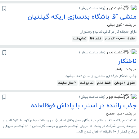
در وبسایت دیوار
(
چند ساعت پیش
)
منشی آقا باشگاه بدنسازی اریکه گیلانیان
در رشت - کوی بیانی
دارای سابقه کار در کافی شاپ و رستوران
حقوق 100,000 تومان
فقط آقا
تمام‌وقت
در وبسایت دیوار
(
چند ساعت پیش
)
ناخنکار
در رشت - باهنر
جذب ناخنکار حرفه ای مشتری از سالن داده میشود
حقوق 2 تومان
فقط خانم
تمام‌وقت
2 سال سابقه
در وبسایت دیوار
(
چند ساعت پیش
)
جذب راننده در اسنپ با پاداش فوقالعاده
در رشت - سیا اسطلخ
✴️ ثبت‌نام راننده آقا و خانم در ناوگان حمل ونقل اسنپ(سواری-وانت-موتور)توسط کارشناس و
نماینده رسمی شرکت در رشت ❇️ مزایای ثبت‌نام حضوری توسط کارشناس : ✅️ ثبت‌نام سریع و
رایگان کمتر از ۱۰ دقیقه ✅️ فعال شدن اک...