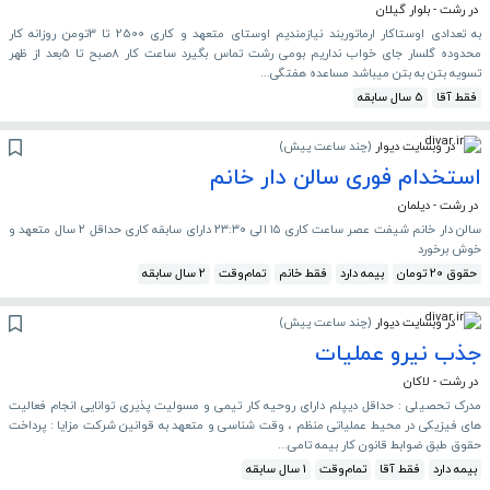
در رشت - بلوار گیلان
به تعدادی اوستاکار ارماتوربند نیازمندیم اوستای متعهد و کاری 2500 تا 3تومن روزانه کار
محدوده گلسار جای خواب نداریم بومی رشت تماس بگیرد ساعت کار 8صبح تا 5بعد از ظهر
تسویه بتن به بتن میباشد مساعده هفتگی...
فقط آقا
5 سال سابقه
در وبسایت دیوار
(
چند ساعت پیش
)
استخدام فوری سالن دار خانم
در رشت - دیلمان
سالن دار خانم شیفت عصر ساعت کاری ۱۵ الی ۲۳:۳۰ دارای سابقه کاری حداقل ۲ سال متعهد و
خوش برخورد
حقوق 20 تومان
بیمه دارد
فقط خانم
تمام‌وقت
2 سال سابقه
در وبسایت دیوار
(
چند ساعت پیش
)
جذب نیرو عملیات
در رشت - لاکان
مدرک تحصیلی : حداقل دیپلم دارای روحیه کار تیمی و مسولیت پذیری توانایی انجام فعالیت
های فیزیکی در محیط عملیاتی منظم ، وقت شناسی و متعهد به قوانین شرکت مزایا : پرداخت
حقوق طبق ضوابط قانون کار بیمه تامی...
بیمه دارد
فقط آقا
تمام‌وقت
1 سال سابقه