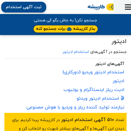
ثبت آگهی استخدام
ورود
ثبت
آماده
به
آگهی
استخدام
ثبت
ثبت
جستجو نکن! به جاش بگو کی هستی
به
پنل
آماده
نشان
منابع
رزومه
آگهی
تبادل
بذار کارپیشه
برات جستجو کنه
کار
دوره
به
شده‌ها
ارتقای
استخدام
نظر
مقاله
ادیتور
آموزشی
کار
کتاب
شغلی
فایل‌و‌قالب
اخبار
جستجوی
نرم‌افزار
بلاگ
بخش
جستجو در آگهی‌های
استخدام ادیتور
استخدام
کارجویان
کارپیشه
کارفرمایان
(رزومه)
آگهی‌های ادیتور
استخدام
ادیتور
ویدیو (دورکاری)
ادیتور
ادیت ریلز اینستاگرام و یوتیوب
🎬 استخدام
ادیتور
ویدئو
نیازمند تولید کننده ریلز و ویدیو با هوش مصنوعی
510 آگهی استخدام ادیتور
تعداد
در کارپیشه پیدا کردیم. برای
دیدن این آگهی‌ها و آگهی‌های بیشتر شهرت رو انتخاب کن و