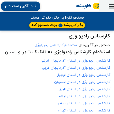
ثبت آگهی استخدام
ورود
ثبت
آماده
به
آگهی
استخدام
ثبت
ثبت
جستجو نکن! به جاش بگو کی هستی
به
پنل
آماده
نشان
منابع
رزومه
آگهی
تبادل
بذار کارپیشه
برات جستجو کنه
کار
دوره
به
شده‌ها
ارتقای
استخدام
نظر
مقاله
کارشناس رادیولوژی
آموزشی
کار
کتاب
شغلی
فایل‌و‌قالب
اخبار
جستجوی
نرم‌افزار
بلاگ
بخش
جستجو در آگهی‌های
استخدام کارشناس رادیولوژی
استخدام
کارجویان
کارپیشه
استخدام کارشناس رادیولوژی به تفکیک شهر و استان
کارفرمایان
(رزومه)
کارشناس رادیولوژی در
استان آذربایجان شرقی
کارشناس رادیولوژی در
استان آذربایجان غربی
کارشناس رادیولوژی در
استان اردبیل
کارشناس رادیولوژی در
استان اصفهان
کارشناس رادیولوژی در
استان البرز
کارشناس رادیولوژی در
استان ایلام
کارشناس رادیولوژی در
استان بوشهر
کارشناس رادیولوژی در
استان تهران