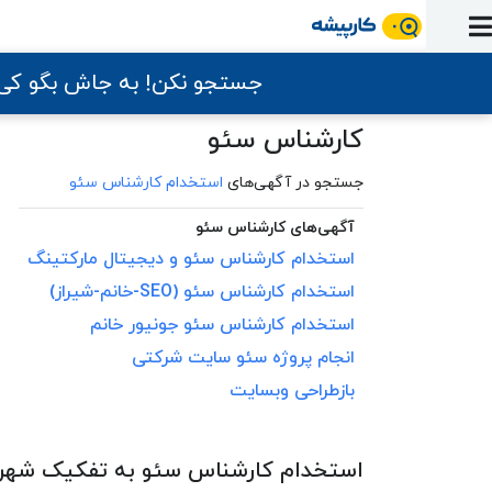
ورود
ثبت
آماده
به
آگهی
استخدام
ثبت
ثبت
به
جستجو نکن! به جاش بگو ک
پنل
آماده
نشان
منابع
رزومه
آگهی
تبادل
کار
دوره
به
شده‌ها
ارتقای
کارشناس سئو
استخدام
نظر
مقاله
آموزشی
کار
کتاب
شغلی
فایل‌و‌قالب
اخبار
جستجوی
نرم‌افزار
بلاگ
جستجو در آگهی‌های
استخدام کارشناس سئو
بخش
استخدام
کارجویان
کارپیشه
کارفرمایان
آگهی‌های کارشناس سئو
(رزومه)
استخدام
کارشناس
سئو
و دیجیتال مارکتینگ
استخدام
کارشناس
سئو
(SEO-خانم-شیراز)
استخدام
کارشناس
سئو
جونیور خانم
انجام پروژه
سئو
سایت شرکتی
بازطراحی وبسایت
استخدام کارشناس سئو به تفکیک شهر 