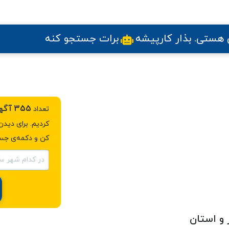
ی هستی
. بذار کارپیشه
برات جستجو کنه
355 آگهی استخدام کارشناس سئو
تعداد
کردیم. برای دید
کن و دکمه‌ی جست
در کدام شهر س
و استان