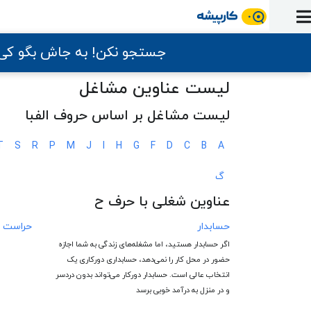
ورود
ثبت
آماده
به
آگهی
استخدام
ثبت
ثبت
به
جستجو نکن! به جاش بگو ک
پنل
آماده
نشان
منابع
رزومه
آگهی
تبادل
کار
دوره
به
شده‌ها
ارتقای
لیست عناوین مشاغل
استخدام
نظر
مقاله
آموزشی
کار
کتاب
شغلی
فایل‌و‌قالب
اخبار
جستجوی
نرم‌افزار
بلاگ
لیست مشاغل بر اساس حروف الفبا
بخش
استخدام
کارجویان
کارپیشه
کارفرمایان
T
S
R
P
M
J
I
H
G
F
D
C
B
A
(رزومه)
گ
عناوین شغلی با حرف ح
حسابدار
حراست
اگر حسابدار هستید، اما مشغله‌های زندگی به شما اجازه
حضور در محل کار را نمی‌دهد، حسابداری دورکاری یک
انتخاب عالی است. حسابدار دورکار می‌تواند بدون دردسر
و در منزل به درآمد خوبی برسد