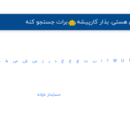
ی هستی
. بذار کارپیشه
برات جستجو کنه
U
W
آ
ا
ب
ت
ج
ح
خ
د
ر
ز
س
ش
ص
ط
ظ
حسابدار خزانه