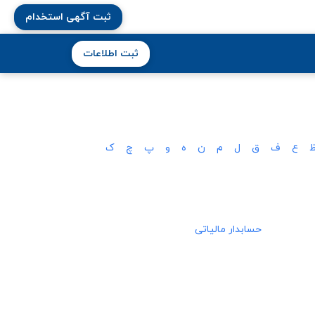
ثبت آگهی استخدام
ثبت اطلاعات
ع
ف
ق
ل
م
ن
ه
و
پ
چ
ک
حسابدار مالیاتی