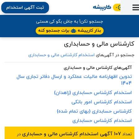
ثبت آگهی استخدام
ورود
ثبت
آماده
به
آگهی
استخدام
ثبت
ثبت
جستجو نکن! به جاش بگو کی هستی
به
پنل
آماده
نشان
منابع
رزومه
آگهی
تبادل
بذار کارپیشه
برات جستجو کنه
کار
دوره
به
شده‌ها
ارتقای
استخدام
نظر
مقاله
کارشناس مالی و حسابداری
آموزشی
کار
کتاب
شغلی
فایل‌و‌قالب
اخبار
جستجوی
نرم‌افزار
بلاگ
بخش
جستجو در آگهی‌های
استخدام کارشناس مالی و حسابداری
استخدام
کارجویان
کارپیشه
کارفرمایان
(رزومه)
آگهی‌های کارشناس مالی و حسابداری
تدوین اظهارنامه مالیات عملکرد و ارسال دفاتر تجاری سال
1404
استخدام
کارشناس
حسابداری
(زاهدان)
استخدام
کارشناس
امور بانکی
کارشناس
حسابداری
(بهای تمام شده)
استخدام
کارشناس
حسابداری
107 آگهی استخدام کارشناس مالی و حسابداری
تعداد
در