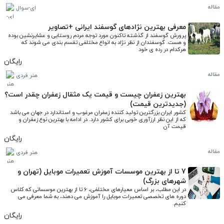
مقاله
ای-سوال
معرفی بهترین نژادهای گوسفند ایرانی +تصاویر
پرورش گوسفند از گذشته تاکنون مورد توجه مردم روستایی و عشایرنشین بوده 
و هست. گوسفندان از نظر نژاد به انواع مختلفی تقسم بندی می شوند که 
هرکدام در رده ی خود
رایگان
مقاله
هنر فردی
بهترین زعفران چیست و قیمت یک مثقال زعفران چقدر است؟
(جدیدترین قیمت)
کشور ایران بزرگترین تولید کننده زعفران مرغوب و استاندارد در جهان می باشد 
که از این نظر ارزآوری خوبی برای کشور دارد. در ادامه با بهترین نوع زعفران و 
قیمت آن
رایگان
مقاله
هنر فردی
7 تا از بهترین موسسات آموزش تعمیرات موبایل (تهران و
شهرهای بزرگ)
در این مطلب، بر اساس معیارهای مختلفی، 6 تا از بهترین موسساتی که کلاس 
دوره های تخصصی تعمیرات موبایل را آموزش می دهند، به شما معرفی می 
کنیم.
رایگان