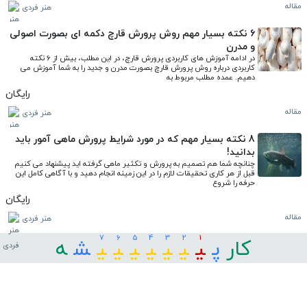
مقاله
هنر فردی
6 نکته بسیار مهم روش پرورش قارچ دکمه ای بصورت اصولی
و مدرن
در ادامه آموزش های کاربردی پرورش قارچ، در این مطلب، بیش از 6 نکته 
کاربردی درباره روش پرورش قارچ بصورت مدرن و جدید را به شما آموزش می 
دهیم. عمده مطلب مربوط به
رایگان
مقاله
هنر فردی
8 نکته بسیار مهم که در مورد شرایط پرورش ماهی آمور باید
بدانید!
چنانچه شما هم تصمیم به پرورش و تکثیر ماهی گرفته اید پیشنهاد می کنیم 
قبل از هر کاری تحقیقات لازم را در این زمینه انجام دهید و با آگاهی کامل این 
حرفه را شروع
رایگان
مقاله
هنر فردی
7
6
5
4
3
2
1
کار
ﭘ
ﯿ
ﯿ
ﯿ
ﯿ
ﯿ
ﯿ
ﯿ
ﺸ
ﻪ