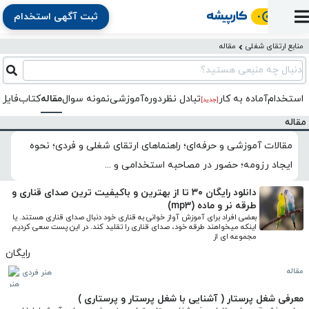
ثبت آگهی استخدام
ورود
ثبت
آماده
به
آگهی
استخدام
ثبت
ثبت
منابع ارتقای شغلی
مقاله
به
پنل
آماده
نشان
منابع
رزومه
آگهی
تبادل
کار
دنبال چه منبعی هستید؟
دوره
به
شده‌ها
ارتقای
استخدام
نظر
مقاله
آموزشی
کار
کتاب
استخدام
آماده به کار
تبادل‌ نظر
دوره‌آموزشی
نمونه سوال
مقاله
کتاب
فایل 
شغلی
[جدید]
فایل‌و‌قالب
اخبار
جستجوی
نرم‌افزار
بلاگ
مقاله
بخش
استخدام
کارجویان
کارپیشه
کارفرمایان
(رزومه)
مقالات آموزشی و حرفه‌ای؛ راهنماهای ارتقای شغلی و فردی؛ نحوه
ایجاد رزومه؛ حضور در مصاحبه استخدامی و ...
دانلود رایگان ۳۰ تا از بهترین و باکیفیت ترین صدای قناری و
طرقه نر و ماده (mp3)
بعضی افراد برای آموزش آواز خوانی به قناری خود دنبال صدای قناری هستند. یا 
اینکه میخواهند طرقه خود، صدای قناری را تقلید کند. در این پست سعی کردیم 
مجموعه ای از
رایگان
مقاله
هنر فردی
معرفی شغل پرستار ( آشنایی با شغل پرستار و پرستاری )