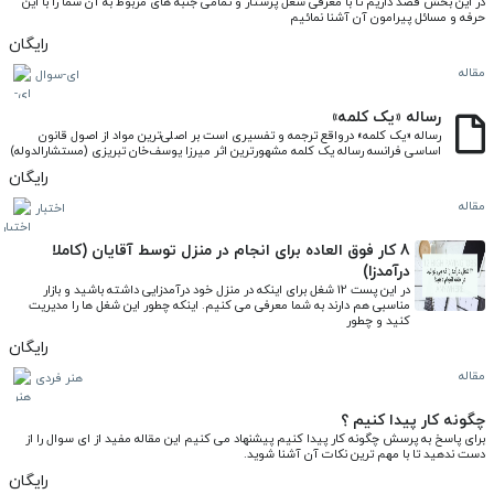
در این بخش قصد داریم تا با معرفی شغل پرستار و تمامی جنبه های مربوط به آن شما را با این 
حرفه و مسائل پیرامون آن آشنا نمائیم
رایگان
مقاله
ای-سوال
رساله «یک کلمه»
رساله «یک کلمه» درواقع ترجمه و تفسیری است بر اصلی‌ترین مواد از اصول قانون 
اساسی‌ فرانسه رساله یک کلمه مشهورترین اثر میرزا یوسف‌خان تبریزی (مستشارالدوله)
رایگان
مقاله
اختبار
8 کار فوق العاده برای انجام در منزل توسط آقایان (کاملا
درآمدزا)
در این پست 12 شغل برای اینکه در منزل خود درآمدزایی داشته باشید و بازار 
مناسبی هم دارند به شما معرفی می کنیم. اینکه چطور این شغل ها را مدیریت 
کنید و چطور
رایگان
مقاله
هنر فردی
چگونه کار پیدا کنیم ؟
برای پاسخ به پرسش چگونه کار پیدا کنیم پیشنهاد می کنیم این مقاله مفید از ای سوال را از 
دست ندهید تا با مهم ترین نکات آن آشنا شوید.
رایگان