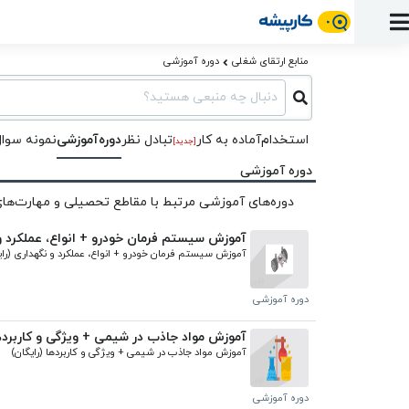
ورود
ثبت
آماده
به
آگهی
استخدام
ثبت
ثبت
منابع ارتقای شغلی
دوره آموزشی
به
پنل
آماده
نشان
منابع
رزومه
آگهی
تبادل
کار
دنبال چه منبعی هستید؟
دوره
به
شده‌ها
ارتقای
استخدام
نظر
مقاله
آموزشی
کار
کتاب
شغلی
فایل‌و‌قالب
اخبار
استخدام
آماده به کار
تبادل‌ نظر
دوره‌آموزشی
نمونه سوا
جستجوی
[جدید]
نرم‌افزار
بلاگ
بخش
استخدام
کارجویان
دوره آموزشی
کارپیشه
کارفرمایان
(رزومه)
دوره‌های آموزشی مرتبط با مقاطع تحصیلی و مهارت‌های 
آموزش سیستم فرمان خودرو + انواع، عملکرد و 
آموزش سیستم فرمان خودرو + انواع، عملکرد و نگهداری (رای
دوره آموزشی
آموزش مواد جاذب در شیمی + ویژگی‌ و کاربردها
آموزش مواد جاذب در شیمی + ویژگی‌ و کاربردها (رایگان)
دوره آموزشی