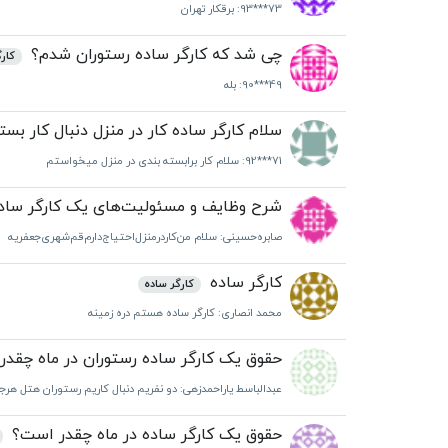
93***73
: برقکار تهران
چی شد که کارگر ساده رستوران شدم؟
کار
90***49
: بله
سلام کارگر ساده کار در منزل دنبال کار ب
92***71
: سلام کار برابسته بندی در منزل میخواستم
شرح وظایف و مسئولیت‌های یک کارگر س
صابره‌حسینی
: سلام من‌کاردرمنزل‌احتیاج‌دارم‌‌قم‌شهری‌جعفریه
کارگر ساده
کارگر ساده
محمد انصاری
: کارگر ساده هستم دره زمینه
حقوق یک کارگر ساده رستوران در ماه چقد
عبدالباسط یاراحمدزهی
: دو نفریم دنبال کاریم رستوران هتل هر
حقوق یک کارگر ساده در ماه چقدر است؟