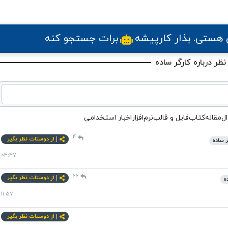
ی هستی
. بذار کارپیشه
برات جستجو کنه
نظر درباره کارگر ساده
ل
مقاله
کتاب
فایل و قالب
نرم‌افزار
اخبار استخدامی
4
از دوستات نظر بگیر
ر ساده
04:47
66
از دوستات نظر بگیر
ه
11:57
از دوستات نظر بگیر