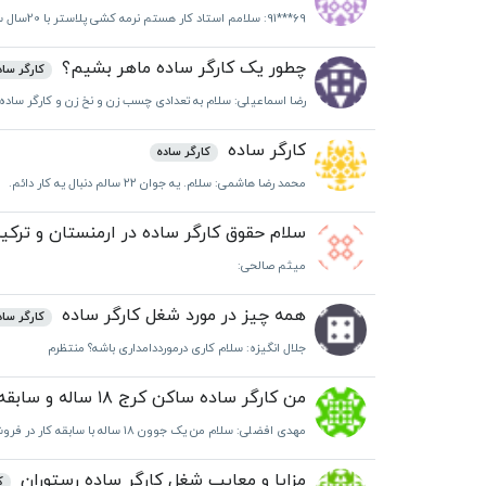
91***69
: سلامم استاد کار هستم نرمه کشی پلاستر با 20سال سابقه کاروسیمان کشی بنایی در خدمتم لطفا باشماره 09917657049 تماس بگیری
چطور یک کارگر ساده ماهر بشیم؟
کارگر ساد
رضا اسماعیلی
: سلام به تعدادی چسب زن و نخ زن و کارگر ساده آقا یا خانوم ن
کارگر ساده
کارگر ساده
محمد رضا هاشمی
: سلام. یه جوان ۲۲ سالم دنبال یه کار دائم.
سلام حقوق کارگر ساده در ارمنستان و ترکی
میثم صالحی
:
همه چیز در مورد شغل کارگر ساده
کارگر ساد
جلال انگیزه
: سلام کاری درمورددامداری باشه؟ منتظرم
من کارگر ساده ساکن کرج ۱۸ ساله و سابقه فروشندگی و امبار داری هستم
مهدی افضلی
: سلام من یک جوون ۱۸ ساله با سابقه کار در فروش پلاستیکی جات و فروش صندلی اداری و امبار داری صندلی اداری بدون کارت پایان خدمت زیرا مشغول تحصیل هستم و برای ادامه درس خود نیاز به کار دارم نیاز به حقوق ۵۰۰۰/۰۰۰ الی ۱۰/۰۰۰/۰۰۰تومانی کار تمام وقت یا نیمه وقت فرقی نمیکنه
مزایا و معایب شغل کارگر ساده رستوران
ک