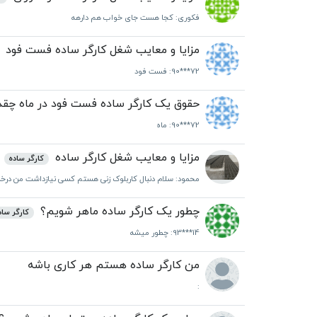
فکوری
: کجا هست جای خواب هم دارهه
مزایا و معایب شغل کارگر ساده فست فود
90***72
: فست فود
حقوق یک کارگر ساده فست فود در ماه چق
90***72
: ماه
مزایا و معایب شغل کارگر ساده
کارگر ساده
محمود
: سلام دنبال کاربلوک زنی هستم کسی نیازداشت من درخدم
چطور یک کارگر ساده ماهر شویم؟
کارگر ساد
93***14
: چطور میشه
من کارگر ساده هستم هر کاری باشه
: