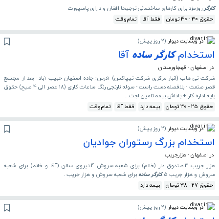
کارگر
روزمزد برای کارهای ساختمانی ترجیحا افغان و دارای پاسپورت
حقوق 30 - 40 تومان
فقط آقا
تمام‌وقت
در وبسایت دیوار
(
2 روز پیش
)
استخدام
کارگر
ساده
آقا
در اصفهان - قهجاورستان
شرکت تی هاب (انبار مرکزی شرکت تیپاکس) آدرس: جاده اصفهان حبیب آباد - بعد از مجتمع
قصر صنعت - بلافصله دست راست - سوله نارنجی رنگ ساعات کاری (18 عصر الی 4 صبح) حقوق
پایه اداره کار + پاداش بیمه تامین اجت...
حقوق 25 - 30 تومان
بیمه دارد
فقط آقا
تمام‌وقت
در وبسایت دیوار
(
2 روز پیش
)
استخدام بزرگ رستوران جوادیان
در اصفهان - هزارجریب
هزار جریب 3.صندوق دار (خانم) برای شعبه سروش 4.نیروی سالن (آقا و خانم) برای شعبه
سروش و هزار جریب 5.
کارگر
ساده
برای شعبه سروش و هزار جریب .
حقوق 27 - 38 تومان
بیمه دارد
در وبسایت دیوار
(
2 روز پیش
)