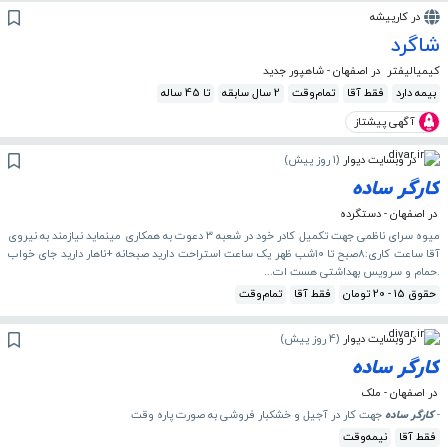
در کارپیشه
شاگرد
کیمیالیفتر
در اصفهان - شاهپور جدید
بیمه دارد
فقط آقا
تمام‌وقت
2 سال سابقه
تا 45 ساله
آگهی پیشتاز
در وبسایت دیوار
(
1 روز پیش
)
کارگر
ساده
در اصفهان - دستگرده
میوه سرای ناظمی جهت تکمیل کادر خود در شعبه ۳ دعوت به همکاری مینماید نیازمند به نیروی
آقا ساعت کاری:۸صبح تا ۱۰شب ظهر یک ساعت استراحت دارید صبحانه +ناهار دارید جای خواب
.حمام و سرویس بهداشتی هست ات...
حقوق 15 - 20 تومان
فقط آقا
تمام‌وقت
در وبسایت دیوار
(
4 روز پیش
)
کارگر
ساده
در اصفهان - ملک
-
کارگر
ساده
جهت کار در آجیل و خشکبار فروشی به صورت پاره وقت
فقط آقا
نیمه‌وقت