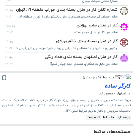
شماره تماس شرکت نیکان
11:20
شماره تلفن کار در منزل بسته بندی جوراب منطقه 19، تهران
28
سلام جویای کار بسته بندی هستم در منزل باتشکر داود از تهران منطقه 19.
20:52
کار در منزل خانم بهزادی
258
سلام من کار در منزل میخواستم
23:03
کار در منزل بسته بندی خانم بهزادی
114
ایشون ی کلاهبردار خدانشناس ۱۰ میلیون پولمو خورد من هم پیش پلیس فتا شکایت کردم
12:09
کار در منزل اصفهان بسته بندی مداد رنگی
62
سلام من مایل به همکاری هستم . باید چیکار کنم؟؟
08:20
در وبسایت دیوار
(
5 روز پیش
)
کارگر
ساده
در اصفهان - محمودآباد
درود استخدام نیرو با حقوق و بیمه و مزایا ویژه جهت کار در تولید قطعات لاستیک ساعت
تماس 8.00الی 14.00خارج از این تایم جواب داده نمیشود باتشکر مدیریت شرکت اصفهان
لاستیک سرویس و ناهار نداریم شرایط سنی 20ا...
بیمه دارد
فقط آقا
تمام‌وقت
جستجوهای مرتبط