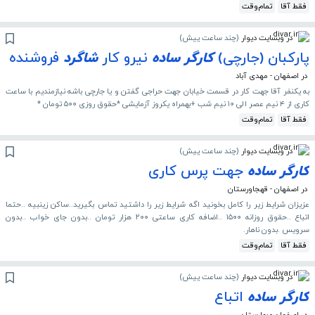
فقط آقا
تمام‌وقت
در وبسایت دیوار
(
چند ساعت پیش
)
پارکبان (جارچی)
کارگر
ساده
نیرو کار
شاگرد
فروشنده
در اصفهان - مهدی آباد
به یکنفر آقا جهت کار در قسمت خیابان جهت حراجی گفتن و یا جارچی باشه نیازمندیم با ساعت
کاری از ۴ نیم عصر الی ۱۰ نیم شب +بهمراه یکروز آزمایشی *حقوق روزی ۵۰۰ تومان *
فقط آقا
تمام‌وقت
در وبسایت دیوار
(
چند ساعت پیش
)
کارگر
ساده
جهت پرس کاری
در اصفهان - قهجاورستان
عزیزان شرایط زیر را کامل بخونید اگه شرایط زیر را داشتید تماس بگیرید..ساکن زینبیه ..حتما
اتباع ..حقوق روزانه ۱۵۰۰ ..اضافه کاری ساعتی ۲۰۰ هزار تومان ..بدون جای خواب ..بدون
سرویس .بدون ناهار.
فقط آقا
تمام‌وقت
در وبسایت دیوار
(
چند ساعت پیش
)
کارگر
ساده
اتباع