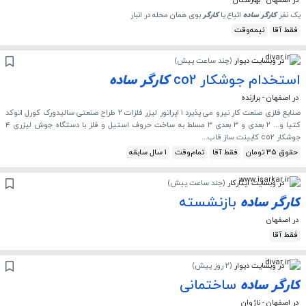
در اصفهان - بهارستان
یک نفر
کارگر
ساده
اتباع یا
کارگر
بوی همان محله در انبار
فقط آقا
نیمه‌وقت
در وبسایت دیوار
(
چند ساعت پیش
)
استخدام جوشکار co2
کارگر
ساده
در اصفهان - برازنده
صنایع فلزی صنعت کار نیرو‌ می پذیرد ۱ اپراتور لیزر فلزات ۲ طراح صنعتی سالیدورک کورل اتوکد
کتیا و... ۲ بعدی و ۳ بعدی ۳ مسلط به ساخت حروف استیل و فلز با دستگاه جوش لیزری ۴
جوشکار co2 کابینت ساز قاب...
حقوق 35 تومان
فقط آقا
تمام‌وقت
1 سال سابقه
در وبسایت ایثارکار
(
چند ساعت پیش
)
کارگر
ساده
بازنشسته
در اصفهان
فقط آقا
در وبسایت دیوار
(
2 روز پیش
)
کارگر
ساده
ساختمانی
در اصفهان - ناژوان