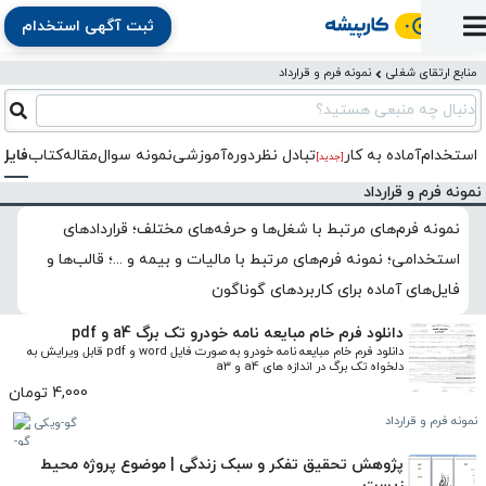
ثبت آگهی استخدام
ورود
ثبت
آماده
به
آگهی
استخدام
ثبت
ثبت
منابع ارتقای شغلی
نمونه فرم و قرارداد
به
پنل
آماده
نشان
منابع
رزومه
آگهی
تبادل
کار
دنبال چه منبعی هستید؟
دوره
به
شده‌ها
ارتقای
استخدام
نظر
مقاله
آموزشی
کار
کتاب
استخدام
آماده به کار
تبادل‌ نظر
دوره‌آموزشی
نمونه سوال
مقاله
کتاب
فایل
شغلی
[جدید]
فایل‌و‌قالب
اخبار
جستجوی
نرم‌افزار
بلاگ
بخش
نمونه فرم و قرارداد
استخدام
کارجویان
کارپیشه
کارفرمایان
(رزومه)
نمونه فرم‌های مرتبط با شغل‌ها و حرفه‌های مختلف؛ قراردادهای
استخدامی؛ نمونه فرم‌های مرتبط با مالیات و بیمه و ...؛ قالب‌ها و
فایل‌های آماده برای کاربردهای گوناگون
دانلود فرم خام مبایعه نامه خودرو تک برگ a4 و pdf
دانلود فرم خام مبایعه نامه خودرو به صورت فایل word و pdf قابل ویرایش به 
دلخواه تک برگ در اندازه های a4 و a3
4,000 تومان
نمونه فرم و قرارداد
گو-ویکی
پژوهش تحقیق تفکر و سبک زندگی | موضوع پروژه محیط
زیست