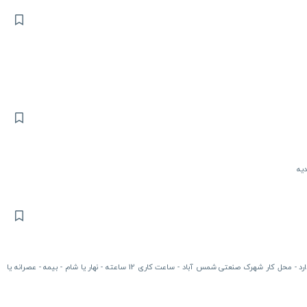
دیه
غیر بازنشسته- آقا - متاهل- رده سنی بین 40 تا 50 سال - جای خواب ندارد - محل کار شهرک صنعتی شمس آباد - ساعت کاری 12 ساعته - نهار یا شام - بیمه - عصرانه یا