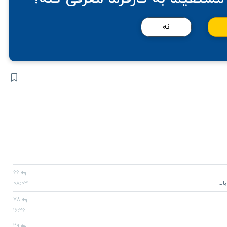
نه
66
08:03
78
16:26
29