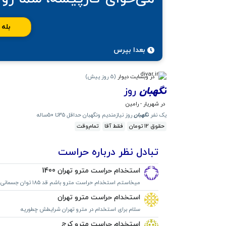
بله
بعدا بپرس
در وبسایت دیوار
(
5 روز پیش
)
نگهبان
روز
در شهریار - رامین
یک نفر
نگهبان
روز نیازمندیم ونگهبان حداقل ۳۵تا ۵۰ساله
حقوق 12 تومان
فقط آقا
تمام‌وقت
تبادل نظر درباره حراست
استخدام حراست مترو تهران 1400
میخاستم استخدام حراست مترو باشم قد ۱۸۵ توان جسمانی بالا
استخدام حراست مترو تهران
سلام برای استخدام در مترو تهران شرایطش چطوریه
استخدام حراست مترو کرج