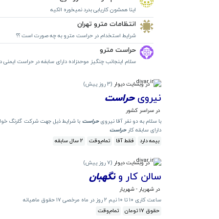
اینا همشون کاریابی بدرد نمیخوره الکیه
انتظامات مترو تهران
شرایط استخدام در حراست مترو به چه صورت است ؟؟
حراست مترو
سلام اینجانب چنگیز موحدزاده دارای سابفه در حراست ایمنی در پ
در وبسایت دیوار
(
3 روز پیش
)
نیروی
حراست
در سراسر کشور
با سلام به دو نفر آقا نیروی
حراست
دارای سابقه کار
حراست
بیمه دارد
فقط آقا
تمام‌وقت
2 سال سابقه
در وبسایت دیوار
(
7 روز پیش
)
سالن کار و
نگهبان
در شهریار - شهریار
ساعت کاری ۱۰ تا ۱۰ نیم ۲ روز در ماه مرخصی ۱۷ حقوق ماهیانه
حقوق 17 تومان
تمام‌وقت