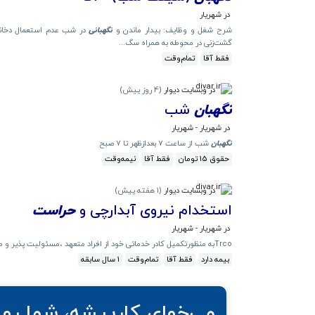
در شهریار
شرح شغل و وظایف: بیدار ماندن و
نگهبانی
در شب عدم استعمال دخانی
گشت‌زنی در محوطه به همراه سگ...
فقط آقا
تمام‌وقت
در وبسایت دیوار
(
4 روز پیش
)
نگهبان
شب
در شهریار - شهریار
نگهبان
شب از ساعت ۷ بعدازظهر تا ۷ صبح
حقوق 15 تومان
فقط آقا
نیمه‌وقت
در وبسایت دیوار
(
1 هفته پیش
)
استخدام نیروی آبدارچی و
حراست
در شهریار - شهریار
Trcoبه منظورتکمیل کادر خدماتی خود از افراد متعهد ،مسئولیت پذیر و منظم برای همکاری در سمت آبدارچی و
بیمه دارد
فقط آقا
تمام‌وقت
1 سال سابقه
می‌خوای کارپیشه، شما رو 