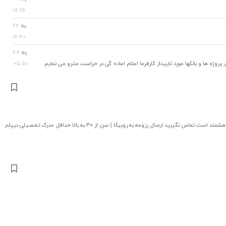
18:15
22
16:30
27
روژه ها و بانکها مورد تاییداز کارفرما اعلام اماده گی در حراست مترو می نمایم
05:50
با شرایط ذیل جهت شرکت گلرنگ خواهشمند است تماس نگیرید ارسال رزومه به روبیکا ) سن از ۳۰ به بالا حداقل مدرک تحصیلی دیپلم