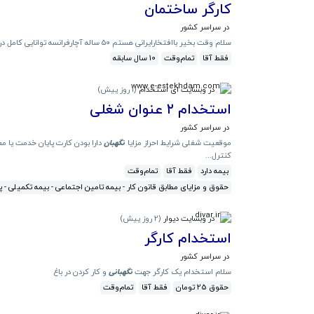
کارگر ساختمان
در سراسر کشور
سلام وقت بخیر باافتخارایرانی هستم ۵۰ ساله آچارفرانسه توانایی کامل درامورساختمان سازی هم کارهم
فقط آقا
تمام‌وقت
10 سال سابقه
در وبسایت ای استخدام
(
1 روز پیش
)
استخدام ۲ عنوان شغلی
در سراسر کشور
موقعیت شغلی شرایط احراز مزایا
نگهبان
دارا بودن کارت پایان خدمت یا معافیت غیرپزشکی 
کنترل...
بیمه دارد
فقط آقا
تمام‌وقت
حقوق و مزایای مطابق قانون کار - بیمه تامین اجتماعی - بیمه تکمیلی -
در وبسایت دیوار
(
2 روز پیش
)
استخدام کارگر
در سراسر کشور
سلام استخدام یک کارگر جهت
نگهبانی
و کار کردن در باغ
حقوق 25 تومان
فقط آقا
تمام‌وقت