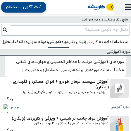
ثبت آگهی استخدام
ورود
ثبت
آماده
به
آگهی
استخدام
ثبت
ثبت
منابع ارتقای شغلی
دوره آموزشی
به
پنل
آماده
نشان
منابع
رزومه
آگهی
تبادل
کار
دنبال چه منبعی هستید؟
دوره
به
شده‌ها
ارتقای
استخدام
نظر
مقاله
آموزشی
کار
کتاب
استخدام
آماده به کار
تبادل‌ نظر
دوره‌آموزشی
نمونه سوال
مقاله
کتاب
فایل 
شغلی
[جدید]
فایل‌و‌قالب
اخبار
جستجوی
نرم‌افزار
بلاگ
بخش
دوره آموزشی
استخدام
کارجویان
کارپیشه
کارفرمایان
(رزومه)
دوره‌های آموزشی مرتبط با مقاطع تحصیلی و مهارت‌های شغلی
مختلف، مانند دوره‌های برنامه‌نویسی، حسابداری، مدیریت و ...
آموزش سیستم فرمان خودرو + انواع، عملکرد و نگهداری
(رایگان)
آموزش سیستم فرمان خودرو + انواع، عملکرد و نگهداری (رایگان)
رایگان
دوره آموزشی
فرادرس
آموزش مواد جاذب در شیمی + ویژگی‌ و کاربردها (رایگان)
آموزش مواد جاذب در شیمی + ویژگی‌ و کاربردها (رایگان)
رایگان