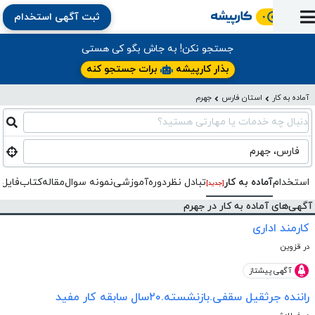
ثبت آگهی استخدام
ورود
ثبت
آماده
به
آگهی
استخدام
ثبت
ثبت
جستجو نکن! به جاش بگو کی هستی
به
پنل
آماده
نشان
منابع
رزومه
آگهی
تبادل
بذار کارپیشه
برات جستجو کنه
کار
دوره
به
شده‌ها
ارتقای
استخدام
نظر
مقاله
آماده به کار
استان فارس
جهرم
آموزشی
کار
کتاب
شغلی
فایل‌و‌قالب
اخبار
جستجوی
نرم‌افزار
بلاگ
دنبال چه خدمات یا مهارتی هستید؟
بخش
استخدام
کارجویان
کارپیشه
کارفرمایان
(رزومه)
فارس، جهرم
استخدام
آماده به کار
تبادل‌ نظر
دوره‌آموزشی
نمونه سوال
مقاله
کتاب
فایل 
[جدید]
آگهی‌های آماده به کار در جهرم
کارمند اداری
در قزوین
آگهی پیشتاز
راننده جرثقیل سقفی.بازنشسته.۲۰سال سابقه کار مفید