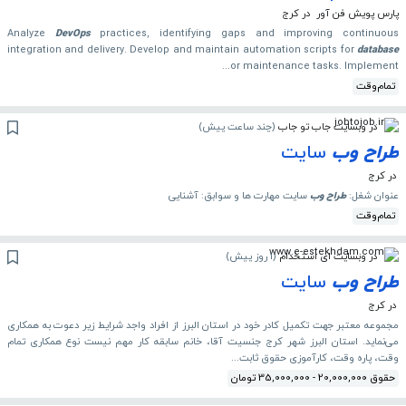
پارس پویش فن آور
در کرج
Analyze
DevOps
practices, identifying gaps and improving continuous
integration and delivery. Develop and maintain automation scripts for
database
or maintenance tasks. Implement...
تمام‌وقت
در وبسایت جاب تو جاب
(
چند ساعت پیش
)
طراح
وب
سایت
در کرج
عنوان شغل:
طراح
وب
سایت مهارت ها و سوابق: آشنایی
تمام‌وقت
در وبسایت ای استخدام
(
1 روز پیش
)
طراح
وب
سایت
در کرج
مجموعه معتبر جهت تکمیل کادر خود در استان‌ البرز از افراد واجد شرایط زیر دعوت به همکاری
می‌نماید. استان البرز شهر کرج جنسیت آقا، خانم سابقه کار مهم نیست نوع همکاری تمام
وقت، پاره وقت، کارآموزی حقوق ثابت...
حقوق 20,000,000 - 35,000,000 تومان