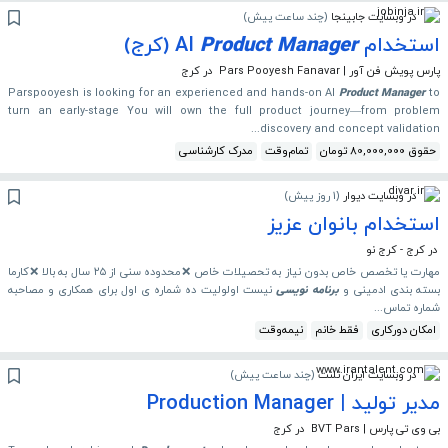
در وبسایت جابینجا
(
چند ساعت پیش
)
استخدام AI
Manager
Product
(کرج)
پارس پویش فن آور | Pars Pooyesh Fanavar
در کرج
Parspooyesh is looking for an experienced and hands-on AI
Product
Manager
to
turn an early-stage You will own the full product journey—from problem
discovery and concept validation...
حقوق 80,000,000 تومان
تمام‌وقت
مدرک کارشناسی
در وبسایت دیوار
(
1 روز پیش
)
استخدام بانوان عزیز
در کرج - کرج نو
مهارت یا تخصص خاص بدون نیاز به تحصیلات خاص ❌محدوده سنی از ۲۵ سال به بالا ❌کارما
بسته بندی ادمینی و
برنامه
نویسی
نیست اولولیت ده شماره ی اول برای همکاری و مصاحبه
شماره تماس...
امکان دورکاری
فقط خانم
نیمه‌وقت
در وبسایت ایران تلنت
(
چند ساعت پیش
)
مدیر تولید | Production Manager
بی وی تی پارس | BVT Pars
در کرج