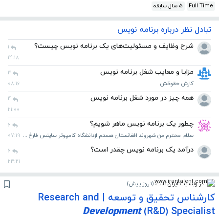
Full Time
5 سال سابقه
تبادل نظر درباره برنامه نویس
شرح وظایف و مسئولیت‌های یک برنامه نویس چیست؟
1
14:18
مزایا و معایب شغل برنامه نویس
3
کارش حقوقش
08:16
همه چیز در مورد شغل برنامه نویس
4
21:00
چطور یک برنامه نویس ماهر شویم؟
6
سلام محترم من شهروند افغانستان هستم ازدانشگاه کامپوتر ساینس فارغ شدم چطور یک برنامه نویس ماهر شوم همکاری نماید ساکن ایران نم
07:19
درآمد یک برنامه نویس چقدر است؟
6
23:21
در وبسایت ایران تلنت
(
1 روز پیش
)
کارشناس تحقیق و توسعه | Research and
Development
(R&D) Specialist