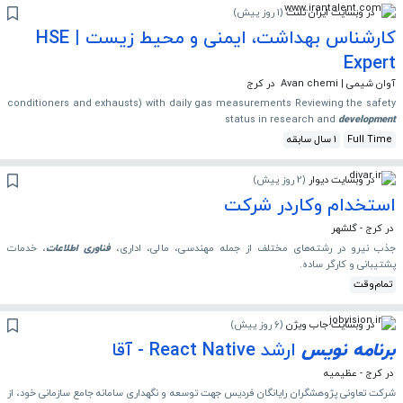
در وبسایت ایران تلنت
(
1 روز پیش
)
کارشناس بهداشت، ایمنی و محیط‌ زیست | HSE
Expert
آوان شیمی | Avan chemi
در کرج
conditioners and exhausts) with daily gas measurements Reviewing the safety
status in research and
development
Full Time
1 سال سابقه
در وبسایت دیوار
(
2 روز پیش
)
استخدام وکاردر شرکت
در کرج - گلشهر
جذب نیرو در رشته‌های مختلف از جمله مهندسی، مالی، اداری،
فناوری
اطلاعات
، خدمات
پشتیبانی و کارگر ساده.
تمام‌وقت
در وبسایت جاب ویژن
(
6 روز پیش
)
برنامه
نویس
ارشد React Native - آقا
در کرج - عظیمیه
شرکت تعاونی پژوهشگران رایانگان فردیس جهت توسعه و نگهداری سامانه جامع سازمانی خود، از