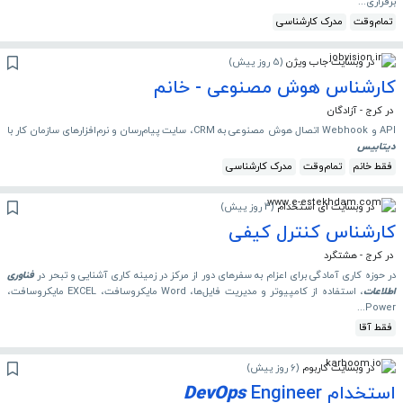
برقراری...
تمام‌وقت
مدرک کارشناسی
در وبسایت جاب ویژن
(
5 روز پیش
)
کارشناس هوش مصنوعی - خانم
در کرج - آزادگان
API و Webhook اتصال هوش مصنوعی به CRM، سایت پیام‌رسان و نرم‌افزارهای سازمان کار با
دیتابیس
فقط خانم
تمام‌وقت
مدرک کارشناسی
در وبسایت ای استخدام
(
4 روز پیش
)
کارشناس کنترل کیفی
در کرج - هشتگرد
در حوزه کاری آمادگی برای اعزام به سفرهای دور از مرکز در زمینه کاری آشنایی و تبحر در
فناوری
اطلاعات
، استفاده از کامپیوتر و مدیریت فایل‌ها، Word مایکروسافت، EXCEL مایکروسافت،
Power...
فقط آقا
در وبسایت کاربوم
(
6 روز پیش
)
استخدام
Engineer
DevOps