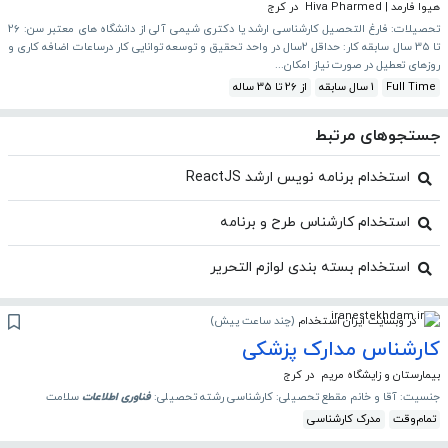
هیوا فارمد | Hiva Pharmed
در کرج
تحصیلات: فارغ التحصیل کارشناسی ارشد یا دکتری شیمی آلی از دانشگاه های معتبر سن: 26
تا 35 سال سابقه کار: حداقل 2سال در واحد تحقیق و توسعه توانایی کار درساعات اضافه کاری و
روزهای تعطیل در صورت نیاز امکان...
Full Time
1 سال سابقه
از 26 تا 35 ساله
جستجوهای مرتبط
استخدام برنامه نویس ارشد ReactJS
استخدام کارشناس طرح و برنامه
استخدام بسته بندی لوازم التحریر
در وبسایت ایران استخدام
(
چند ساعت پیش
)
کارشناس مدارک پزشکی
بیمارستان و زایشگاه مریم
در کرج
جنسیت: آقا و خانم مقطع تحصیلی: کارشناسی رشته تحصیلی:
فناوری
اطلاعات
سلامت
تمام‌وقت
مدرک کارشناسی