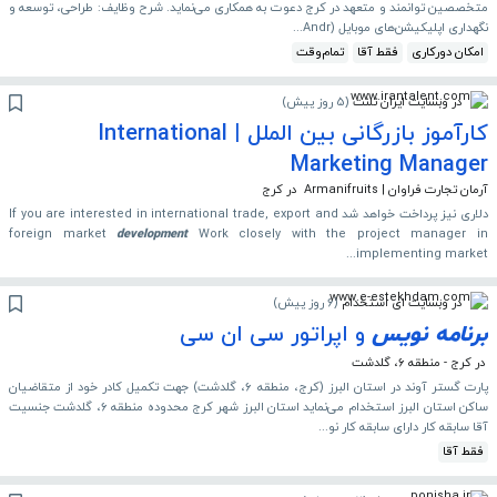
متخصصین توانمند و متعهد در کرج دعوت به همکاری می‌نماید. شرح وظایف: طراحی، توسعه و
نگهداری اپلیکیشن‌های موبایل (Andr...
امکان دورکاری
فقط آقا
تمام‌وقت
در وبسایت ایران تلنت
(
5 روز پیش
)
کارآموز بازرگانی بین الملل | International
Marketing Manager
آرمان تجارت فراوان | Armanifruits
در کرج
دلاری نیز پرداخت خواهد شد If you are interested in international trade, export and
foreign market
development
Work closely with the project manager in
implementing market...
در وبسایت ای استخدام
(
6 روز پیش
)
برنامه
نویس
و اپراتور سی ان سی
در کرج - منطقه ۶، گلدشت
پارت گستر آوند در استان البرز (کرج، منطقه ۶، گلدشت) جهت تکمیل کادر خود از متقاضیان
ساکن استان البرز استخدام می‌نماید استان البرز شهر کرج محدوده منطقه ۶، گلدشت جنسیت
آقا سابقه کار دارای سابقه کار نو...
فقط آقا