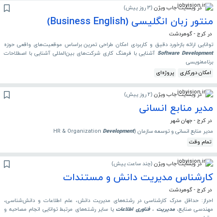
در وبسایت جاب ویژن
(
3 روز پیش
)
منتور زبان انگلیسی (Business English)
در کرج - گوهردشت
توانایی ارائه بازخورد دقیق و کاربردی امکان طراحی تمرین براساس موقعیت‌های واقعی حوزه
Development
Software
آشنایی با فرهنگ کاری شرکت‌های بین‌المللی آشنایی با اصطلاحات
برنامه‌نویسی
امکان دورکاری
پروژه‌ای
در وبسایت جاب ویژن
(
2 روز پیش
)
مدیر منابع انسانی
در کرج - جهان شهر
مدیر منابع انسانی و توسعه سازمان (HR & Organization
Development
تمام وقت
در وبسایت جاب ویژن
(
چند ساعت پیش
)
کارشناس مدیریت دانش و مستندات
در کرج - گوهردشت
احراز: حداقل مدرک کارشناسی در رشته‌های مدیریت دانش، علم اطلاعات و دانش‌شناسی،
مهندسی صنایع،
مدیریت
،
فناوری
اطلاعات
یا سایر رشته‌های مرتبط توانایی انجام مصاحبه و