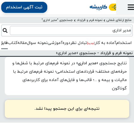
ثبت آگهی استخدام
ورود
ثبت
آماده
به
آگهی
استخدام
ثبت
ثبت
منابع ارتقای شغلی
نمونه فرم و قرارداد
جستجوی "مدیر اداری"
به
پنل
آماده
نشان
منابع
رزومه
آگهی
تبادل
کار
مدیر اداری
دوره
به
شده‌ها
ارتقای
استخدام
نظر
مقاله
آموزشی
کار
کتاب
استخدام
آماده به کار
تبادل‌ نظر
دوره‌آموزشی
نمونه سوال
مقاله
کتاب
فایل
شغلی
[جدید]
فایل‌و‌قالب
اخبار
جستجوی
نرم‌افزار
بلاگ
بخش
نمونه فرم و قرارداد - جستجوی «مدیر اداری»
استخدام
کارجویان
کارپیشه
کارفرمایان
(رزومه)
نتایج جستجوی
«مدیر اداری»
در
نمونه فرم‌های مرتبط با شغل‌ها و
حرفه‌های مختلف؛ قراردادهای استخدامی؛ نمونه فرم‌های مرتبط با
مالیات و بیمه و ...؛ قالب‌ها و فایل‌های آماده برای کاربردهای
گوناگون
نتیجه‌ای برای این جستجو پیدا نشد.