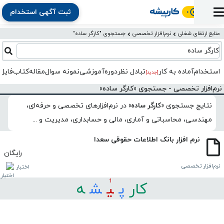
ثبت آگهی استخدام
ورود
ثبت
آماده
به
آگهی
استخدام
ثبت
ثبت
منابع ارتقای شغلی
نرم‌افزار تخصصی
جستجوی "کارگر ساده"
به
پنل
آماده
نشان
منابع
رزومه
آگهی
تبادل
کار
کارگر ساده
دوره
به
شده‌ها
ارتقای
استخدام
نظر
مقاله
آموزشی
کار
کتاب
استخدام
آماده به کار
تبادل‌ نظر
دوره‌آموزشی
نمونه سوال
مقاله
کتاب
فایل 
شغلی
[جدید]
فایل‌و‌قالب
اخبار
جستجوی
نرم‌افزار
بلاگ
بخش
نرم‌افزار تخصصی - جستجوی «کارگر ساده»
استخدام
کارجویان
کارپیشه
کارفرمایان
(رزومه)
نتایج جستجوی
«کارگر ساده»
در
نرم‌افزارهای تخصصی و حرفه‌ای،
مهندسی، محاسباتی و آماری، مالی و حسابداری، مدیریت و ...
نرم افزار بانک اطلاعات حقوقی سعدا
رایگان
نرم‌افزار تخصصی
اختبار
1
کار
ﭘ
ﯿ
ﺸ
ﻪ