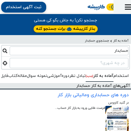
ثبت آگهی استخدام
ورود
ثبت
آماده
به
آگهی
استخدام
ثبت
ثبت
جستجو نکن! به جاش بگو کی هستی
به
پنل
آماده
نشان
منابع
رزومه
آگهی
تبادل
بذار کارپیشه
برات جستجو کنه
کار
دوره
به
شده‌ها
ارتقای
استخدام
نظر
مقاله
آماده به کار
جستجوی حسابدار
آموزشی
کار
کتاب
شغلی
فایل‌و‌قالب
اخبار
جستجوی
نرم‌افزار
بلاگ
حسابدار
بخش
استخدام
کارجویان
کارپیشه
کارفرمایان
(رزومه)
در چه شهری؟
استخدام
آماده به کار
تبادل‌ نظر
دوره‌آموزشی
نمونه سوال
مقاله
کتاب
فایل 
[جدید]
آگهی‌های آماده به کار حسابدار
دوره های حسابداری ومالیاتی بازار کار
در گنبد کاووس
فرصت طلایی ورود به بازار کار حساب...