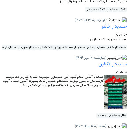
دنبال کار حسابداری? در استان آذربایجان‌شرقی.تبریز
کمک حسابدار
کمک حسابدار
در ایستگاه
(پنج‌شنبه 22 آذر 1403)
حسابدار خانم
در تهران
مسلط به سپیدار تمام ماژولها
حسابدار خانم
حسابدار خانم
حسابدار مسلط سپیدار
استخدام حسابدار سپیدار
حسابدار حرف
در شیپور
(چهارشنبه 17 مهر 1404)
حسابدار آنلاین
در تهران
حسابدار آنلاین انجام کلیه امور حسابداری مجموعه شما با خیال راحت توسط
کارشناسان ما بدون نیاز به استخدام حسابدار کاملا بصورت آنلاین فقط با آپلود
تصاویر اسناد مالی مقرون به صرفه سریع و مطمئن حذف رابطه ...
مالی، حقوقی و بیمه
در شیپور
(سه‌شنبه 16 مرداد 1403)