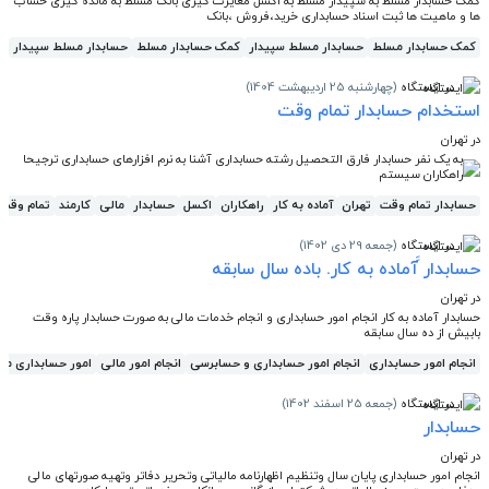
کمک حسابدار مسلط به سپیدار مسلط به اکسل مغایرت گیری بانک مسلط به مانده گیری حساب
ها و ماهیت ها ثبت اسناد حسابداری خرید،فروش ،بانک
کمک حسابدار مسلط
حسابدار مسلط سپیدار
کمک حسابدار مسلط
حسابدار مسلط سپیدار
در ایستگاه
(چهارشنبه 25 اردیبهشت 1404)
استخدام حسابدار تمام وقت
در تهران
به یک نفر حسابدار فارق التحصیل رشته حسابداری آشنا به نرم افزارهای حسابداری ترجیحا
راهکاران سیستم
حسابدار تمام وقت
تهران
آماده به کار
راهکاران
اکسل
حسابدار
مالی
کارمند
تمام وقت
در ایستگاه
(جمعه 29 دی 1402)
حسابدار ََآماده به کار. باده سال سابقه
در تهران
حسابدار آماده به کار انجام امور حسابداری و انجام خدمات مالی به صورت حسابدار پاره وقت
بابیش از ده سال سابقه
انجام امور حسابداری
انجام امور حسابداری و حسابرسی
انجام امور مالی
امور حسابداری ما
در ایستگاه
(جمعه 25 اسفند 1402)
حسابدار
در تهران
انجام امور حسابداری پایان سال وتنظیم اظهارنامه مالیاتی وتحریر دفاتر وتهیه صورتهای مالی