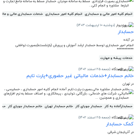
حسابداری بصورت قراردادی. مسلط به سامانه مودیان. حسابدار مسلط به سامانه جامع تجارت و
انبارها. مشاوره و انجام کلی...
انجام کلیه امور مالی و حسابداری
انجام کلیه امور حسابداری
خدمات حسابداری مالی و مالیا
در دیوار
(دوشنبه 10 اردیبهشت 1403)
حسابدار
در آباده
انجام امور حسابداری توسط حسابدار ارشد آموزش و پرورش (بازنشسته)بصورت توافقی
***********
خدمات پیشه و مهارت
در ایستگاه
(جمعه 25 اسفند 1402)
خانم حسابدار+خدمات مالیاتی غیر حضوری+پارت تایم
در تهران
خانم حسابدار مشاوره مالی بصورت پارت تایم آماده انجام کلیه امور حسابداری ، حسابرسی ،
مالیاتی، شرکت های خدماتی ، بازرگانی ،تولیدی ، پیمانکاری، و اصناف مسلط به نرم افزارهای
حسابداری و همچنین: ...
حسابدارآماده به کار
حسابدار جویای کار
خانم حسابدار تهران
خانم حسابدار جویای کار
حساب
در ایستگاه
(جمعه 25 اسفند 1402)
کمک حسابدار
در آذربایجان شرقی