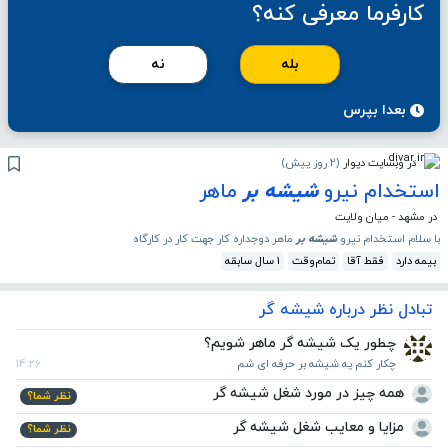
کارفرما معرفی کنه؟
بله
نه
بعدا بپرس
در وبسایت دیوار
(
2 روز پیش
)
استخدام نیرو
شیشه
بر
ماهر
در مشهد - میان ولایت
با سلام استخدام‌ نیرو
شیشه
بر
ماهر دوجداره کار جهت کار در کارگاه
بیمه دارد
فقط آقا
تمام‌وقت
1 سال سابقه
تبادل نظر درباره شیشه گر
چطور یک شیشه گر ماهر شویم؟
چکار کنم یه شیشه بر حرفه ای شم
14:26
همه چیز در مورد شغل شیشه گر
نظر شما؟
مزایا و معایب شغل شیشه گر
نظر شما؟