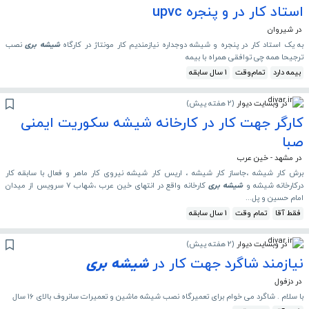
استاد کار در و پنجره upvc
در شیروان
به یک استاد کار در پنجره و شیشه دوجداره نیازمندیم کار مونتاژ در کارگاه
شیشه
بری
نصب
ترجیحا همه چی توافقی همراه با بیمه
بیمه دارد
تمام‌وقت
1 سال سابقه
در وبسایت دیوار
(
2 هفته پیش
)
کارگر جهت کار در کارخانه شیشه سکوریت ایمنی
صبا
در مشهد - خین عرب
برش کار شیشه ،جاساز کار شیشه ، اریس کار شیشه نیروی کار ماهر و فعال با سابقه کار
درکارخانه شیشه و
شیشه
بری
کارخانه واقع در انتهای خین عرب ،شهاب ۷ سرویس از میدان
امام حسین و پل...
فقط آقا
تمام وقت
1 سال سابقه
در وبسایت دیوار
(
2 هفته پیش
)
نیازمند شاگرد جهت کار در
شیشه
بری
در دزفول
با سلام . شاگرد می خوام برای تعمیرگاه نصب شیشه ماشین و تعمیرات سانروف بالای ۱۶ سال