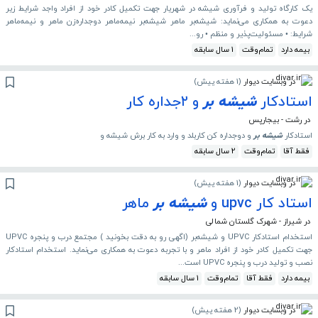
یک کارگاه تولید و فرآوری شیشه در شهریار جهت تکمیل کادر خود از افراد واجد شرایط زیر
دعوت به همکاری می‌نماید: شیشه‌بر ماهر شیشه‌بر نیمه‌ماهر دوجداره‌زن ماهر و نیمه‌ماهر
شرایط: • مسئولیت‌پذیر و منظم • رو...
بیمه دارد
تمام‌وقت
1 سال سابقه
در وبسایت دیوار
(
1 هفته پیش
)
استادکار
شیشه
بر
و ۲جداره کار
در رشت - بیجارپس
استادکار
شیشه
بر
و دوجداره کن کاربلد و وارد به کار برش شیشه و
فقط آقا
تمام‌وقت
2 سال سابقه
در وبسایت دیوار
(
1 هفته پیش
)
استاد کار upvc و
شیشه
بر
ماهر
در شیراز - شهرک گلستان شمالی
استخدام استادکار UPVC و شیشه‌بر (اگهی رو به دقت بخونید ) مجتمع درب و پنجره UPVC
جهت تکمیل کادر خود از افراد ماهر و با تجربه دعوت به همکاری می‌نماید. استخدام استادکار
نصب و تولید درب و پنجره UPVC است...
بیمه دارد
فقط آقا
تمام‌وقت
1 سال سابقه
در وبسایت دیوار
(
2 هفته پیش
)