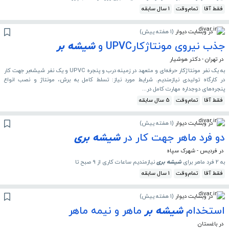
فقط آقا
تمام‌وقت
1 سال سابقه
در وبسایت دیوار
(
1 هفته پیش
)
جذب نیروی مونتاژکارUPVC و
شیشه
بر
در تهران - دکتر هوشیار
به یک نفر مونتاژکار حرفه‌ای و متعهد در زمینه درب و پنجره UPVC و یک نفر شیشه‌بر جهت کار
در کارگاه تولیدی نیازمندیم. شرایط مورد نیاز: تسلط کامل به برش، مونتاژ و نصب انواع
پنجره‌های دوجداره مهارت کامل در...
فقط آقا
تمام‌وقت
5 سال سابقه
در وبسایت دیوار
(
1 هفته پیش
)
دو فرد ماهر جهت کار در
شیشه
بری
در فردیس - شهرک سپاه
به 2 فرد ماهر برای
شیشه
بری
نیازمندیم ساعات کاری از 9 صبح تا
فقط آقا
تمام‌وقت
1 سال سابقه
در وبسایت دیوار
(
1 هفته پیش
)
استخدام
شیشه
بر
ماهر و نیمه ماهر
در باغستان