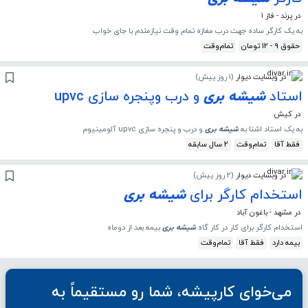
در پرند - فاز ۱
به یک کارگر ساده جهت درب مغازه تمام وقت نیازمندم با جای خواب
حقوق 9 - 12 تومان
تمام‌وقت
در وبسایت دیوار
(
1 روز پیش
)
استاد
شیشه
بری
و درب وپنجره سازی upvc
در کیش
به یک استاد اشنا به
شیشه
بری
و درب و پنجره سازی upvc آلومینیوم
فقط آقا
تمام‌وقت
2 سال سابقه
در وبسایت دیوار
(
2 روز پیش
)
استخدام کارگر برای
شیشه
بری
در مشهد - باغون آباد
استخدام کارگر برای کار در کار گاه
شیشه
بری
بیمه بعد از دوماه
بیمه دارد
فقط آقا
تمام‌وقت
می‌خوای کارپیشه، شما رو مستقیماً به