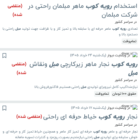
استخدام
رویه
کوب
ماهر مبلمان راحتی در
(منقضی
شرکت مبلمان
شده)
در سراسر کشور
تعدادی
رویه
کوب
ماهر حرفه ای با سابقه بالا و تمیز کار و با ظرافت جهت تولید
مبل
راحتی با
دستمزد بالا و
تمام‌وقت
در وبسایت دیوار
(
یک‌شنبه 24 خرداد 1405
)
رویه
کوب
نجار ماهر زیرکارچی
مبل
ونقاش
(منقضی
مبل
شده)
در سراسر کشور
نیازمنداکیپ کامل نیروبرای تولیدی
مبل
راحتی هستیم فاکتورفروش بالا
حقوق 100 تومان
تمام‌وقت
در وبسایت دیوار
(
یک‌شنبه 17 خرداد 1405
)
نجار
رویه
کوب
خیاط حرفه ای راحتی
(منقضی شده)
در سراسر کشور
نجار حرفه ای و ماهر
رویه
کوب
حرفه ای تمیز کار ماهر و همچنین خیاط تمیز کار و حرفه ای و
خوش سلیقه برای تولیدی
مبل
راحتی نیازمندیم بصورت روزمزد و کنترات تسویه ماهانه