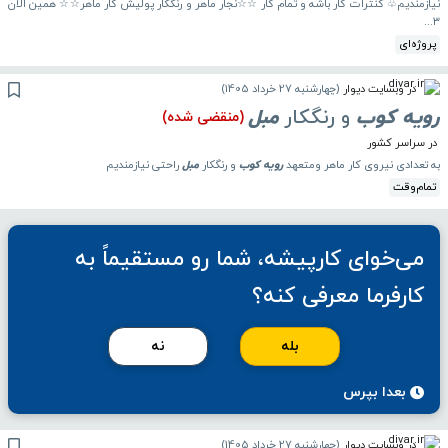
نیازمندیم♧ کنترات کار باشه و تمام کار ☆☆نجار ماهر و رنگکار پولیش کار ماهر☆☆ همین الان
۳...
پروژه‌ای
در وبسایت دیوار
(
چهارشنبه 27 خرداد 1405
)
رویه
کوب
و رنگکار
مبل
(منقضی شده)
در سراسر کشور
به تعدادی نیروی کار ماهر ومتعهد
رویه
کوب
و رنگکار
مبل
راحتی نیازمندیم
تمام‌وقت
می‌خوای کارپیشه، شما رو مستقیماً به
کارفرما معرفی کنه؟
بله
نه
بعدا بپرس
در وبسایت دیوار
(
چهارشنبه 27 خرداد 1405
)