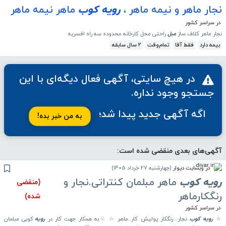
نجار ماهر و نیمه ماهر ،
رویه
کوب
ماهر نیمه ماهر
در سراسر کشور
نجار ماهر کلاف ساز
مبل
راحتی محل کارخانه محدوده سه راه افسریه
بیمه دارد
فقط آقا
تمام‌وقت
2 سال سابقه
در هیچ سایتی،
آگهی فعال دیگه‌ای
با این
جستجو وجود نداره.
اگه آگهی جدید پیدا شد؛
به من خبر بده!
آگهی‌های بعدی منقضی شده است:
در وبسایت دیوار
(
چهارشنبه 27 خرداد 1405
)
رویه
کوب
ماهر مبلمان کنتراتی.نجار و
(منقضی
رنگکارماهر
شده)
در سراسر کشور
☆
رویه
کوب
..نجار...رنگکار پولیش کار..ماهر ☆ ♧به همکار جهت کار در
رویه
کوبی مبلمان