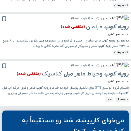
تمام وقت
در وبسایت دیوار
(
شنبه 16 خرداد 1405
)
رویه
کوب
مبلمان
(منقضی شده)
در سراسر کشور
به تعدادی
رویه
کوب
برای مبلمان راحتی و فرانسوی در مجموعه
مبل
ونوس نیازمندیم از ۸ صبح
تا ۷:۳۰ عصر
رویه
کوب
ماهر و تمیزکار در صورتی که تجربه کافی ندارید...
تمام وقت
در وبسایت دیوار
(
شنبه 16 خرداد 1405
)
رویه
کوب
وخیاط ماهر
مبل
کلاسیک
(منقضی شده)
در سراسر کشور
باسلام گروه تولیدیGTS برای تکمیل پرسنل خود به خیاط ورویه
کوب
ماهر وفوق حرفه ای
مبل
کلاسیک نیازمندیم دوستان عزیز کار خوب وتمیز ودرجه یک می خایم نه کار معمولی وبازاری
بیمه دارد
سایر
می‌خوای کارپیشه، شما رو مستقیماً به