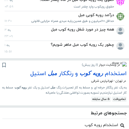
44
حقوق رویکوب وارد چقدر است
04:59
درآمد رویه کوبی مبل
حداقل ۶۰میلیون و طبق همین پایه عیدی همراه مزایایی قانونی
16:30
همه چیز در مورد شغل رویه کوب مبل
3
23:09
چطور یک رویه کوب مبل ماهر شویم؟
1
15:51
در وبسایت دیوار
(
1 روز پیش
)
استخدام
و رنگکار
استیل
رویه
کوب
مبل
در تهران - تهرانپارس شرقی
به یک نفر رنگکار حرفه ای و مسلط به کار تعمیرات رنگ
استیل و یک نفر
مسلط به
مبل
رویه
کوب
کار استیل نیازمندیم تسویه بصورت توافقی هفتگی یا ماهیانه
تمام‌وقت
5 سال سابقه
جستجوهای مرتبط
استخدام رویه کوب