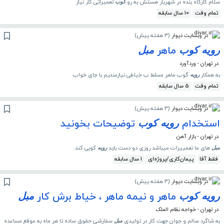
سلام کارگاه بنده در شهریار هستش به رو
تعمیراتی کار نیاز
کوب
تمام وقت
10 سال سابقه
در وبسایت دیوار
(
3 هفته پیش
)
ماهر
رویه
کوب
مبل
در تهران - وردآورد
به همکار
گوب ماهر مسلط ب خیاطی نیازمندیم با جای خواب
رویه
تمام وقت
5 سال سابقه
در وبسایت دیوار
(
3 هفته پیش
)
استخدام
توضیحات بخونید
رویه
کوب
در تهران - بازار آهن
های ما تعمییرات میباشد روزی دو دست باید
کوبی کند.
مبل
رویه
فقط آقا
پیمان‌کاری/پروژه‌ای
1 سال سابقه
در وبسایت دیوار
(
3 هفته پیش
)
ماهر و نیمه ماهر ، خیاط برش کار
رویه
کوب
مبل
در تهران - خواجه نظام الملک
به شاگرد سالم و جوان جهت کار در تولیدی
سفارشی حقوق ساده تا هر ماه به موقع مساعده
مبل