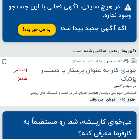
در هیچ سایتی،
آگهی فعالی
با این جستجو
وجود نداره.
اگه آگهی جدید پیدا شد؛
به من خبر بده!
آگهی‌های بعدی منقضی شده است:
در وبسایت دیوار
(
دوشنبه 4 خرداد 1405
)
جویای کار به عنوان پرستار یا دستیار
(منقضی
پزشک
شده)
در سراسر کشور
کارشناس بیهوشی ـ پرستار
هوشبر
جویای کار در مطب و کلینیک های زیبایی
حقوق 15 - 20 تومان
پاره وقت
می‌خوای کارپیشه، شما رو مستقیماً به
کارفرما معرفی کنه؟