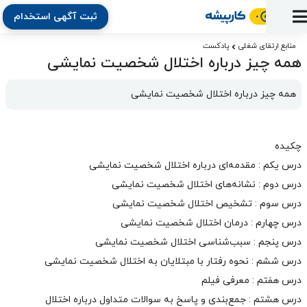
ثبت آگهی استخدام
ورود
ثبت
آماده
به
آگهی
استخدام
ثبت
ثبت
منابع ارتقای شغلی
پادکست
به
پنل
همه چیز درباره اختلال شخصیت نمایشی
آماده
نشان
منابع
رزومه
آگهی
تبادل
کار
دوره
به
شده‌ها
ارتقای
استخدام
نظر
مقاله
همه چیز درباره اختلال شخصیت نمایشی
آموزشی
کار
کتاب
شغلی
فایل‌و‌قالب
اخبار
جستجوی
نرم‌افزار
بلاگ
بخش
استخدام
کارجویان
کارپیشه
کارفرمایان
(رزومه)
چکیده
درس یکم : مقدمه‌ای درباره اختلال شخصیت نمایشی
درس دوم : نشانه‌های اختلال شخصیت نمایشی
درس سوم : تشخیص اختلال شخصیت نمایشی
درس چهارم : درمان اختلال شخصیت نمایشی
درس پنجم : سبب‌شناسی اختلال شخصیت نمایشی
درس ششم : نحوه رفتار با مبتلایان به اختلال شخصیت نمایشی
درس هفتم : معرفی فیلم
درس هشتم : جمع‌بندی و پاسخ به سوالات متداول درباره اختلال