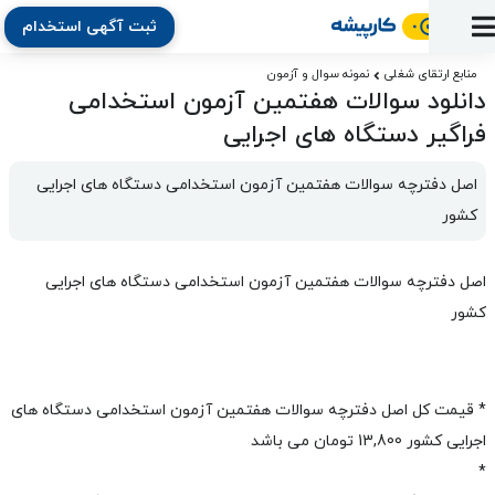
ثبت آگهی استخدام
ورود
ثبت
آماده
به
آگهی
استخدام
ثبت
ثبت
منابع ارتقای شغلی
نمونه سوال و آزمون
به
پنل
دانلود سوالات هفتمین آزمون استخدامی
آماده
نشان
منابع
رزومه
آگهی
تبادل
کار
دوره
به
فراگیر دستگاه های اجرایی
شده‌ها
ارتقای
استخدام
نظر
مقاله
آموزشی
کار
کتاب
شغلی
فایل‌و‌قالب
اخبار
جستجوی
نرم‌افزار
بلاگ
اصل دفترچه سوالات هفتمین آزمون استخدامی دستگاه های اجرایی 
بخش
استخدام
کارجویان
کارپیشه
کشور
کارفرمایان
(رزومه)
اصل دفترچه سوالات هفتمین آزمون استخدامی دستگاه های اجرایی
کشور
*
قیمت کل اصل دفترچه سوالات هفتمین آزمون استخدامی دستگاه های
اجرایی کشور
13,800 تومان
می باشد
*