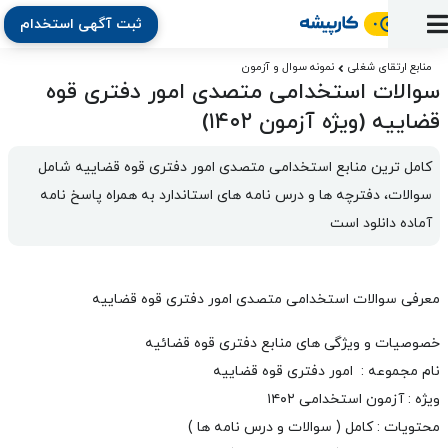
ثبت آگهی استخدام
ورود
ثبت
آماده
به
آگهی
استخدام
ثبت
ثبت
منابع ارتقای شغلی
نمونه سوال و آزمون
به
پنل
سوالات استخدامی متصدی امور دفتری قوه
آماده
نشان
منابع
رزومه
آگهی
تبادل
کار
دوره
به
قضاییه (ویژه آزمون ۱۴۰۲)
شده‌ها
ارتقای
استخدام
نظر
مقاله
آموزشی
کار
کتاب
شغلی
فایل‌و‌قالب
اخبار
جستجوی
نرم‌افزار
بلاگ
کامل ترین منابع استخدامی متصدی امور دفتری قوه قضاییه شامل 
بخش
استخدام
کارجویان
کارپیشه
سوالات، دفترچه ها و درس نامه های استاندارد به همراه پاسخ نامه 
کارفرمایان
(رزومه)
آماده دانلود است
معرفی سوالات استخدامی متصدی امور دفتری قوه قضاییه
خصوصیات و ویژگی های منابع دفتری قوه قضائیه
نام مجموعه : امور دفتری قوه قضاییه
ویژه : آزمون استخدامی ۱۴۰۲
محتویات : کامل ( سوالات و درس نامه ها )