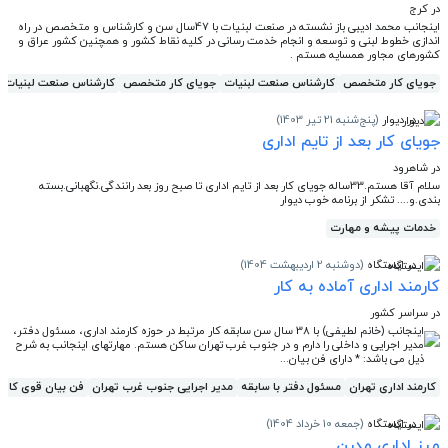
در کرج
اینجانب محمد ادیبی باز نشسته در صنعت لبنیات با 47سال سن و کارشناس و متخصص در راه
اندازی خطوط لبنی و توسعه و انجام خدمت رسانی در کلیه نقاط کشور و همچنین کشور عراق و
کشورهای مجاور همسایه هستم .
جویای کار متخصص
کارشناس صنعت لبنیات
جویای کار متخصص
کارشناس صنعت لبنیات
در دیوار
(پنج‌شنبه 21 تیر 1403)
جویای کار بعد از تایم اداری
در شاهرود
سلام آقا هستم.33ساله جویای کار بعد از تایم اداری تا صبح روز بعد رانندگی.نگهبانی.بسته
بندی.‌و.... تشکر از برنامه خوب دیوار
خدمات پیشه و مهارت
در ایستگاه
(دوشنبه 2 اردیبهشت 1404)
کارمند اداری آماده به کار
در سراسر کشور
اینجانب (خانم لطیفی) با 38 سال سن سابقه کار مرتبط در حوزه کارمند اداری، مسئول دفتر،
مدیر اجرایی و داخلی را دارم و در جنوب غرب تهران ساکن هستم. مهارتهای اینجانب به شرح
ذیل می باشد: * دارای فن بیان...
کارمند اداری تهران
مسئول دفتر با سابقه
مدیر اجرایی جنوب غرب تهران
فن بیان قوی کارم
در ایستگاه
(جمعه 10 خرداد 1404)
میز اداری مدرن