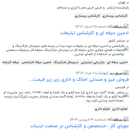
در تهران
بازنشسته ارتشم . و خیلی خیلی هم با انرژی و سرحالم
کارشناس پرستاری
کارشناس پرستاری
در ایستگاه
(جمعه 25 اسفند 1402)
ادمین حرفه ای و کارشناس تبلیغات
در سراسر کشور
کارشناس و ادمین حرفه ای در تبلیغات دوره دیده در زمینه های دیجیتال مارکتینگ و
تبلیغات فضای مجازی دارای سابقه کار در دیجیتال مارکتینگ سابقه کار درتبلیغات صنعتی
توانمندی در استفاده از فضای اینترن...
ادمین حرفه ای
بازازیابی اینترنتی
دیجیتال مارکتینگ
ادمین حرفه کارشناس
حرفه کارشناس
در شیپور
(چهارشنبه 9 خرداد 1403)
فروش میز و صندلی املاک و اداری..زیر زیر قیمت...
در فردیس
سلام _تعداد 3عدد میز اداری ال( سه کشو و یک کمد) به ابعاد 160×70 _1عدد میز مدیریت ال
(سه کشو و یک کمد) به ابعاد 180×80 _تعداد4عدد صندلی چرخدار مدیریت (بزرگ) برند پارسه
_تعداد10عدد صندلی ثابت برند...
لوازم اداری
لوازم اداری
در ایستگاه
(سه‌شنبه 14 فروردین 1403)
جویای کار ، متخصص و کارشناس در صنعت لبنیات