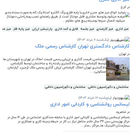
در کرج
تولید انواع میز های مدرن اداری,با پایه فلزی,رنگ الکترو استاتیک,که به صورت بسته بندی
عرضه میشود,وتوسط مشتری قابل مونتاژ است از طریق راهنمای نصب,وبه راحتی دمونتاژ
میشود.اتصال میزها بوسیله پیچ های مقاوم ...
میز اداری
میز کارمندی
میز جلسه
فایل و کمد اداری
پارتیشن ارزان
میز پایه فلز
میز مدی
در شیپور
(یک‌شنبه 7 مرداد 1403)
کارشناس دادگستری تهران کارشناس رسمی ملک
در تهران
کارشناسی قیمت گذاری و ارزیابی رسمی قیمت املاک در تهران و شهرستان ها
توسط کارشناس رسمی دادگستری رشته راه و ساختمان توسط کارشناس
دادگستری تهران املاک کارشناس ارزش گذاری رسمی ملک (زمین، آپارتمان
مسکونی، ...
ساختمان و دکوراسیون داخلی
ساختمان و دکوراسیون داخلی
در دیوار
(پنج‌شنبه 17 خرداد 1403)
لیسانس روانشناسی و کاردانی امور اداری
در شاهرود
باسلام لیسانس روانشناسی و کاردانی امور اداری با سابقه مددکاری اجتماعی در طی 12 سال در
مرکز بهزیستی سن 32 سال خانم متاهل نیاز ب کار در حیطه زمینه کاری و همکاری در
بیمارستان-کلینیک ها_مراکز _مدار...