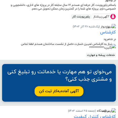
در بوشهر
باسلام پاورپوینت کار حرفه ای هستم 17 سال سابقه کار در پروژه های اداری، دانشجویی و
خصوصی دارم. پروژه های شما را در کمترین زمان ممکن تحویل می دهم.
آگهی پیشتاز
پاورپوینت کار
در دیوار
(یک‌شنبه 26 آذر 1402)
کارشناس
در شاهرود
نیاز به کارشناس تعیین خسارت حاصل از نشست ساختمان هستم لطفا تماس
بگیرید***********
خدمات پیشه و مهارت
می‌خوای تو هم مهارت یا خدماتت رو تبلیغ کنی
و مشتری جذب کنی؟
آگهی آماده‌به‌کار ثبت کن
در ایستگاه
(جمعه 25 اسفند 1402)
کارشناس کنترل کیفیت