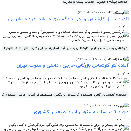
خدمات پیشه و مهارت
خدمات پیشه و مهارت
در ایستگاه
(جمعه 10 خرداد 1404)
تامین دلیل کارشناس رسمی دادگستری حسابداری و حسابرسی
در تهران
کارشناس رسمی دادگستری (با صلاحیت حسابداری و حسابرسی) و مشاور رسمی مالیاتی
ایران, عضو جامعه حسابداری ایران IAA به شماره 8**** / حسابرسی دادگاهی ، مشاوره ارزیابی
سهام ، تامین دلیل ، رفع مغایرت حساب ؛ ...
کارشناس رسمی حسابداری
کارشناس رسمی قوه قضاییه
جدایی شرکا
اظهارنامه
اظهارنامه 
در ایستگاه
(جمعه 25 اسفند 1402)
آماده کار کارشناس بازرگانی خارجی ، داخلی و مترجم تهران
در تهران
آماده کار کارشناس بازرگانی داخلی و خارجی ، تدارکات و خریدهای خارجی و داخلی ، هماهنگ
کننده ، مترجم زبان انگلیسی و کارشناس بازاریابی دیجیتال یا اینترنتی و فروش ( 1 تیر 3
نشان ) در تهران و شهر ری . کارمن...
استخدام کارمند بازرگانی
استخدام کارشناس بازرگانی
استخدام کارشناس خرید
استخدام کار
در دیوار
(سه‌شنبه 12 دی 1402)
مجری تأسیسات مسکونی اداری صنعتی. کشاوزی
در شاهرود
بنام خدا پیمان و اجرای تأسیسات ساختمانی لوله کشی گرم سرد گرمایش از کف . پکیج
رادیاتور نصب شیرآلات وغیره شخصی اداری و صنعتی از بیس تا انتها.و باز سازی و نوسازی