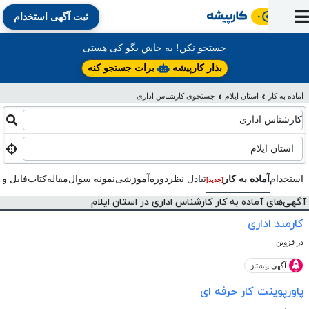
ثبت آگهی استخدام
ورود
ثبت
آماده
به
آگهی
استخدام
ثبت
ثبت
جستجو نکن! به جاش بگو کی هستی
به
پنل
آماده
نشان
منابع
رزومه
آگهی
تبادل
بذار کارپیشه
برات جستجو کنه
کار
دوره
به
شده‌ها
ارتقای
استخدام
نظر
مقاله
آماده به کار
استان ایلام
جستجوی کارشناس اداری
آموزشی
کار
کتاب
شغلی
فایل‌و‌قالب
اخبار
جستجوی
نرم‌افزار
بلاگ
کارشناس اداری
بخش
استخدام
کارجویان
کارپیشه
کارفرمایان
(رزومه)
استان ایلام
استخدام
آماده به کار
تبادل‌ نظر
دوره‌آموزشی
نمونه سوال
مقاله
کتاب
فایل و 
[جدید]
آگهی‌های آماده به کار کارشناس اداری در استان ایلام
کارمند اداری
در قزوین
آگهی پیشتاز
پاورپوینت کار حرفه ای