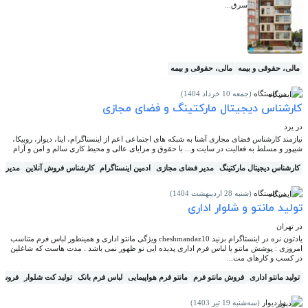
سرق...
مالی، حقوقی و بیمه
مالی، حقوقی و بیمه
در ایستگاه
(جمعه 10 خرداد 1404)
کارشناس دیجیتال مارکتینگ و فضای مجازی
در یزد
نیازمند کارشناس فضای مجاری آشنا به شبکه های اجتماعی اعم از اینستاگرام، ایتا، دیوار، روبیکا،
شیپور و مسلط به فعالیت در سایت و... با حقوق و مزایای عالی و محیط کاری سالم و امن و آرام
کارشناس دیجیتال مارکتینگ
مدیر فضای مجازی
ادمین اینستاگرام
کارشناس فروش آنلاین
مدیر س
در ایستگاه
(شنبه 28 اردیبهشت 1404)
تولید مانتو و شلوار اداری
در تهران
یادتون نره در اینستاگرام بزنید cheshmandaz10 ویژگی مانتو اداری و همینطور لباس فرم متناسب
امروزی : پوشش مانتو یا لباس فرم اداری پدیده ایی نو ظهور نمی باشد . مدت هاست که شاغلین
در کسب و کارهای مت...
تولید مانتو اداری
فروش مانتو فرم
مانتو فرم هواپیمایی
لباس فرم بانک
تولید کت شلوار
فروش پ
در دیوار
(سه‌شنبه 19 تیر 1403)