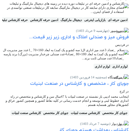
کارشناس و ادمین حرفه ای در تبلیغات دوره دیده در زمینه های دیجیتال مارکتینگ و تبلیغات
فضای مجازی دارای سابقه کار در دیجیتال مارکتینگ سابقه کار درتبلیغات صنعتی توانمندی در
استفاده از فضای اینترن...
ادمین حرفه ای
بازازیابی اینترنتی
دیجیتال مارکتینگ
ادمین حرفه کارشناس
حرفه کارشناس تبلیغا
در شیپور
(چهارشنبه 9 خرداد 1403)
فروش میز و صندلی املاک و اداری..زیر زیر قیمت...
در فردیس
سلام _تعداد 3عدد میز اداری ال( سه کشو و یک کمد) به ابعاد 160×70 _1عدد میز مدیریت ال
(سه کشو و یک کمد) به ابعاد 180×80 _تعداد4عدد صندلی چرخدار مدیریت (بزرگ) برند پارسه
_تعداد10عدد صندلی ثابت برند...
لوازم اداری
لوازم اداری
در ایستگاه
(سه‌شنبه 14 فروردین 1403)
جویای کار ، متخصص و کارشناس در صنعت لبنیات
در کرج
اینجانب محمد ادیبی باز نشسته در صنعت لبنیات با 47سال سن و کارشناس و متخصص در راه
اندازی خطوط لبنی و توسعه و انجام خدمت رسانی در کلیه نقاط کشور و همچنین کشور عراق و
کشورهای مجاور همسایه هستم .
جویای کار متخصص
کارشناس صنعت لبنیات
جویای کار متخصص
کارشناس صنعت لبنیات
در دیوار
(دوشنبه 7 خرداد 1403)
کارشناس بهداشت هستم جویای کار