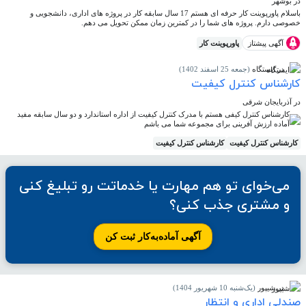
در بوشهر
باسلام پاورپوینت کار حرفه ای هستم 17 سال سابقه کار در پروژه های اداری، دانشجویی و
خصوصی دارم. پروژه های شما را در کمترین زمان ممکن تحویل می دهم.
آگهی پیشتاز
پاورپوینت کار
در ایستگاه
(جمعه 25 اسفند 1402)
کارشناس کنترل کیفیت
در آذربایجان شرقی
کارشناس کنترل کیفی هستم با مدرک کنترل کیفیت از اداره استاندارد و دو سال سابقه مفید
آماده ارزش آفرینی برای مجموعه شما می باشم
کارشناس کنترل کیفیت
کارشناس کنترل کیفیت
می‌خوای تو هم مهارت یا خدماتت رو تبلیغ کنی
و مشتری جذب کنی؟
آگهی آماده‌به‌کار ثبت کن
در شیپور
(یک‌شنبه 10 شهریور 1404)
صندلی اداری و انتظار