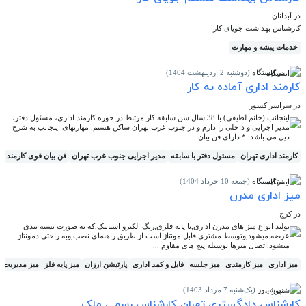
در آبدانان
کارشناس بهداشت جویای کار
خدمات پیشه و مهارت
در ایستگاه
(دوشنبه 2 اردیبهشت 1404)
کارمند اداری آماده به کار
در سراسر کشور
اینجانب (خانم لطیفی) با 38 سال سن سابقه کار مرتبط در حوزه کارمند اداری، مسئول دفتر،
مدیر اجرایی و داخلی را دارم و در جنوب غرب تهران ساکن هستم. مهارتهای اینجانب به شرح
ذیل می باشد: * دارای فن بیان...
کارمند اداری تهران
مسئول دفتر با سابقه
مدیر اجرایی جنوب غرب تهران
فن بیان قوی کارمند
ک
در ایستگاه
(جمعه 10 خرداد 1404)
میز اداری مدرن
در کرج
تولید انواع میز های مدرن اداری,با پایه فلزی,رنگ الکترو استاتیک,که به صورت بسته بندی
عرضه میشود,وتوسط مشتری قابل مونتاژ است از طریق راهنمای نصب,وبه راحتی دمونتاژ
میشود.اتصال میزها بوسیله پیچ های مقاوم ...
میز اداری
میز کارمندی
میز جلسه
فایل و کمد اداری
پارتیشن ارزان
میز پایه فلز
میز مدیریت
در شیپور
(یک‌شنبه 7 مرداد 1403)
کارشناس دادگستری تهران کارشناس رسمی ملک