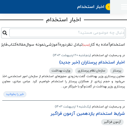
اخبار استخدام
ورود
ثبت
آماده
به
آگهی
استخدام
ثبت
اخبار استخدام
ثبت
به
پنل
آماده
نشان
منابع
رزومه
آگهی
تبادل
کار
دوره
به
دنبال چه موضوعی هستید؟
شده‌ها
ارتقای
استخدام
نظر
مقاله
آموزشی
کار
کتاب
شغلی
فایل‌و‌قالب
اخبار
جستجوی
استخدام
آماده به کار
تبادل‌ نظر
دوره‌آموزشی
نمونه سوال
مقاله
کتاب
فایل 
نرم‌افزار
بلاگ
[جدید]
بخش
استخدام
کارجویان
کارپیشه
در وب‌سایت ای استخدام
(پنج‌شنبه 20 اردیبهشت 1403)
کارفرمایان
(رزومه)
اخبار استخدام پرستاران (خبر جدید)
پرستار
سازمان نظام پرستاری
وزارت بهداشت
معاون پرستاری وزیر بهداشت گفت:به زودی مجوزهای استخدام از سازمان امور استخدمی اخذ
می‌شود و حجم زیادی از همکاران پرستار را استخدام خواهیم کرد. عباس عبادی، معاون
پرستاری وزیر بهداشت در گفت‌وگو با خبرنگار س...
خبر را بخوانید
در وب‌سایت ای استخدام
(یک‌شنبه 9 اردیبهشت 1403)
شرایط استخدام یازدهمین آزمون فراگیر
آزمون فراگیر