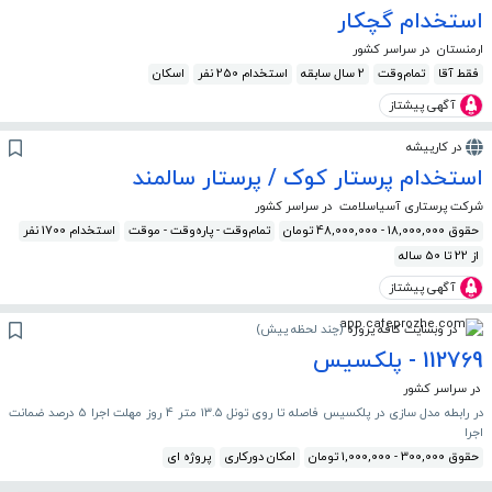
استخدام گچکار
ارمنستان
در سراسر کشور
فقط آقا
تمام‌وقت
2 سال سابقه
استخدام 250 نفر
اسکان
آگهی پیشتاز
در کارپیشه
استخدام پرستار کوک / پرستار سالمند
شرکت پرستاری آسیاسلامت
در سراسر کشور
حقوق 18,000,000 - 48,000,000 تومان
تمام‌وقت - پاره‌وقت - موقت
استخدام 1700 نفر
از 22 تا 50 ساله
آگهی پیشتاز
در وبسایت کافه پروژه
(
چند لحظه پیش
)
112769 - پلکسیس
در سراسر کشور
در رابطه مدل سازی در پلکسیس فاصله تا روی تونل ۱۳.۵ متر 4 روز مهلت اجرا 5 درصد ضمانت
اجرا
حقوق 300,000 - 1,000,000 تومان
امکان دورکاری
پروژه ای