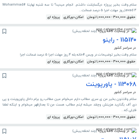
سلام.وقت بخیر پروژه دیگسایلنت داشتم. انجام میدید؟ تا سه شنبه نهایتا #Mohammad
javad 4 روز مهلت اجرا 5 درصد ضمانت...
حقوق 300,000 - 1,000,000 تومان
امکان دورکاری
پروژه ای
در وبسایت کافه پروژه
(
چند لحظه پیش
)
115120 - راینو
در سراسر کشور
سلام وقت بخیر توضیحات در ویس #خانه بله 4 روز مهلت اجرا 5 درصد ضمانت اجرا
حقوق 300,000 - 1,000,000 تومان
امکان دورکاری
پروژه ای
در وبسایت کافه پروژه
(
چند لحظه پیش
)
113068 - پاورپوینت
در سراسر کشور
سلام وقتتون بخیر من ی سری مطالب دارم میخوام عین مطالب رو برام داخل پاورپوینت و پی
دی آف بگذارید هزینش وچقد میشه اینم مطالب هست من تا بعدازظهر میخوام و اینکه لطفا
فایلی که...
حقوق 300,000 - 1,000,000 تومان
امکان دورکاری
پروژه ای
در وبسایت کافه پروژه
(
چند لحظه پیش
)