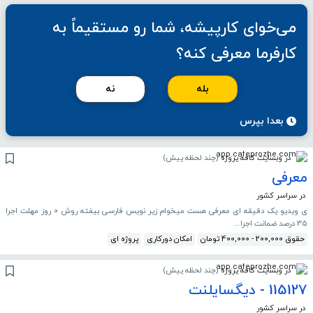
می‌خوای کارپیشه، شما رو مستقیماً به
کارفرما معرفی کنه؟
بله
نه
بعدا بپرس
در وبسایت کافه پروژه
(
چند لحظه پیش
)
معرفی
در سراسر کشور
ی ویدیو یک دقیقه ای معرفی هست میخوام زیر نویس فارسی بیفته روش 0 روز مهلت اجرا
35 درصد ضمانت اجرا...
حقوق 200,000 - 400,000 تومان
امکان دورکاری
پروژه ای
در وبسایت کافه پروژه
(
چند لحظه پیش
)
115127 - دیگسایلنت
در سراسر کشور