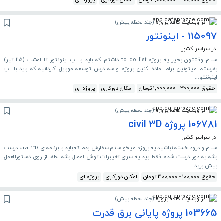
حقوق 300,000 - 1,000,000 تومان
امکان دورکاری
پروژه ای
در وبسایت کافه پروژه
(
چند لحظه پیش
)
115097 - اینونتور
در سراسر کشور
سلام وقتتون بخیر یه پروژه to do list داشتم که باید با اپ اینونتور تا امشب (25 تیر)
بفرستم میتونین برام اماده کنین پروژه واسه درس توسعه موبایل کاردانیه که باید با اپ
اینوننتو...
حقوق 300,000 - 1,000,000 تومان
امکان دورکاری
پروژه ای
در وبسایت کافه پروژه
(
چند لحظه پیش
)
106781 پروژه civil 3D
در سراسر کشور
سلام و درود خسته نباشید یه پروژه میخواستم سفارش بدم که باید با برنامه ی civil 3D درست
بشه یه دور درست شده فقط باید یه سری تغییرات توش اعمال بشه لطفا از روی دستورالعمل
پیش برید...
حقوق 100,000 - 300,000 تومان
امکان دورکاری
پروژه ای
در وبسایت کافه پروژه
(
چند لحظه پیش
)
103665 پروژه پایانی برق قدرت