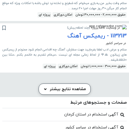
سلام وقت بخیر من یه بازی میخوام که شطرنج و تخته نرد توش باشه با امکانات ویژه که موقع
انجام کار میگن 30 روز مهلت اجرا 20 درصد ...
حقوق 2,000,000 - 30,000,000 تومان
امکان دورکاری
پروژه ای
در وبسایت کافه پروژه
(
چند لحظه پیش
)
113213 - ریمیکس آهنگ
در سراسر کشور
سلام و عرض ادب لطفا بفرمایید جهت سفارش آهنگ چه اقدامی انجام شود ممنونم از ریمیکس
های زیباتون 🙏🌹 از لحاظ زمانی عجله ای نیست ،میخام تقدیم به خانمم بکنم ،مثلا بین
۱۰تا۱۵دقیقه...
حقوق 300,000 - 1,000,000 تومان
امکان دورکاری
پروژه ای
مشاهده نتایج بیشتر
صفحات و جستجوهای مرتبط
آگهی استخدام در استان کرمان
آگهی استخدام در سراسر کشور