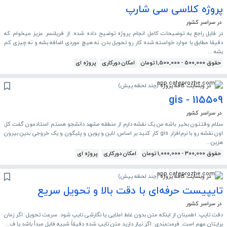
پروژه کلاسی سی شارپ
در سراسر کشور
در فایل راجع به توضیحات کامل انجام پروژه توضیح داده شده. از فریلنسر عزیز میخوام که
دقیقا مطابق با موارد خواسته شده کار رو تحویل بدن. نه هیچ موردی اضافه بشه و نه چیزی کم
بشه ...
حقوق 500,000 - 1,500,000 تومان
امکان دورکاری
پروژه ای
در وبسایت کافه پروژه
(
چند لحظه پیش
)
115509 - gis
در سراسر کشور
سلام وقتتون بخیر باشه من یک نقشه دارم از منطقه مشهد دانشجو هستم استادمون گفت کل
اون نقشه رو با نرم‌افزار gis کار کنید بر اساس لاین و پوین و پلیگون و یک خروجی بدین بیرون
هزین...
حقوق 300,000 - 1,000,000 تومان
امکان دورکاری
پروژه ای
در وبسایت کافه پروژه
(
چند لحظه پیش
)
تایپیست حرفه‌ای با دقت بالا و تحویل سریع
در سراسر کشور
دقت تایپ: اطمینان از اینکه متن بدون غلط املایی یا نگارشی تایپ شود. سرعت تحویل: اگر زمان
برایتان مهم است. فرمت‌بندی: اگر نیاز دارید متن تایپ شده دقیقاً شبیه فایل مبدأ باشد یا ف...