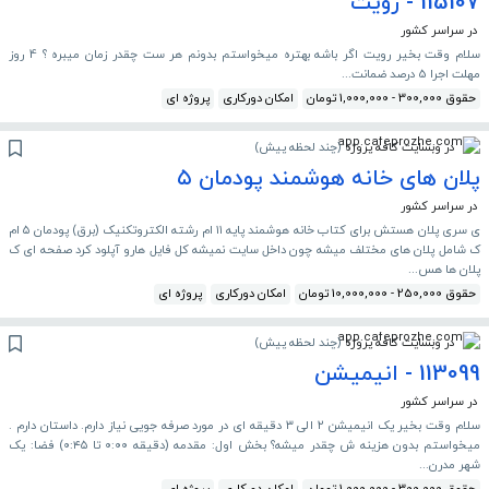
115107 - رویت
در سراسر کشور
سلام وقت بخیر رویت اگر باشه بهتره میخواستم بدونم هر ست چقدر زمان میبره ؟ 4 روز
مهلت اجرا 5 درصد ضمانت...
حقوق 300,000 - 1,000,000 تومان
امکان دورکاری
پروژه ای
در وبسایت کافه پروژه
(
چند لحظه پیش
)
پلان های خانه هوشمند پودمان ۵
در سراسر کشور
ی سری پلان هستش برای کتاب خانه هوشمند پایه ۱۱ ام رشته الکتروتکنیک (برق) پودمان ۵ ام
ک شامل پلان های مختلف میشه چون داخل سایت نمیشه کل فایل هارو آپلود کرد صفحه ای ک
پلان ها هس...
حقوق 250,000 - 10,000,000 تومان
امکان دورکاری
پروژه ای
در وبسایت کافه پروژه
(
چند لحظه پیش
)
113099 - انیمیشن
در سراسر کشور
سلام وقت بخیر یک انیمیشن ۲ الی ۳ دقیقه ای در مورد صرفه جویی نیاز دارم. داستان دارم .
میخواستم بدون هزینه ش چقدر میشه؟ بخش اول: مقدمه (دقیقه ۰:۰۰ تا ۰:۴۵) فضا: یک
شهر مدرن...