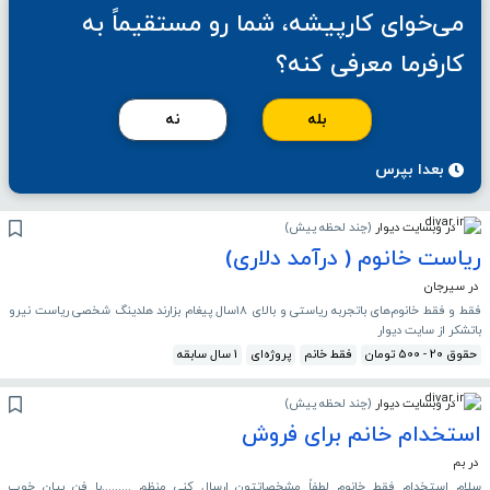
می‌خوای کارپیشه، شما رو مستقیماً به
کارفرما معرفی کنه؟
بله
نه
بعدا بپرس
در وبسایت دیوار
(
چند لحظه پیش
)
ریاست خانوم ( درآمد دلاری)
در سیرجان
فقط و فقط خانوم‌های باتجربه ریاستی و بالای ۱۸سال پیغام بزارند هلدینگ شخصی ریاست نیرو
باتشکر از سایت دیوار
حقوق 20 - 500 تومان
فقط خانم
پروژه‌ای
1 سال سابقه
در وبسایت دیوار
(
چند لحظه پیش
)
استخدام خانم برای فروش
در بم
سلام استخدام فقط خانوم لطفاً مشخصاتتون ارسال کنی منظم .........با فن بیان خوب