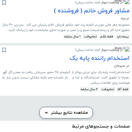
در وبسایت دیوار
(
چند ساعت پیش
)
مشاور فروش خانم ( فروشنده )
در زرند
مجموعه عطر هانی مون در شعبه زرند خود مشاور فروش خانم پذیرش می کند : سن زیر ۳۰ سال
حقوق اداره کار و بیمه شیفت صبح و یا عصر در صورت تمایل مشخصات خود را پیامک کنید .
بیمه دارد
فقط خانم
تمام‌وقت
1 سال سابقه
در وبسایت دیوار
(
چند ساعت پیش
)
استخدام راننده پایه یک
در سیرجان
استخدام راننده پایه یک برای تریلی بونکر از کیلومتر ۲۵ محور سیرجان _بافت به معدن گل گهر
.همراه با حقوق ثابت .استراحتگاه و غذا و ....باز نشسته هم باشه مشکلی نیست بدون نیاز به
هوشمند برای اطلاعات بیشتر...
فقط آقا
تمام‌وقت
2 سال سابقه
مشاهده نتایج بیشتر
صفحات و جستجوهای مرتبط