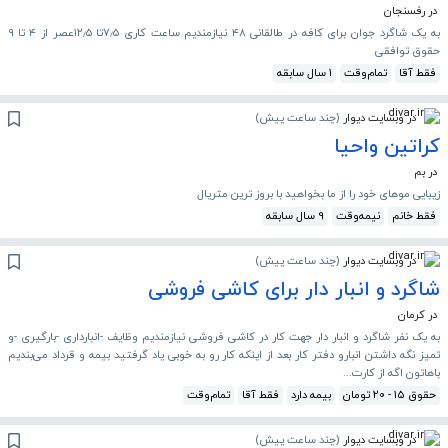
در رفسنجان
به یک شاگرد جوان برای کافه در طالقانی ۴۸ نیازمندیم ساعت کاری ۷٫۵تا ۱۲٫۵عصر از ۴ تا ۹
حقوق توافقی
فقط آقا
تمام‌وقت
1 سال سابقه
در وبسایت دیوار
(
چند ساعت پیش
)
کراتین واحیا
در بم
زیبایی موهای خود را از ما بخواهید با بروز ترین متریال
فقط خانم
نیمه‌وقت
9 سال سابقه
در وبسایت دیوار
(
چند ساعت پیش
)
شاگرد و انبار دار برای کاشی فروشی
در کرمان
به یک نفر شاگرد و انبار دار جهت کار در کاشی فروشی نیازمندیم وظایف -انبارداری -بارگیری -و
تمیز نگه داشتن انبارو دفتر کار بعد از اینکه کار رو به خوبی یاد گرفتید بیمه و قرداد می‌بندیم
باهاتون اگه از کارت...
حقوق 15 - 20 تومان
بیمه دارد
فقط آقا
تمام‌وقت
در وبسایت دیوار
(
چند ساعت پیش
)