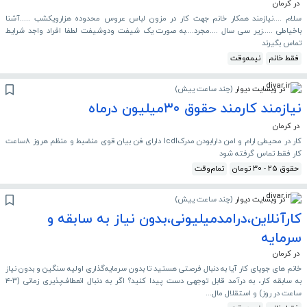
در کرمان
سلام ....نیازمند همکار خانم جهت کار در مزون لباس عروس محدوده هزارویکشب .....آشنا
باخیاطی .....زیر سی سال ....مجرد....به صورت یک شیفت ودوشیفت لطفا افراد واجد شرایط
تماس بگیرند
فقط خانم
نیمه‌وقت
در وبسایت دیوار
(
چند ساعت پیش
)
نیازمند کارمند حقوق ۳۰میلیون درماه
در کرمان
کار در محیطی ارام و امن دارابودن مدرکIcdl دارای فن بیان قوی منضبط و منظم هروز ۸ساعت
کار فقط تماس گرفته شود
حقوق 25 - 30 تومان
تمام‌وقت
در وبسایت دیوار
(
چند ساعت پیش
)
کارآنلاین،درامدمیلیونی،بدون نیاز به سابقه و
سرمایه
در کرمان
خانم های جویای کار آیا به دنبال فرصتی هستید تا بدون سرمایه‌گذاری اولیه سنگین و بدون نیاز
به سابقه کار، به درآمد قابل توجهی دست پیدا کنید؟ اگر به دنبال انعطاف‌پذیری زمانی (۳-۴
ساعت در روز) و استقلال مال...