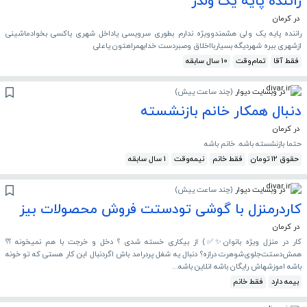
راننده پایه یک ولدر
در کرمان
راننده پایه یک ولی هشمندوویژه ندارم بطوری سرویسی یاداخل شهری یاکسی بخوادماشینی
ازشهری ببره شهردیگه بسیاربااخلاق وصبردست خدابهمراهتون یاعلی
فقط آقا
تمام‌وقت
10 سال سابقه
در وبسایت دیوار
(
چند ساعت پیش
)
دنبال همکار خانم بازنشسته
در کرمان
حتما بازنشسته باشه. خانم باشه
حقوق 12 تومان
فقط خانم
نیمه‌وقت
1 سال سابقه
در وبسایت دیوار
(
چند ساعت پیش
)
کاردرمنزل با گوشی تودستت فروش محصولات بیز
در کرمان
کار در منزل ویژه بانوان✨✅) از بیکاری خسته شدی ؟ دخل و خرجت با هم نمیخونه ؟؟
همش‌دستت‌جلوی‌شوهرت درازه؟ دنبال یه شغل پردرامد باش اگردنبال این کار هستی که تو خونه
باشه اموزشهاش رایگان باشه انلاین باشه...
بیمه دارد
فقط خانم