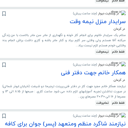
فقط خانم
نیمه‌وقت
در وبسایت دیوار
(
چند ساعت پیش
)
سرایدار منزل نیمه وقت
در کرمان
سلام یک سرایدار خانوم برای انجام کار خونه و نگهداری از مادر سن مادر بالاست با من زندگی
میکنه آقا هستم ولی وقتی سر کارم بیاد و کنار مادر باشه و کاری داشت براش انجام بده
وقتایی خودم هستم لازم نیست بیاد...
فقط خانم
نیمه‌وقت
در وبسایت دیوار
(
چند ساعت پیش
)
همکار خانم جهت دفتر فنی
در کرمان
نیازمند همکار خانم مجرد جهت کار در دفتر فنی پرینت ترجیحا دو شیفت (خیابان ابوذر شمالی)
در صورت نداشتن تجربه آموزشهای لازم داده می شود ساعت کاری : صبحها از ۸:۱۵ الی ۱۳ و
عصرها از ۱۶ الی ۲۰:۳۰ عصرهای پن...
فقط خانم
تمام‌وقت
در وبسایت دیوار
(
چند ساعت پیش
)
نیازمند شاگرد منظم ومتعهد (پسر) جوان برای کافه