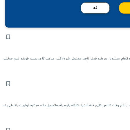
نه
خونه انجام میشه با سرمایه خیلی ناچیز میتونی شروع کنی ساعت کاری دست خودته تیم حمایتی
ود.بانظم وقت شناس.کاری.فاقداعتیاد.کارگاه باوسیله هاتحویل داده میشود.اولویت باکسایی که