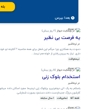
بله
بعدا بپرس
در وبسایت دیوار
(
2 روز پیش
)
یه فرصت بی نظیر
در نرماشیر
دعـوت بـه همکـاری چرا میگم این شغل برای همه مناسبه ؟ آنلاینه تو 
داری ‍ نیاز به بیرون رفتن از خونه هم نیست‍...
نیمه‌وقت
در وبسایت دیوار
(
5 روز پیش
)
استخدام بلوک زنی
در نرماشیر
باسلام به یک الی دونفرنیرو برابلوک زنی ترجیحا مجرد.اسکان داده میش
کارشون درارگ جدیدازدست دادند.دستمزد بصورت شمارشی.
فقط آقا
تمام‌وقت
1 سال سابقه
در وبسایت دیوار
(
6 روز پیش
)