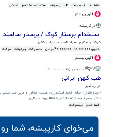
فقط آقا
تمام‌وقت
2 سال سابقه
استخدام 250 نفر
اسکان
آگهی پیشتاز
در کارپیشه
استخدام پرستار کوک / پرستار سالمند
شرکت پرستاری آسیاسلامت
در سراسر کشور
حقوق 18,000,000 - 48,000,000 تومان
تمام‌وقت - پاره‌وقت - موقت
آگهی پیشتاز
در وبسایت دیوار
(
چند ساعت پیش
)
طب کهن ایرانی
در نرماشیر
سنتی صفر تا صد ارائه داده میشه❌️❌️ جهت همکاری...
فقط خانم
نیمه‌وقت
می‌خوای کارپیشه، شما رو 