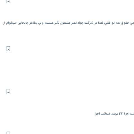
زنجیری و لاستیکی هستم سابقه کار ۱۵سال بیمه الزامی حقوق هم توافقی فعلا در شرکت جهاد نصر مشغول بکار هستم ولی بخاطر جابجایی میخوام از