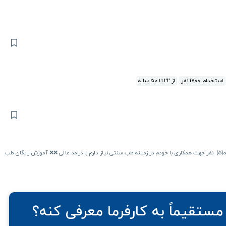
استخدام 1700 نفر
از 22 تا 50 ساله
⚡️ویژه بانوان⚡️ سلام خانوم اسکندرزاده هستم مشاور و مربی طب سنتی به(۵) نفر جهت همکاری با خودم در زمینه طب سنتی نیاز دارم با درامد عالی ❌️❌️ آموزش رایگان طب
مستقیماً به کارفرما معرفی کنه؟