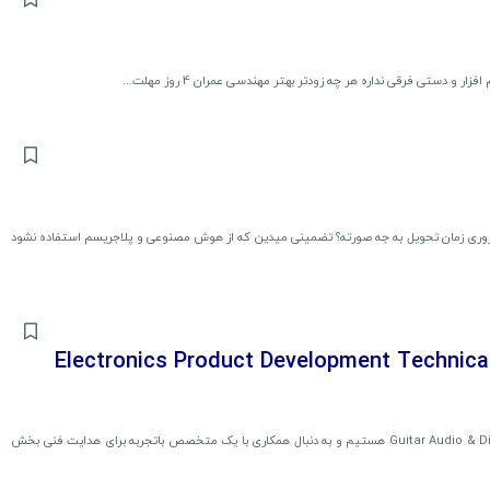
 دستی فرقی نداره هر چه زودتر بهتر مهندسی عمران 4 روز مهلت...
روری زمان تحویل به جه صورته؟ تضمینی میدین که از هوش مصنوعی و پلاجریسم استفاده نشود
دیر فنی توسعه محصول الکترونیکی | Electronics Product Development Technical
ما در حال توسعه یک محصول حرفه‌ای و نوآورانه در حوزه Guitar Audio & Digital Effects هستیم و به دنبال همکاری با یک متخصص باتجربه برای هدایت فنی بخش