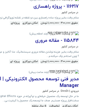
116217 - پروژه راهسازی
در سراسر کشور
سلام وقت بخیر پروژه ساده راهسازی بین دو نقطه در نقشه توپوگرافی نرم افزار و
حقوق 300,000 - 1,000,000 تومان
امکان دورکاری
پروژه‌ای
در وبسایت کافه پروژه
(
چند لحظه پیش
)
115844 - مقاله مروری
در سراسر کشور
سلام وقت بخیر هزینه نوشتن مقاله مروری سیستماتیک متا آنالیز و م
؟ چون استادم چک میکنه م...
حقوق 300,000 - 1,000,000 تومان
امکان دورکاری
پروژه ای
در وبسایت ایران تلنت
(
چند ساعت پیش
)
م
Manager
دیرودی | DiroDi
در سراسر کشور
سخت‌افزار پروژه هستیم. هدف ما توسعه یک محصول با کیفیت بی...
امکان دورکاری
تمام‌وقت
5 سال سابقه