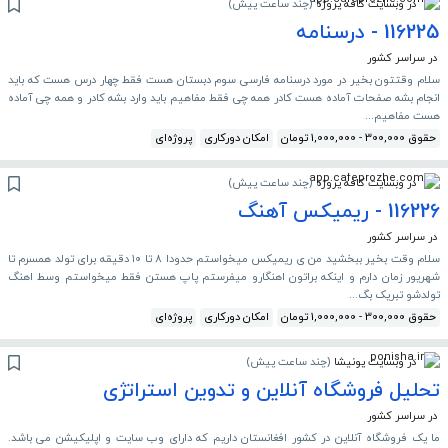
در وبسایت کافه پروژه
(
چند ساعت پیش
)
116225 - درسنامه
در سراسر کشور
سلام وقتتون بخیر در مورد درسنامه فارسی سوم دبستان هست فقط چهار درس هست که باید
انجام بشه صفحات آماده هست کادر همه چی فقط مفاهیم باید وارد بشه کادر و همه چی آماده
هست مفاهیم...
حقوق 300,000 - 1,000,000 تومان
امکان دورکاری
پروژه‌ای
در وبسایت کافه پروژه
(
چند ساعت پیش
)
116226 - ریمیکس آهنگ
در سراسر کشور
سلام وقت بخیر ببخشید من ی ریمیکس میخواستم حدودا ۸ تا ۱۰ دقیقه برای تولد همسرم تا
شهریور زمان دارم و اینکه براتون اهنگارو میفرستم پاپ هستن فقط میخواستم وسط اهنگ
تولدشو تبریک بگ...
حقوق 300,000 - 1,000,000 تومان
امکان دورکاری
پروژه‌ای
در وبسایت پونیشا
(
چند ساعت پیش
)
تحلیل فروشگاه آنلاین و تدوین استراتژی
در سراسر کشور
ما یک فروشگاه آنلاین در کشور افغانستان داریم که دارای وب سایت و اپلیکیشن می باشد.