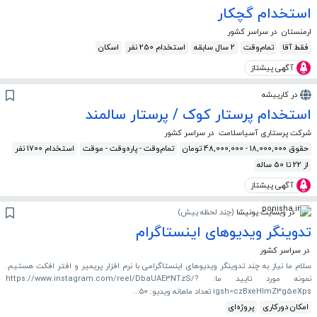
استخدام گچکار
ارمنستان
در سراسر کشور
فقط آقا
تمام‌وقت
2 سال سابقه
استخدام 250 نفر
اسکان
آگهی پیشتاز
در کارپیشه
استخدام پرستار کوک / پرستار سالمند
شرکت پرستاری آسیاسلامت
در سراسر کشور
حقوق 18,000,000 - 48,000,000 تومان
تمام‌وقت - پاره‌وقت - موقت
استخدام 1700 نفر
از 22 تا 50 ساله
آگهی پیشتاز
در وبسایت پونیشا
(
چند لحظه پیش
)
تدوینگر ویدیوهای اینستاگرام
در سراسر کشور
سلام ما نیاز به چند تدوینگر ویدیوهای اینستاگرامی با نرم افزار پریمیر و افتر افکت هستیم.
نمونه مورد تایید ما: https://www.instagram.com/reel/DbaUAE3NTzS/?
igsh=czBxeHlmZ3g5eXps تعداد ماهانه ویدیو: ۵۰...
امکان دورکاری
پروژه‌ای