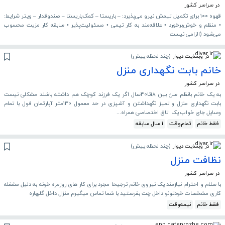
در سراسر کشور
قهوه ۱۰۰ برای تکمیل تیمش نیرو می‌پذیرد: – باریستا – کمک‌باریستا – صندوقدار – ویتر شرایط:
• منظم و خوش‌برخورد • علاقه‌مند به کار تیمی • مسئولیت‌پذیر • سابقه کار مزیت محسوب
می‌شود (الزامی نیست
در وبسایت دیوار
(
چند لحظه پیش
)
خانم بابت نگهداری منزل
در سراسر کشور
به یک خانم بانظم سن بین 18تا40سال اگر یک فرزند کوچک هم داشته باشند مشکلی نیست
بابت نگهداری منزل و تمیز نگهداشتن و آشپزی در حد معمول 130متر آپارتمان فول با تمام
وسایل جای خواب یک اتاق اختصاصی همراه...
فقط خانم
تمام‌وقت
1 سال سابقه
در وبسایت دیوار
(
چند لحظه پیش
)
نظافت منزل
در سراسر کشور
با سلام و احترام نیازمند یک نیروی خانم ترجیحا مجرد برای کار های روزمره خونه به دلیل مشغله
کاری مشخصات خودتونو داخل چت بفرستید با شما تماس میگیرم منزل داخل گلبهاره
فقط خانم
نیمه‌وقت