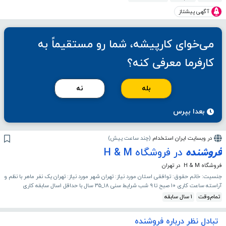
آگهی پیشتاز
می‌خوای کارپیشه، شما رو مستقیماً به
کارفرما معرفی کنه؟
بله
نه
بعدا بپرس
در وبسایت ایران استخدام
(
چند ساعت پیش
)
فروشنده
در فروشگاه H & M
فروشگاه H & M
در تهران
جنسیت: خانم حقوق: توافقی استان مورد نیاز: تهران شهر مورد نیاز: تهران یک نفر ماهر با نظم و
آراسته ساعت کاری ۱۰ صبح تا ۹ شب شرایط سنی ۱۸_۳۵ سال با‌ حداقل ۱سال‌ سابقه کاری
تمام‌وقت
1 سال سابقه
تبادل نظر درباره فروشنده