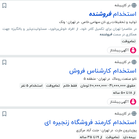
در کارپیشه
استخدام
فروشنده
تولید و تحقیقات ری نان سهامی خاص
در تهران - ونک
در ملاصدرا تهران برای تکمیل کادر خود، از افراد خوش‌برخورد، مسئولیت‌پذیر و باانگیزه جهت
همکاری در سمت
فروشنده
تمام‌وقت
آگهی پیشتاز
در کارپیشه
استخدام کارشناس فروش
نانو صنعت روماک
در تهران - منطقه 5
حقوق 41,000,000 - 60,000,000 تومان
فقط خانم
تمام‌وقت
استخدام 5 نفر
از 18 تا 50 ساله
آگهی پیشتاز
در کارپیشه
استخدام کارمند فروشگاه زنجیره ای
پوزیترون مارت
در تهران - جنت آباد مرکزی
بیمه دارد
تمام‌وقت
از 19 تا 35 ساله