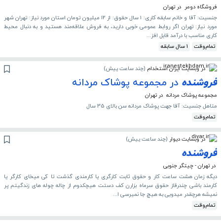
فروشگاه دومر
در تهران
جنسیت: آقا و خانم سابقه کاری: ۱ سال حقوق: از ۱۲ میلیون تومان استان مورد نیاز: تهران شهر
مورد نیاز: تهران اگر روابط عمومی خوبی دارید، به فروش علاقه‌مند هستید و به دنبال محیط
کاری مناسب با درآمد قابل افز...
تمام‌وقت
1 سال سابقه
در وبسایت ایران استخدام
(
چند ساعت پیش
)
فروشنده
در مجموعه پوشاک مردانه
مجموعه پوشاک مردانه
در تهران
متاهل جنسیت: آقا جهت پوشاک مردانه سن بالای 35 سال
تمام‌وقت
در وبسایت دیوار
(
چند ساعت پیش
)
فروشنده
در تهران - چیتگر جنوبی
دیگه زمان هشت ساعت کار و حقوق ثابت کارگری یا کارمندی گذشت تا کی میخای کارگر یا
کارمند باشی ‌چندرقاز حقوق سرماه بزارن کف دستت هیچکدوم از چاله چوله های زندگیتم پر
نمیشه هرچقدر میدویی به هیچ جا نمیرسی ا...
تمام‌وقت