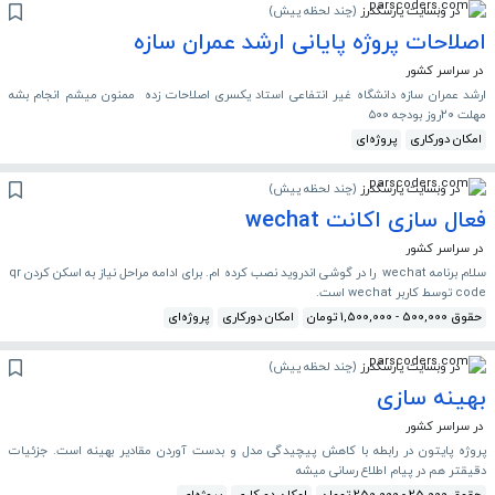
در وبسایت پارسکدرز
(
چند لحظه پیش
)
اصلاحات پروژه پایانی ارشد عمران سازه
در سراسر کشور
ارشد عمران سازه دانشگاه غیر انتفاعی استاد یکسری اصلاحات زده ممنون میشم انجام بشه
مهلت ۲۰روز بودجه ۵۰۰
امکان دورکاری
پروژه‌ای
در وبسایت پارسکدرز
(
چند لحظه پیش
)
فعال سازی اکانت wechat
در سراسر کشور
سلام برنامه wechat را در گوشی اندروید نصب کرده ام. برای ادامه مراحل نیاز به اسکن کردن qr
code توسط کاربر wechat است.
حقوق 500,000 - 1,500,000 تومان
امکان دورکاری
پروژه‌ای
در وبسایت پارسکدرز
(
چند لحظه پیش
)
بهینه سازی
در سراسر کشور
پروژه پایتون در رابطه با کاهش پیچیدگی مدل و بدست آوردن مقادیر بهینه است. جزئیات
دقیقتر هم در پیام اطلاع رسانی میشه