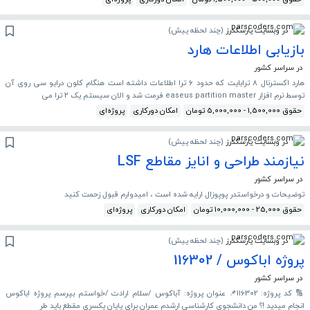
در وبسایت پارسکدرز
(
چند لحظه پیش
)
بازیابی اطلاعات هارد
در سراسر کشور
هارد اکسترنال ۸ ترابایت که حدود ۶ ترا اطلاعات داشته است هنگام کلون درایو سی روی آن
توسط نرم افزار easeus partition master فرمت شد و الان سیستم یک ۲ ترا می
حقوق 1,500,000 - 5,000,000 تومان
امکان دورکاری
پروژه‌ای
در وبسایت پارسکدرز
(
چند لحظه پیش
)
نیازمند طراحی و انایز مقاطع LSF
در سراسر کشور
توضیحات و درخواستدر پوپوزال ارایه شده است ، امیدوارم قبول زحمت کنید
حقوق 25,000 - 10,000,000 تومان
امکان دورکاری
پروژه‌ای
در وبسایت پارسکدرز
(
چند لحظه پیش
)
پروژه اباکوس / 116302
در سراسر کشور
🔢 کد پروژه: 116302📌 عنوان پروژه: آباکوس /سلام ارادت /خواستم بپرسم پروژه اباکوس
انجام میدید !؟ من دانشجوی کارشناسی ارشدم عمران برای پایان یکسری مقطع باید طر