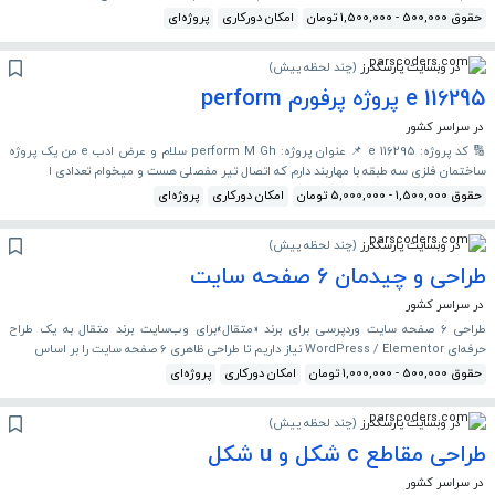
حقوق 500,000 - 1,500,000 تومان
امکان دورکاری
پروژه‌ای
در وبسایت پارسکدرز
(
چند لحظه پیش
)
116295 e پروژه پرفورم perform
در سراسر کشور
🔢 کد پروژه: 116295 e 📌 عنوان پروژه: perform M Gh سلام و عرض ادب e من یک پروژه
ساختمان فلزی سه طبقه با مهاربند دارم که اتصال تیر مفصلی هست و میخوام تعدادی ا
حقوق 1,500,000 - 5,000,000 تومان
امکان دورکاری
پروژه‌ای
در وبسایت پارسکدرز
(
چند لحظه پیش
)
طراحی و چیدمان ۶ صفحه سایت
در سراسر کشور
طراحی ۶ صفحه سایت وردپرسی برای برند «متقال»برای وب‌سایت برند متقال به یک طراح
حرفه‌ای WordPress / Elementor نیاز داریم تا طراحی ظاهری ۶ صفحه سایت را بر اساس
حقوق 500,000 - 1,000,000 تومان
امکان دورکاری
پروژه‌ای
در وبسایت پارسکدرز
(
چند لحظه پیش
)
طراحی مقاطع c شکل و u شکل
در سراسر کشور