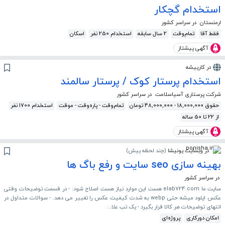
استخدام گچکار
ارمنستان
در سراسر کشور
فقط آقا
تمام‌وقت
2 سال سابقه
استخدام 250 نفر
اسکان
آگهی پیشتاز
در کارپیشه
استخدام پرستار کوک / پرستار سالمند
شرکت پرستاری آسیاسلامت
در سراسر کشور
حقوق 18,000,000 - 48,000,000 تومان
تمام‌وقت - پاره‌وقت - موقت
استخدام 1700 نفر
از 22 تا 50 ساله
آگهی پیشتاز
در وبسایت پونیشا
(
چند لحظه پیش
)
بهینه سازی seo سایت و رفع باگ ها
در سراسر کشور
سایت ما elab724.com هست این موارد نیاز هست اصلاح شود: - در قسمت توضیحات وقتی
عکس اپلود میشه حتی webp به شدت کیفیت عکس را تغییر می دهد. - سوالات متداول در
انتهای توضیحات هر کالا قرار بگیرد - یک تب علا...
امکان دورکاری
پروژه‌ای