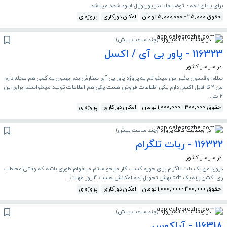
برای پایان نامه - توضیحات در پورپوزال اپلود شده میباشد
حقوق 25,000 - 5,000,000 تومان
امکان دورکاری
پروژه‌ای
در وبسایت کافه پروژه
(
چند ساعت پیش
)
116323 - پاور بی آی / اکسل
در سراسر کشور
سلام وقتتون بخیر من میخواتم یه پروژه پاور بی آی سفارش بدم بهتون یه کمی هم عجله دارم
من ۲ تا فایل اکسل دارم یکی اطلاعات فروش هست یکی هم اطلاعات تولید میخواستم برای این
۲ ت...
حقوق 300,000 - 1,000,000 تومان
امکان دورکاری
پروژه‌ای
در وبسایت کافه پروژه
(
چند ساعت پیش
)
116322 - ربات تلگرام
در سراسر کشور
درورد من یک بات تلگرام برای حوزه کسب کار میخواستم میخوام طوری باشه که وقتی مخاطب
ری اکشن بزنه یک pdf بهش تحویل بده امکانش هست 4 روز مهلت...
حقوق 300,000 - 1,000,000 تومان
امکان دورکاری
پروژه‌ای
در وبسایت کافه پروژه
(
چند ساعت پیش
)
116318 - آباکوس