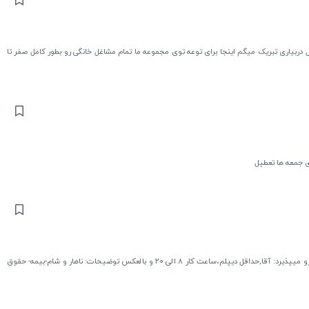
 دربیاری تبریک میگم اینجا برای توعه توی مجموعه ما تمام مشاغل خانگی رو بطور کامل صفر تا
ی جمعه ها تعطیل
شرکت کشت و صنعت نیک پارس با شرایط زیر در دو شیفت 12 ساعته نیرو میپذیرد: آقا,حداقل دیپلم،ساعت کار ۸ الی ۲۰ و بالعکس توضیحات: ناهار و شام-بیمه- حقوق