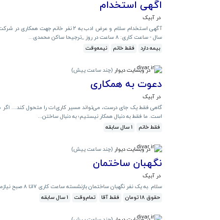
اگهی استخدام
در آبیک
سال - ساعت کاری: ۸ ساعت در روز _ترجیحا ساکن محمدی...
بیمه دارد
فقط خانم
نیمه‌وقت
در وبسایت دیوار
(
چند ساعت پیش
)
دعوت به همکاری
در آبیک
گاهی فقط یک جای درست، می‌تواند مسیر کاری‌ات را متحول کند… اگر مژه‌ک
است. ما فقط به دنبال همکار نیستیم؛ به دنبال ساختن...
فقط خانم
1 سال سابقه
در وبسایت دیوار
(
چند ساعت پیش
)
نگهبان ساختمان
در آبیک
سلام .به یک نفر نگهبان ساختمان بازنشسته ساعت کاری ۱۷تا ۸ صبح نیازمندیم . و روزهای جمعه تمام وقت .
حقوق 18 تومان
فقط آقا
تمام‌وقت
1 سال سابقه
در وبسایت دیوار
(
چند ساعت پیش
)