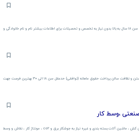
جادوی کار پاره وقت و پردرامد بدون سرمایه اولیه آموزش بسیار ساده از سن ۱۸ سال به بالا بدون نیاز به تخصص و تحصیلات برای اطلاعات بیشتر نام و نام خانوادگی و
نیازمند یک نیروی خانم جهت کار در کافه هستیم عنوان شغل ظرف شستن و نظافت سالن پرداخت حقوق ماهانه (توافقی) حدعقل سن ۱۸ الی ۳۰ بهترین فرصت جهت
صنعتی ،وسط کار
یک شرکت تولیدی در زمینه ساخت ماشین آلات و مخازن واترجت و لجن کش ، ماشین آلات بسته بندی و غیره نیاز به جوشکار برق و co2 ، مونتاژ کار ، نقاش و وسط