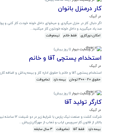
کار درمنزل بانوان
در آبیک
اگر دنبال کار در منزل میگردی و میخوای داخل خونه خودت کار کنی و پول
صد یاد میگیرید و داخل خونه خودتون کار میکنید...
امکان دورکاری
فقط خانم
نیمه‌وقت
در وبسایت دیوار
(
1 روز پیش
)
استخدام پستچی آقا و خانم
در آبیک
استخدام پستچی آقا و خانم با حقوق اداره کار و بیمه پداش و اضافه کار
حقوق 20 - 300 تومان
بیمه دارد
تمام‌وقت
در وبسایت دیوار
(
1 روز پیش
)
کارگر تولید آقا
در آبیک
بالاتر از قانون کار-سرویس ایاب و ذهاب از مهرگان-زیباش...
بیمه دارد
فقط آقا
تمام‌وقت
3 سال سابقه