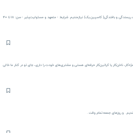
آگهی استخدام سلام و عرض ادب به ۲ نفر خانم جهت همکاری در شرکت ریسندگی و بافندگی( کاسپین یک) نیازمندیم. شرایط: - متعهد و مسئولیت‌پذیر - سن: ۱۸ تا ۴۰
ار، ناخن‌کار یا کراتین‌کار حرفه‌ای هستی و مشتری‌های خودت را داری، جای تو در کنار ما خالی