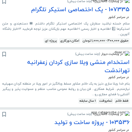
در وبسایت کافه پروژه
(
چند ساعت پیش
)
107335 - پک اختصاصی استیکر تلگرام
در سراسر کشور
سلام خسته نباشید سفارش پک اختصاصی استیکر تلگرام داشتم 🟦 دسته‌بندی و متن
استیکرها 1️⃣ اطلاعیه و اخبار رسمی ۱-اطلاعیه مهم بازیکنان عزیز توجه فرمایید ۲-اخبار باشگاه
آتورین...
حقوق 300,000 - 1,000,000 تومان
امکان دورکاری
پروژه ای
در وبسایت دیوار
(
چند ساعت پیش
)
استخدام منشی ویلا سازی کردان زعفرانیه
تهراندشت
در سراسر کشور
بنام خدا ویلا سازی دنیز به یک خانم مشاور مسلط وباانگیز در امور ویلا در منطقه کردان سهیلیه
نیازمندیم.. شرایط همکاری.. فن بیان و روابط عمومی مناسب منظم و مسولیت پذیر و پیگیر
آشنایی با فضای مجازی رو...
فقط خانم
تمام‌وقت
1 سال سابقه
در وبسایت کافه پروژه
(
چند ساعت پیش
)
103536 - پروژه ساخت و تولید
در سراسر کشور