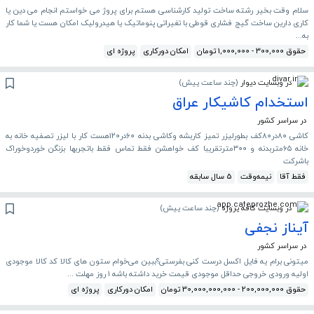
سلام وقت بخیر رشته ساخت تولید کارشناسی هستم برای پروژ می خواستم انجام می دین یا
کاری دارین ساخت گیج فشاری قوطی با تغیراتی پنوماتیک یا هیدرولیک امکان هست یا شما کار
به...
حقوق 300,000 - 1,000,000 تومان
امکان دورکاری
پروژه ای
در وبسایت دیوار
(
چند ساعت پیش
)
استخدام کاشیکار عراق
در سراسر کشور
کاشی ۸۰در۸۰کف بطورلیزر تمیز کاربشه وکاشی بدنه ۶۰در۱۲۰هست کار با لیزر تصفیه خانه به
خانه ۶۵متربدنه و ۳۰۰مترتقریبا کف خواهشن فقط تماس فقط باتجربها بزنگن خوردوخوراک
باشرکت
فقط آقا
نیمه‌وقت
5 سال سابقه
در وبسایت کافه پروژه
(
چند ساعت پیش
)
آیناز نجفی
در سراسر کشور
میتونی برام یه فایل اکسل درست کنی بفرستی؟ببین می‌خوام ستون های کالا کد کالا موجودی
اولیه ورودی خروجی حداقل موجودی قیمت خرید داشته باشه 1 روز مهلت ...
حقوق 200,000,000 - 30,000,000,000 تومان
امکان دورکاری
پروژه ای