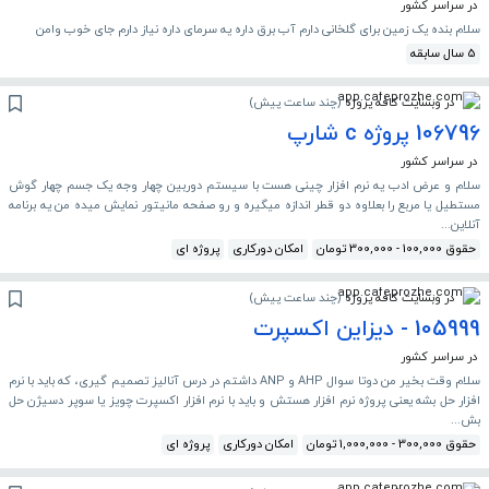
در سراسر کشور
سلام بنده یک زمین برای گلخانی دارم آب برق داره یه سرمای داره نیاز دارم جای خوب وامن
5 سال سابقه
در وبسایت کافه پروژه
(
چند ساعت پیش
)
106796 پروژه c شارپ
در سراسر کشور
سلام و عرض ادب یه نرم افزار چینی هست با سیستم دوربین چهار وجه یک جسم چهار گوش
مستطیل یا مربع را بعلاوه دو قطر اندازه میگیره و رو صفحه مانیتور نمایش میده من یه برنامه
آنلاین...
حقوق 100,000 - 300,000 تومان
امکان دورکاری
پروژه ای
در وبسایت کافه پروژه
(
چند ساعت پیش
)
105999 - دیزاین اکسپرت
در سراسر کشور
سلام وقت بخیر من دوتا سوال AHP و ANP داشتم در درس آنالیز تصمیم گیری، که باید با نرم
افزار حل بشه یعنی پروژه نرم افزار هستش و باید با نرم افزار اکسپرت چویز یا سوپر دسیژن حل
بش...
حقوق 300,000 - 1,000,000 تومان
امکان دورکاری
پروژه ای