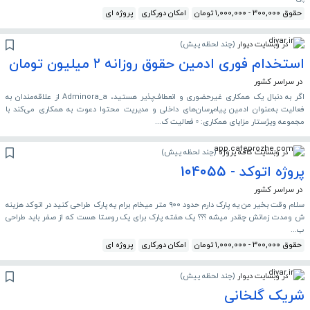
حقوق 300,000 - 1,000,000 تومان
امکان دورکاری
پروژه ای
در وبسایت دیوار
(
چند لحظه پیش
)
استخدام فوری ادمین حقوق روزانه ۲ میلیون تومان
در سراسر کشور
اگر به دنبال یک همکاری غیرحضوری و انعطاف‌پذیر هستید، Adminora_a از علاقه‌مندان به
فعالیت به‌عنوان ادمین پیام‌رسان‌های داخلی و مدیریت محتوا دعوت به همکاری می‌کند با
مجموعه ویژستار مزایای همکاری: ▫️ فعالیت ک...
در وبسایت کافه پروژه
(
چند لحظه پیش
)
پروژه اتوکد - 104055
در سراسر کشور
سلام وقت بخیر من یه پارک دارم حدود ۹۰۰ متر میخام برام یه پارک طراحی کنید در اتوکد هزینه
ش و‌مدت زمانش چقدر میشه ؟؟؟ یک هفته پارک برای یک روستا هست که از صفر باید طراحی
ب...
حقوق 300,000 - 1,000,000 تومان
امکان دورکاری
پروژه ای
در وبسایت دیوار
(
چند لحظه پیش
)
شریک گلخانی