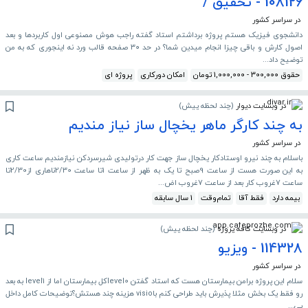
108126 - تحقیق /
در سراسر کشور
دانشجوی فیزیک هستم پروژه برداشتم استاد گفته راجب هوش مصنوعی اول کاربردها و بعد
اصول کارش و باقی چیزا انجام میدین شما؟ در حد ۳۰ صفحه قالب ورد نه اینجوری که به من
توضیح داد...
حقوق 300,000 - 1,000,000 تومان
امکان دورکاری
پروژه ای
در وبسایت دیوار
(
چند لحظه پیش
)
به چند کارگر ماهر یخچال ساز نیاز مندیم
در سراسر کشور
باسلام به چند نیرو اوستادکار یخچال ساز جهت کار درتولیدی شیرسردکن نیازمندیم ساعت کاری
به این صورت هست از ساعت 9صبح تا یک به ظهر از ساعت 1تا ساعت 2/30ناهاری از2/30تا
ساعت 7غروب کار بعد از ساعت 7غروب اض...
بیمه دارد
فقط آقا
تمام‌وقت
1 سال سابقه
در وبسایت کافه پروژه
(
چند لحظه پیش
)
114328 - ویزیو
در سراسر کشور
سلام این پروژه برامن بیمارستان هست که استاد گفتن level0کل بیمارستان اما از level1 به بعد
رو فقط یک بخش مثلا پذیرش باید طراحی کنم باvisio هزینه چند هستش؟توضیحات کامل داخل
پی...