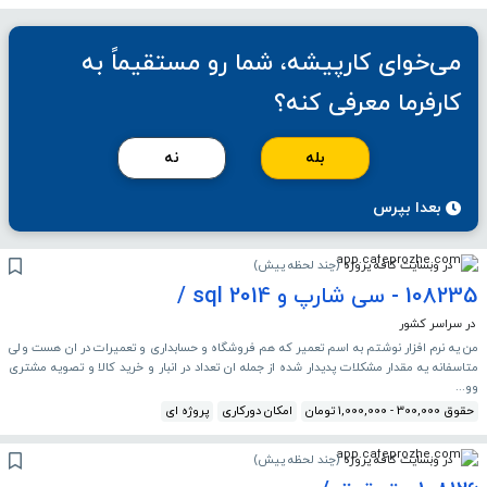
می‌خوای کارپیشه، شما رو مستقیماً به
کارفرما معرفی کنه؟
بله
نه
بعدا بپرس
در وبسایت کافه پروژه
(
چند لحظه پیش
)
108235 - سی شارپ و sql 2014 /
در سراسر کشور
من یه نرم افزار نوشتم به اسم تعمیر که هم فروشگاه و حسابداری و تعمیرات در ان هست ولی
متاسفانه یه مقدار مشکلات پدیدار شده از جمله ان تعداد در انبار و خرید کالا و تصویه مشتری
وو...
حقوق 300,000 - 1,000,000 تومان
امکان دورکاری
پروژه ای
در وبسایت کافه پروژه
(
چند لحظه پیش
)