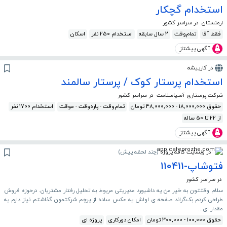
استخدام گچکار
ارمنستان
در سراسر کشور
فقط آقا
تمام‌وقت
2 سال سابقه
استخدام 250 نفر
اسکان
آگهی پیشتاز
در کارپیشه
استخدام پرستار کوک / پرستار سالمند
شرکت پرستاری آسیاسلامت
در سراسر کشور
حقوق 18,000,000 - 48,000,000 تومان
تمام‌وقت - پاره‌وقت - موقت
استخدام 1700 نفر
از 22 تا 50 ساله
آگهی پیشتاز
در وبسایت کافه پروژه
(
چند لحظه پیش
)
فتوشاپ-110411
در سراسر کشور
سلام وقتتون به خیر من یه داشبورد مدیریتی مربوط به تحلیل رفتار مشتریان. درحوزه فروش
طراحی کردم بک‌گراند صفحه ی اولش یه عکس ساده از پرچم شرکتمون گذاشتم نیاز دارم یه
مقدار ای...
حقوق 100,000 - 300,000 تومان
امکان دورکاری
پروژه ای