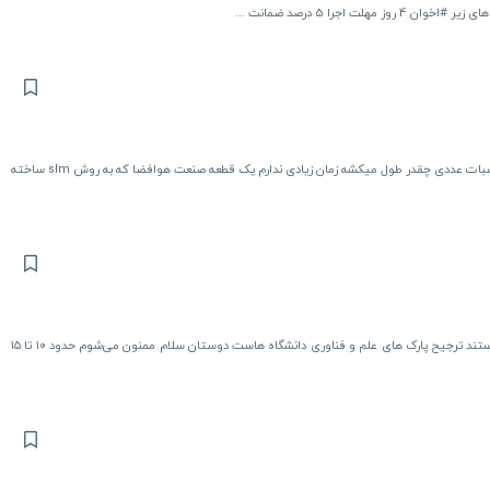
جرا 5 درصد ضمانت ...
سلام و درود طراحی یک قطعه در سالیدورک به همراه انجام یک سری محاسبات عددی چقدر طول میکشه زمان زیادی ندارم یک قطعه صنعت هوافضا که به روش slm ساخته
محیط بیمارستان نیست مورد مطالعه کارکنان شرکت های دانش بنیان هستند ترجیح پارک های علم و فناوری دانشگاه هاست دوستان سلام ممنون می‌شوم حدود ۱۰ تا ۱۵