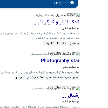
بعدا بپرس
در وبسایت دیوار
(
چند لحظه پیش
)
کمک انبار و کارگر انبار
در سراسر کشور
استخدام نیروی کمکی و کارگر انبار (تمام وقت) به یک نفر نیروی جوان، م
انجام کارهای یدی و جابجایی بار * دقت بال...
بیمه دارد
فقط آقا
تمام‌وقت
در وبسایت کافه پروژه
(
چند لحظه پیش
)
Photography star
در سراسر کشور
طراحی چهره و بازگردانی چهره و انواع ادیت های چهره و ... فتوشاپ 2 روز مهلت اجرا 10 درصد ضمانت اجر...
حقوق 10,000 - 100,000 تومان
امکان دورکاری
پروژه ای
در وبسایت کافه پروژه
(
چند ساعت پیش
)
رشنال رز
در سراسر کشور
در درس آزمایشکاه مهندسی نرم افزار در دانشگاه ازمون خواستن چیزای مه گفتن رو 