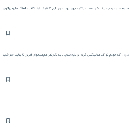
سلام وقتتون بخیر چطور میشه برای سالگرد ازدواج یه ریمیکس رو به همسرم هدیه بدم هزینه شو لطف میکنید چهار روز زمان دارم ۳دقیقه اینا کافیه اهنگ هارو براتون
م ، که خودم تو کد مدلینگش کردم و لایه بندی ، یه تک‌رندر هم‌میخوام امروز تا نهایتا سر شب