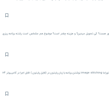
ور هست؟ کی تحویل میدین؟ و هزینه چقدر است؟ موضوع هم مشخص است رشته برنامه ریزی
سلام . درخواست انجام یک پروژه دانشجویی : تطابق ویژگی ها و ساخت پانوراما image stitching نوشتن برنامه با زبان پایتون در (فایل پایتون ) قابل اجرا در کامپیوتر 64