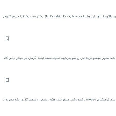
نیع که باید اجرا بشه کافه معماریه دوتا مقطع دوتا نما( بیشتر هم میشه) یک پرسپکتیو و
دید ممنون میشم هزینه اش رو هم بفرمایید تکلیف هفته آینده: گزارش کار فیلتر پایین گذر،
سلام روز بخیر برای این مدل میخوام مثال عددی فصل چهارم و یک الگوریتم فراابتکاری mopso داشته باشم. میخواستم امکان سنجی و قیمت گذاری بشه ممنونم تا