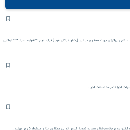
نظم و پرانرژی جهت همکاری در انبار [پخش نیکان غرب] نیازمندیم. **شرایط احراز:** * توانایی
در برنامه رشنارز بسازیم نمودار کلاس توالی همکاری اینارو میخواد 5 روز مهلت ...