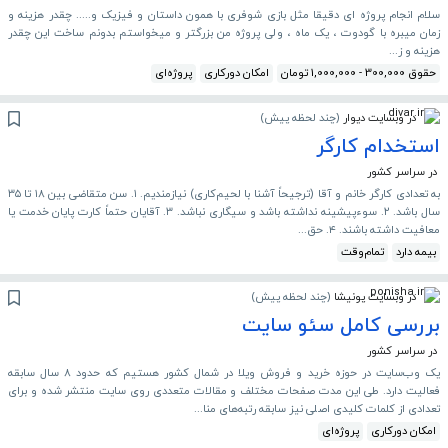
سلام انجام پروژه ای دقیقا مثل بازی شوفری با همون داستان و فیزیک و..... چقدر هزینه و
زمان میبره با گودوت ، یک ماه ، ولی پروژه من بزرگتر و میخواستم بدونم ساخت این چقدر
هزینه و ز...
حقوق 300,000 - 1,000,000 تومان
امکان دورکاری
پروژه‌ای
در وبسایت دیوار
(
چند لحظه پیش
)
استخدام کارگر
در سراسر کشور
به تعدادی کارگر خانم و آقا (ترجیحاً آشنا با لحیم‌کاری) نیازمندیم. ۱. سن متقاضی بین ۱۸ تا ۳۵
سال باشد. ۲. سوءپیشینه نداشته باشد و سیگاری نباشد. ۳. آقایان حتماً کارت پایان خدمت یا
معافیت داشته باشند. ۴. حق...
بیمه دارد
تمام‌وقت
در وبسایت پونیشا
(
چند لحظه پیش
)
بررسی کامل سئو سایت
در سراسر کشور
یک وب‌سایت در حوزه خرید و فروش ویلا در شمال کشور هستیم که حدود ۸ سال سابقه
فعالیت دارد. طی این مدت صفحات مختلف و مقالات متعددی روی سایت منتشر شده و برای
تعدادی از کلمات کلیدی اصلی نیز سابقه رتبه‌های منا...
امکان دورکاری
پروژه‌ای