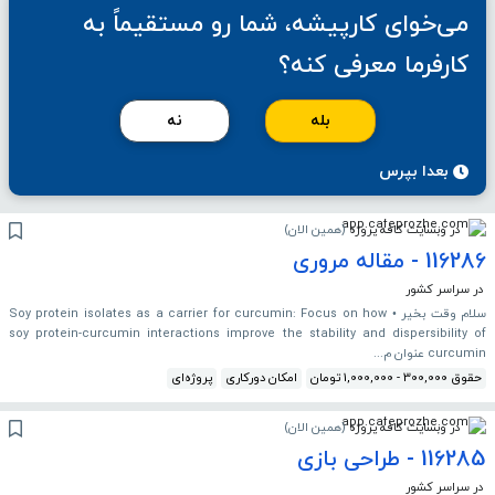
می‌خوای کارپیشه، شما رو مستقیماً به
کارفرما معرفی کنه؟
بله
نه
بعدا بپرس
در وبسایت کافه پروژه
(
همین الان
)
116286 - مقاله مروری
در سراسر کشور
سلام وقت بخیر • Soy protein isolates as a carrier for curcumin: Focus on how
soy protein-curcumin interactions improve the stability and dispersibility of
curcumin عنوان م...
حقوق 300,000 - 1,000,000 تومان
امکان دورکاری
پروژه‌ای
در وبسایت کافه پروژه
(
همین الان
)
116285 - طراحی بازی
در سراسر کشور