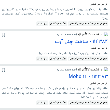
در سراسر کشور
سلام وقت به خیر یه پروژه دانشجویی دارم با این شرح پروژه آزمایشگاه شبکه‌های کامپیوتری
دانشجو بایدسناریو زیر را در نرم‌افزار Cisco Packet Tracer پیاده‌سازی کند. موضوعات
پروژه:...
حقوق 300,000 - 1,000,000 تومان
امکان دورکاری
پروژه ای
در وبسایت کافه پروژه
(
چند لحظه پیش
)
114384 - ساخت چنل آرت
در سراسر کشور
ساخت چنل آرت یوتیوب 4 روز مهلت اجرا 5 درصد ضمانت اجرا
حقوق 300,000 - 1,000,000 تومان
امکان دورکاری
پروژه ای
در وبسایت کافه پروژه
(
چند لحظه پیش
)
114383 - Moho 14
در سراسر کشور
سلام وقتتون بخیر من دو سه تا پروژه‌ی خیلی خیلی ساده‌ی موهو۱۴ دارم برای دانشگاهم
می‌خواستم ببینم اگه لطف کنید انجام بدید هزینه‌ش چقدر می‌شه این پروژه درباره ساخت
لیپ‌سینک در Moho 14...
حقوق 300,000 - 1,000,000 تومان
امکان دورکاری
پروژه ای