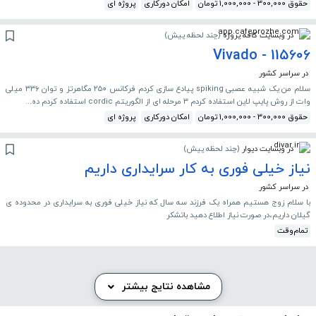
حقوق 300,000 - 1,000,000 تومان
امکان دورکاری
پروژه ای
در وبسایت کافه پروژه
(
چند لحظه پیش
)
115606 - Vivado
در سراسر کشور
سلام من یک شبیه عصبی spiking پیادع سازی کردم فرکانس ۲۵۰ مگاهرتز و توان ۳۳۶ میلی
وات از روش پایپ لاین استفاده کردم ۳ مرحله ای از الگوریتم cordic استفاده کردم ده...
حقوق 300,000 - 1,000,000 تومان
امکان دورکاری
پروژه ای
در وبسایت دیوار
(
چند لحظه پیش
)
نیاز خیلی فوری به کار سرایداری داریم
در سراسر کشور
با سلام زوج هستیم همراه یک فرزند سه سال که نیاز خیلی فوری به سرایداری در محدوده ی
گیلان داریم،در صورت نیاز اطلاع دهید باتشکر
تمام‌وقت
مشاهده نتایج بیشتر