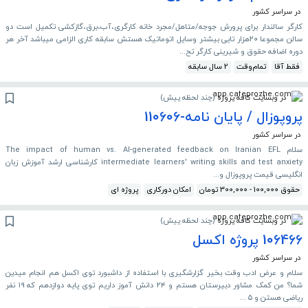
در سراسر کشور
کارگر سالندار برای پرورش جوجه/متاهل/مجرد خانه کارگری،آب،برق،گازکشی تکمیل است دو
سالن مجموعا ۲۰هزار تایی بیشتر وسایل اتوماتیک هستش سابقه کاری الزامی میباشد آخر هر
دوره اضافه حقوق و شیرینی کارگر تح...
فقط آقا
تمام‌وقت
2 سال سابقه
در وبسایت کافه پروژه
(
چند لحظه پیش
)
پروپوزال / پایان نامه-110606
در سراسر کشور
سلام The impact of human vs. AI-generated feedback on Iranian EFL
intermediate learners' writing skills and test anxiety کارشناسی ارشد آموزش زبان
انگلیسی قیمت پروپوزال و...
حقوق 100,000 - 300,000 تومان
امکان دورکاری
پروژه ای
در وبسایت کافه پروژه
(
چند لحظه پیش
)
106466 پروژه اکسل
در سراسر کشور
سلام و عرض ادب وقت بخیر گزارشگیری با استفاده از داشبورد توی اکسل هم انجام میدین
شما؟ من کمک مشاور دبیرستان هستم و ۲۴ دانش آموز داریم توی پایه دوازدهم که ۱۹ نفر
ریاضی هستن و ۵ ...