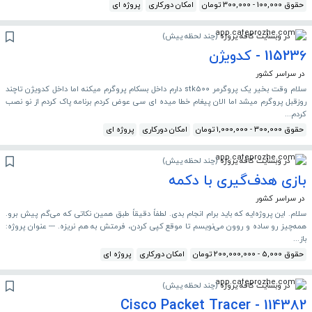
حقوق 100,000 - 300,000 تومان
امکان دورکاری
پروژه ای
در وبسایت کافه پروژه
(
چند لحظه پیش
)
115236 - کدویژن
در سراسر کشور
سلام وقت بخیر یک پروگرمر stk500 دارم داخل بسکام پروگرم میکنه اما داخل کدویژن تاچند
روزقبل پروگرم میشد اما الان پیغام خطا میده ای سی عوض کردم برنامه پاک کردم از نو نصب
کردم...
حقوق 300,000 - 1,000,000 تومان
امکان دورکاری
پروژه ای
در وبسایت کافه پروژه
(
چند لحظه پیش
)
بازی هدف‌گیری با دکمه
در سراسر کشور
سلام. این پروژه‌ایه که باید برام انجام بدی. لطفاً دقیقاً طبق همین نکاتی که می‌گم پیش برو.
همه‌چیز رو ساده و روون می‌نویسم تا موقع کپی کردن، فرمتش به هم نریزه. --- عنوان پروژه:
باز...
حقوق 5,000 - 200,000,000 تومان
امکان دورکاری
پروژه ای
در وبسایت کافه پروژه
(
چند لحظه پیش
)
114382 - Cisco Packet Tracer