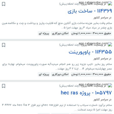
در وبسایت کافه پروژه
(
چند لحظه پیش
)
114369 - ساخت بازی
در سراسر کشور
سلام وقت بخیر هزینه ساخت بازی آنلاین منچ که قابلیت واریز و برداشت و چت و مکالمه هین
بازی چقدر در میاد میاد 4 روز مهلت اجرا 5...
حقوق 300,000 - 1,000,000 تومان
امکان دورکاری
پروژه ای
در وبسایت کافه پروژه
(
چند لحظه پیش
)
114355 - پاوپورینت
در سراسر کشور
سلام روز بخیر. تایپ جزوه زیر رو هم انجام میدید؟به صورت پاورپوینت میخوام. نهایتا برای
عصر چهارشنبه میخوام. #.... ایتا 2 4 روز مهلت...
حقوق 300,000 - 1,000,000 تومان
امکان دورکاری
پروژه ای
در وبسایت کافه پروژه
(
چند لحظه پیش
)
105797 - پروژه hec ras
در سراسر کشور
سلام برآورد خسارت سیلاب با استفاده از نرم افزارhec rasو نرم افزار hec fia 3 ماه 4422 4
روز مهلت اجرا 5 درصد ضمانت ...