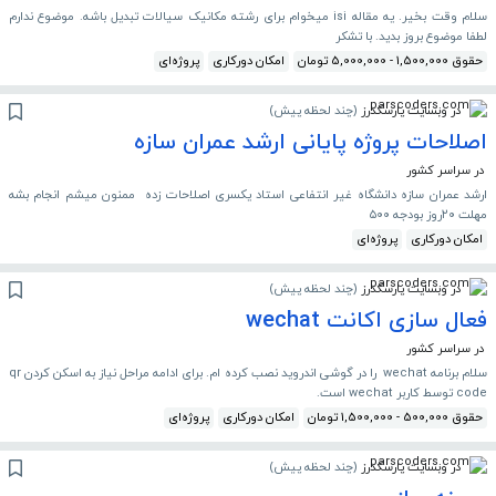
سلام وقت بخیر. یه مقاله isi میخوام برای رشته مکانیک سیالات تبدیل باشه. موضوع ندارم
لطفا موضوع بروز بدید. با تشکر
حقوق 1,500,000 - 5,000,000 تومان
امکان دورکاری
پروژه‌ای
در وبسایت پارسکدرز
(
چند لحظه پیش
)
اصلاحات پروژه پایانی ارشد عمران سازه
در سراسر کشور
ارشد عمران سازه دانشگاه غیر انتفاعی استاد یکسری اصلاحات زده ممنون میشم انجام بشه
مهلت ۲۰روز بودجه ۵۰۰
امکان دورکاری
پروژه‌ای
در وبسایت پارسکدرز
(
چند لحظه پیش
)
فعال سازی اکانت wechat
در سراسر کشور
سلام برنامه wechat را در گوشی اندروید نصب کرده ام. برای ادامه مراحل نیاز به اسکن کردن qr
code توسط کاربر wechat است.
حقوق 500,000 - 1,500,000 تومان
امکان دورکاری
پروژه‌ای
در وبسایت پارسکدرز
(
چند لحظه پیش
)