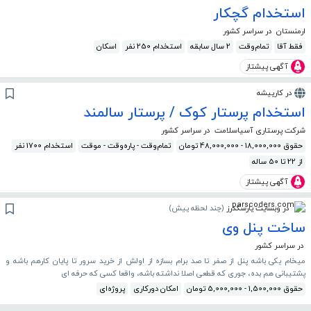
استخدام گچکار
ارمنستان
در سراسر کشور
فقط آقا
تمام‌وقت
2 سال سابقه
استخدام 250 نفر
اسکان
آگهی پیشتاز
در کارپیشه
استخدام پرستار کوک / پرستار سالمند
شرکت پرستاری آسیاسلامت
در سراسر کشور
حقوق 18,000,000 - 48,000,000 تومان
تمام‌وقت - پاره‌وقت - موقت
استخدام 1700 نفر
از 22 تا 50 ساله
آگهی پیشتاز
در وبسایت پارسکدرز
(
چند لحظه پیش
)
ساخت پنل وی
در سراسر کشور
میخام یکی باشه پنل از صفر تا صد برام بسازه از اولش از خرید سرور تا پایان کارهم باشه و
پشتیبانی هم بده، جوری که قطعی اصلا نداشته باشه، واقعا کسی که حرفه ای
حقوق 1,500,000 - 5,000,000 تومان
امکان دورکاری
پروژه‌ای