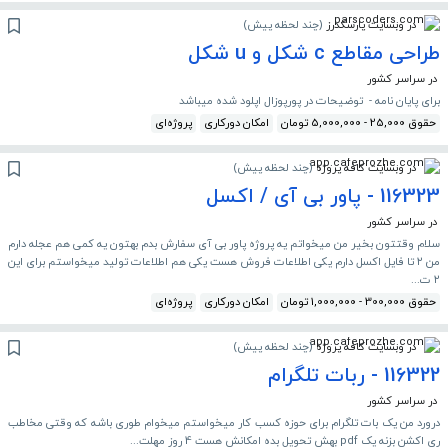
در وبسایت پارسکدرز
(
چند لحظه پیش
)
طراحی مقاطع c شکل و u شکل
در سراسر کشور
برای پایان نامه - توضیحات در پورپوزال اپلود شده میباشد
حقوق 25,000 - 5,000,000 تومان
امکان دورکاری
پروژه‌ای
در وبسایت کافه پروژه
(
چند لحظه پیش
)
116323 - پاور بی آی / اکسل
در سراسر کشور
سلام وقتتون بخیر من میخواتم یه پروژه پاور بی آی سفارش بدم بهتون یه کمی هم عجله دارم
من ۲ تا فایل اکسل دارم یکی اطلاعات فروش هست یکی هم اطلاعات تولید میخواستم برای این
۲ ت...
حقوق 300,000 - 1,000,000 تومان
امکان دورکاری
پروژه‌ای
در وبسایت کافه پروژه
(
چند لحظه پیش
)
116322 - ربات تلگرام
در سراسر کشور
درورد من یک بات تلگرام برای حوزه کسب کار میخواستم میخوام طوری باشه که وقتی مخاطب
ری اکشن بزنه یک pdf بهش تحویل بده امکانش هست 4 روز مهلت...