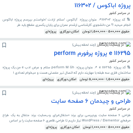
پروژه اباکوس / 116302
در سراسر کشور
🔢 کد پروژه: 116302📌 عنوان پروژه: آباکوس /سلام ارادت /خواستم بپرسم پروژه اباکوس
انجام میدید !؟ من دانشجوی کارشناسی ارشدم عمران برای پایان یکسری مقطع باید طر
حقوق 500,000 - 1,500,000 تومان
امکان دورکاری
پروژه‌ای
در وبسایت پارسکدرز
(
چند لحظه پیش
)
116295 e پروژه پرفورم perform
در سراسر کشور
🔢 کد پروژه: 116295 e 📌 عنوان پروژه: perform M Gh سلام و عرض ادب e من یک پروژه
ساختمان فلزی سه طبقه با مهاربند دارم که اتصال تیر مفصلی هست و میخوام تعدادی ا
حقوق 1,500,000 - 5,000,000 تومان
امکان دورکاری
پروژه‌ای
در وبسایت پارسکدرز
(
چند لحظه پیش
)
طراحی و چیدمان ۶ صفحه سایت
در سراسر کشور
طراحی ۶ صفحه سایت وردپرسی برای برند «متقال»برای وب‌سایت برند متقال به یک طراح
حرفه‌ای WordPress / Elementor نیاز داریم تا طراحی ظاهری ۶ صفحه سایت را بر اساس
حقوق 500,000 - 1,000,000 تومان
امکان دورکاری
پروژه‌ای