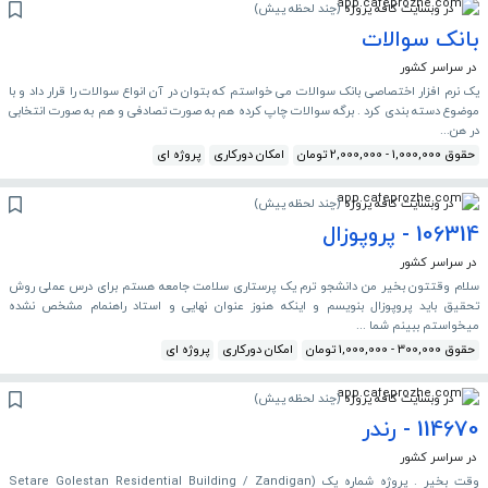
در وبسایت کافه پروژه
(
چند لحظه پیش
)
بانک سوالات
در سراسر کشور
یک نرم افزار اختصاصی بانک سوالات می خواستم که بتوان در آن انواع سوالات را قرار داد و با
موضوع دسته بندی کرد . برگه سوالات چاپ کرده هم به صورت تصادفی و هم به صورت انتخابی
در هن...
حقوق 1,000,000 - 2,000,000 تومان
امکان دورکاری
پروژه ای
در وبسایت کافه پروژه
(
چند لحظه پیش
)
106314 - پروپوزال
در سراسر کشور
سلام وقتتون بخیر من دانشجو ترم یک پرستاری سلامت جامعه هستم برای درس عملی روش
تحقیق باید پروپوزال بنویسم و اینکه هنوز عنوان نهایی و استاد راهنمام مشخص نشده
میخواستم ببینم شما ...
حقوق 300,000 - 1,000,000 تومان
امکان دورکاری
پروژه ای
در وبسایت کافه پروژه
(
چند لحظه پیش
)
114670 - رندر
در سراسر کشور
وقت بخیر . پروژه شماره یک (Setare Golestan Residential Building / Zandigan