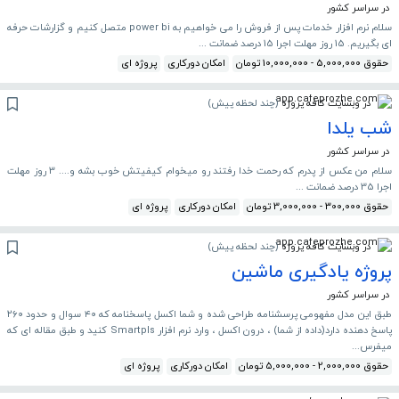
در سراسر کشور
سلام نرم افزار خدمات پس از فروش را می خواهیم به power bi متصل کنیم و گزارشات حرفه
ای بگیریم. 15 روز مهلت اجرا 15 درصد ضمانت ...
حقوق 5,000,000 - 10,000,000 تومان
امکان دورکاری
پروژه ای
در وبسایت کافه پروژه
(
چند لحظه پیش
)
شب یلدا
در سراسر کشور
سلام من عکس از پدرم که رحمت خدا رفتند رو میخوام کیفیتش خوب بشه و.... 3 روز مهلت
اجرا 35 درصد ضمانت ...
حقوق 300,000 - 3,000,000 تومان
امکان دورکاری
پروژه ای
در وبسایت کافه پروژه
(
چند لحظه پیش
)
پروژه یادگیری ماشین
در سراسر کشور
طبق این مدل مفهومی پرسشنامه طراحی شده و شما اکسل پاسخنامه که ۴۰ سوال و حدود ۲۶۰
پاسخ دهنده دارد(داده از شما) ، درون اکسل ، وارد نرم افزار Smartpls کنید و طبق مقاله ای که
میفرس...
حقوق 2,000,000 - 5,000,000 تومان
امکان دورکاری
پروژه ای