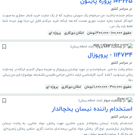
103225 پروژه پایتون
در سراسر کشور
سلام خسته نباشید من میخوام یک سورس بسازید که از یک سایت خرید شمار مجازی به صورت
خودکار شماره بخره سایت جوری هست که بعد اینکه خربد میکنم فایل تی دیتا بهم میده شما
فقط باید یک س...
حقوق 100,000 - 300,000 تومان
امکان دورکاری
پروژه ای
در وبسایت کافه پروژه
(
چند لحظه پیش
)
114734 - پروپوزال
در سراسر کشور
سلام وقت به خیر ،میخواستم در مورد نوشتن پروپوزال و هزینه سوال کنم،و اینکه در چه بازده
زمانی میتونید آماده کنید کارشناسی ارشد داخلی جراحی،فارسی باشه،بله موضوع دارم،من پیش
دفا...
حقوق 300,000 - 1,000,000 تومان
امکان دورکاری
پروژه ای
در وبسایت دیوار
(
چند لحظه پیش
)
استخدام راننده نیسان یخچالدار
در سراسر کشور
استخدام راننده نیسان یخچالدار بدون ماشین جهت پخش مواد غذایی، به راننده نیسان
یخچال‌دار نیازمندیم. نوع کار: پخش مواد غذایی بیمه ندارد ساعت کاری: متغیر پخش زنجیره‌ای:
شروع کار از ساعت ۵ صبح پخش مو...