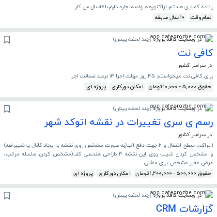
راننده کمباین هستم تراکتورهم واسه اجاره دارم با۱۷سال س کار
تمام‌وقت
10 سال سابقه
در وبسایت کافه پروژه
(
چند لحظه پیش
)
کافی نت
در سراسر کشور
برای کافی نت میخواستم 45 روز مهلت اجرا 13 درصد ضمانت اجرا
حقوق 5,000 - 10,000 تومان
امکان دورکاری
پروژه ای
در وبسایت کافه پروژه
(
چند لحظه پیش
)
رسم ی سری تغییرات در نقشه اتوکد شهر
در سراسر کشور
۱.تراکم، سطح اشغال و ۲.جهت دفع آب(به صورت مشخص روی نقشه با ایجاد کانال یا شیبراهه)
و مشخص کردن شیب روی این نقشه ۳.طراحی هندسی کف(مشخص کردن سلسله مراتب،
عرض معبر مشخص برای ماشی...
حقوق 500,000 - 1,200,000 تومان
امکان دورکاری
پروژه ای
در وبسایت کافه پروژه
(
چند لحظه پیش
)
گزارشات CRM