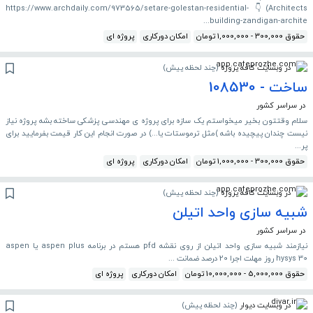
Architects)👇 https://www.archdaily.com/973565/setare-golestan-residential-
building-zandigan-archite...
حقوق 300,000 - 1,000,000 تومان
امکان دورکاری
پروژه ای
در وبسایت کافه پروژه
(
چند لحظه پیش
)
ساخت - 108530
در سراسر کشور
سلام وقتتون بخیر میخواستم یک سازه برای پروژه ی مهندسی پزشکی ساخته بشه پروژه نیاز
نیست چندان پیچیده باشه )مثل ترموستات یا...) در صورت انجام این کار قیمت بفرمایید برای
پر...
حقوق 300,000 - 1,000,000 تومان
امکان دورکاری
پروژه ای
در وبسایت کافه پروژه
(
چند لحظه پیش
)
شبیه سازی واحد اتیلن
در سراسر کشور
نیازمند شبیه سازی واحد اتیلن از روی نقشه pfd هستم در برنامه aspen plus یا aspen
hysys 30 روز مهلت اجرا 20 درصد ضمانت ...
حقوق 5,000,000 - 10,000,000 تومان
امکان دورکاری
پروژه ای
در وبسایت دیوار
(
چند لحظه پیش
)