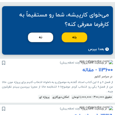
می‌خوای کارپیشه، شما رو مستقیماً به
کارفرما معرفی کنه؟
بله
نه
بعدا بپرس
در وبسایت کافه پروژه
(
چند لحظه پیش
)
113600 - مقاله
در سراسر کشور
از فصل 6 و 8 این کتاب استاد گفته یه موضوع رو به دلخواه انتخاب کنیم برای پروژه مون. حالا
من از فصل6 یکی رو انتخاب کردم موضوع6.6 انتخابمه حالا از مجریا بپرسین ببینم نظرشون
چیه...
حقوق 300,000 - 1,000,000 تومان
امکان دورکاری
پروژه ای
در وبسایت کافه پروژه
(
چند لحظه پیش
)