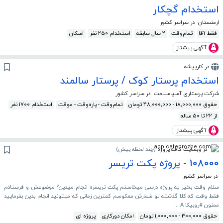
استخدام گچکار
ارمنستان
در سراسر کشور
فقط آقا
تمام‌وقت
2 سال سابقه
استخدام 250 نفر
اسکان
آگهی پیشتاز
در کارپیشه
استخدام پرستار کوک / پرستار سالمند
شرکت پرستاری آسیاسلامت
در سراسر کشور
حقوق 18,000,000 - 48,000,000 تومان
تمام‌وقت - پاره‌وقت - موقت
استخدام 1700 نفر
از 22 تا 50 ساله
آگهی پیشتاز
در وبسایت کافه پروژه
(
چند لحظه پیش
)
108000 - پروژه پکت تریسر
در سراسر کشور
سلام وقت بخیر یه پروژه درسی میخاستم پکت تریسره انجام میدین؟ موضوعش و فرستادم
فقط وقت که کلا گذشته تو شمارش معکوسم کمترین زمانی که میتونید انجام بدین بفرمایید
ممنون #روبیکا A ...
حقوق 300,000 - 1,000,000 تومان
امکان دورکاری
پروژه ای