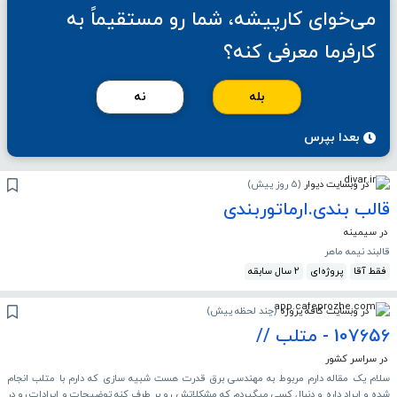
می‌خوای کارپیشه، شما رو مستقیماً به
کارفرما معرفی کنه؟
بله
نه
بعدا بپرس
در وبسایت دیوار
(
5 روز پیش
)
قالب بندی.ارماتوربندی
در سیمینه
قالبند نیمه ماهر
فقط آقا
پروژه‌ای
2 سال سابقه
در وبسایت کافه پروژه
(
چند لحظه پیش
)
107656 - متلب //
در سراسر کشور
سلام یک مقاله دارم مربوط به مهندسی برق قدرت هست شبیه سازی که دارم با متلب انجام
شده و ایراد داره و دنبال کسی میگیردم که مشکلاتش رو بر طرف کنه توضیحات و ایرادات رو در