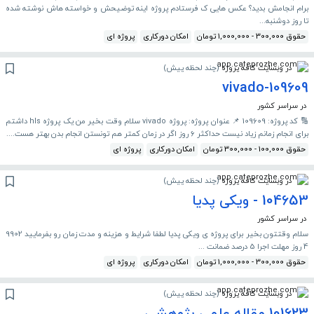
برام انجامش بدید؟ عکس هایی ک فرستادم پروژه اینه توضیحش و خواسته هاش نوشته شده
تا روز دوشنبه...
حقوق 300,000 - 1,000,000 تومان
امکان دورکاری
پروژه ای
در وبسایت کافه پروژه
(
چند لحظه پیش
)
vivado-109609
در سراسر کشور
🔢 کد پروژه: 109609 📌 عنوان پروژه: پروژه vivado سلام وقت بخیر من یک پروژه hls داشتم
برای انجام زمانم زیاد نیست حداکثر ۶ روز اگر در زمان کمتر هم تونستن انجام بدن بهتر هست....
حقوق 100,000 - 300,000 تومان
امکان دورکاری
پروژه ای
در وبسایت کافه پروژه
(
چند لحظه پیش
)
104653 - ویکی پدیا
در سراسر کشور
سلام وقتتون بخیر برای پروژه ی ویکی پدیا لطفا شرایط و هزینه و مدت زمان رو بفرمایید 9902
4 روز مهلت اجرا 5 درصد ضمانت ...
حقوق 300,000 - 1,000,000 تومان
امکان دورکاری
پروژه ای
در وبسایت کافه پروژه
(
چند لحظه پیش
)