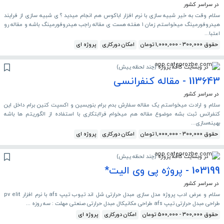
در سراسر کشور
سلام وقت به خیر شبیه سازی با نرم افزار اباکوس هم انجام میدید ؟ ی شبیه سازی از فرایند
هیدروفورمینگ میخواستم زمان ۱ هفته هست ی مقاله راجب هیدروفورمینگ باشه و مقاله رو
اعتبا...
حقوق 300,000 - 1,000,000 تومان
امکان دورکاری
پروژه ای
در وبسایت کافه پروژه
(
چند لحظه پیش
)
113643 - مقاله کنفرانسی
در سراسر کشور
سلام و ارادت میخواستم یک مقاله سفارش بدم برام بنویسین و اکسپت کنین برام داخل این
کنفرانس ثبت بشه موضوع مقاله هم میخوام فراابتکاری با استفاده از الگوریتم ها باشه
بهینه‌سازی...
حقوق 300,000 - 1,000,000 تومان
امکان دورکاری
پروژه ای
در وبسایت کافه پروژه
(
چند لحظه پیش
)
103199 - پروژه پی وی الیت*
در سراسر کشور
سلام و عرض ادب پروژه مدل سازی مبدل حرارتی شل اند تیوب تیپ afs با نرم افزار pv elit
طراحی مبدل حرارتی تیپ afs طراحی مکانیکال مبدل حرارتی صنعتی مهلت : سه روزه ...
حقوق 300,000 - 500,000 تومان
امکان دورکاری
پروژه ای