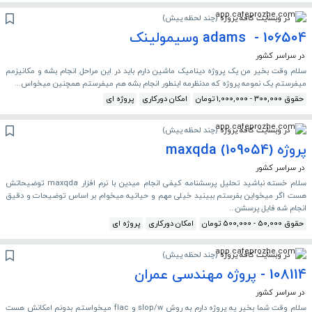
در وبسایت کافه پروژه
(
چند لحظه پیش
)
106504 - adams و‌سیمولینک
در سراسر کشور
سلام وقت بخیر من یک پروژه دینامیک ماشین دارم باید در این مراحل انجام بشه و مکانیزمم
میفرستم یک نمومه پروژه که مدنظرمه اینطور انجام بشه هم میفرستم همچنین میخواس...
حقوق 300,000 - 1,000,000 تومان
امکان دورکاری
پروژه ای
در وبسایت کافه پروژه
(
چند لحظه پیش
)
پروژه maxqda (109054)
در سراسر کشور
سلام خسته نباشید تحلیل پرسشنامه کیفی انجام میدین با نرم افزار maxqda توضیحاتش
هست اگر میخواین بفرستم ببینید خیلی مهم و حیاتیه میخوام بر اساس توضیحات و دقیق
انجام شه فایل پرسشن...
حقوق 50,000 - 500,000 تومان
امکان دورکاری
پروژه ای
در وبسایت کافه پروژه
(
چند لحظه پیش
)
108114 - پروژه مهندسی عمران
در سراسر کشور
سلام وقت شما بخیر یه پروژه دارم به روش slop/w و flac میخواستم بدونم امکانش هست