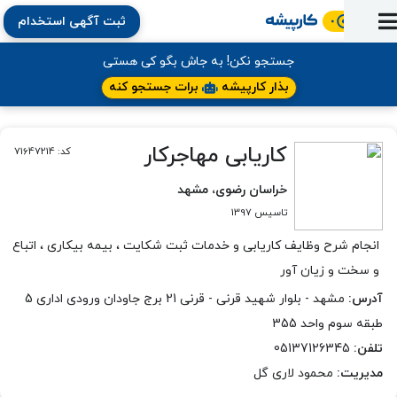
ثبت آگهی استخدام
ورود
ثبت
آماده
به
آگهی
استخدام
ثبت
ثبت
جستجو نکن! به جاش بگو کی هستی
به
پنل
آماده
نشان
منابع
رزومه
آگهی
تبادل
بذار کارپیشه
برات جستجو کنه
کار
دوره
به
شده‌ها
ارتقای
استخدام
نظر
مقاله
آموزشی
کار
کتاب
شغلی
فایل‌و‌قالب
اخبار
جستجوی
نرم‌افزار
بلاگ
کاریابی مهاجرکار
کد: 71647214
بخش
استخدام
کارجویان
کارپیشه
کارفرمایان
(رزومه)
خراسان رضوی، مشهد
تاسیس 1397
انجام شرح وظایف کاریابی و خدمات ثبت شکایت ، بیمه بیکاری ، اتباع
و سخت و زیان آور
آدرس:
مشهد - بلوار شهید قرنی - قرنی 21 برج جاودان ورودی اداری 5
طبقه سوم واحد 355
تلفن:
05137126345
مدیریت:
محمود لاری گل