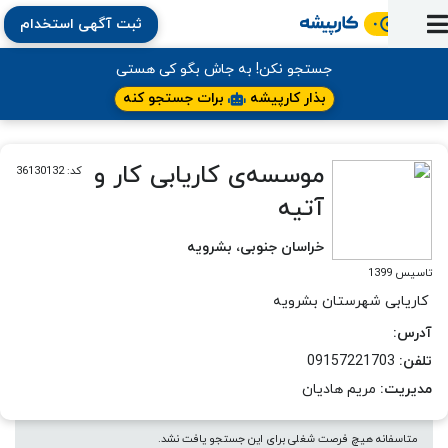
ثبت آگهی استخدام
ورود
ثبت
آماده
به
آگهی
استخدام
ثبت
ثبت
جستجو نکن! به جاش بگو کی هستی
به
پنل
آماده
نشان
منابع
رزومه
آگهی
تبادل
بذار کارپیشه
برات جستجو کنه
کار
دوره
به
شده‌ها
ارتقای
استخدام
نظر
مقاله
آموزشی
کار
کتاب
شغلی
فایل‌و‌قالب
اخبار
جستجوی
نرم‌افزار
بلاگ
موسسه‌ی کاریابی کار و
کد: 36130132
بخش
استخدام
کارجویان
کارپیشه
آتیه
کارفرمایان
(رزومه)
خراسان جنوبی، بشرویه
تاسیس 1399
کاریابی شهرستان بشرویه
آدرس:
تلفن:
09157221703
مدیریت:
مریم هادیان
متاسفانه هیچ فرصت شغلی برای این جستجو یافت نشد.