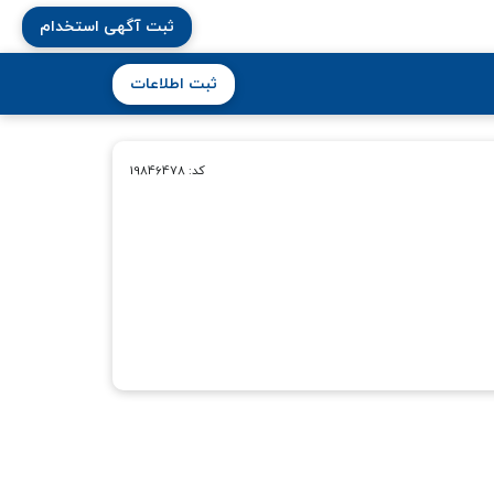
ثبت آگهی استخدام
ثبت اطلاعات
کد: 19846478