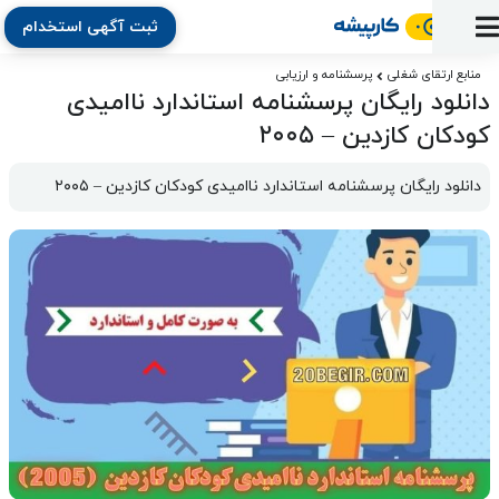
ثبت آگهی استخدام
ورود
ثبت
آماده
به
آگهی
استخدام
ثبت
ثبت
منابع ارتقای شغلی
پرسشنامه و ارزیابی
به
پنل
دانلود رایگان پرسشنامه استاندارد ناامیدی
آماده
نشان
منابع
رزومه
آگهی
تبادل
کار
دوره
به
کودکان کازدین – ۲۰۰۵
شده‌ها
ارتقای
استخدام
نظر
مقاله
آموزشی
کار
کتاب
شغلی
فایل‌و‌قالب
اخبار
جستجوی
نرم‌افزار
بلاگ
دانلود رایگان پرسشنامه استاندارد ناامیدی کودکان کازدین – ۲۰۰۵
بخش
استخدام
کارجویان
کارپیشه
کارفرمایان
(رزومه)