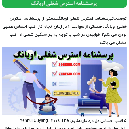
توضیحات
پرسشنامه استرس شغلی اویانگ
قسمتی از پرسشنامه استرس
شغلی اویانگ:
قسمتی از سوالات:
۱ در زمان انجام کار اغلب احساس عصبی
بودن می کنم
۲ خوابیدن در شب با توجه به بار سنگین شغلی ام اغلب
مشکل می باشد
۵ اغلب احساس دل درد دارم
منابع:
Yenhui Ouyang, ۲۰۰۹, The
Mediating Effects of Job Stress and Job nvolvement Under Job